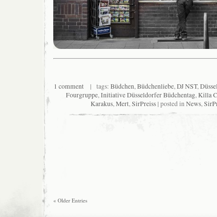
1 comment
| tags:
Büdchen
,
Büdchenliebe
,
DJ NST
,
Düsse
Fourgruppe
,
Initiative Düsseldorfer Büdchentag
,
Killa C
Karakus
,
Mert
,
SirPreiss
| posted in
News
,
SirP
« Older Entries