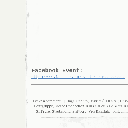
Facebook Event:
https://www.facebook.com/events/269105563593865
Leave a comment
| tags:
Canuto
,
District 6
,
DJ NST
,
Düss
Fourgruppe
,
Freshe Connection
,
Killa Calles
,
Kilo Meta
,
Ki
SirPreiss
,
Staubsound
,
Stiftberg
,
ViceKanzlala
| posted in