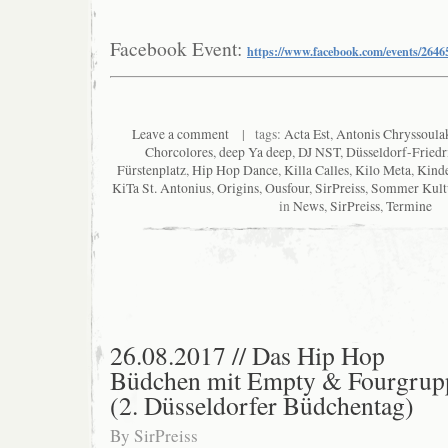
Facebook Event:
https://www.facebook.com/events/264
Leave a comment
| tags:
Acta Est
,
Antonis Chryssoula
Chorcolores
,
deep Ya deep
,
DJ NST
,
Düsseldorf-Friedr
Fürstenplatz
,
Hip Hop Dance
,
Killa Calles
,
Kilo Meta
,
Kinde
KiTa St. Antonius
,
Origins
,
Ousfour
,
SirPreiss
,
Sommer Kultu
in
News
,
SirPreiss
,
Termine
26.08.2017 // Das Hip Hop
Büdchen mit Empty & Fourgrup
(2. Düsseldorfer Büdchentag)
By
SirPreiss