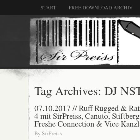
START
FREE DOWNLOAD ARCHIV
Tag Archives:
DJ NS
07.10.2017 // Ruff Rugged & Ra
4 mit SirPreiss, Canuto, Stiftberg
Freshe Connection & Vice Kanzl
By
SirPreiss