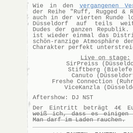
Wie in den
vergangenen Ve
der Reihe "Ruff, Rugged & R
auch in der vierten Runde l
Düsseldorf auf teils wei
Dudes der ganzen Republik.
ist wieder einmal das Distr
schön-ranzige Atmosphäre de
Charakter perfekt unterstrei
Live on stage:
SirPreiss (Düsseld
Stiftberg (Bielefe
Canuto (Düsseldor
Freshe Connection (Ruh
ViceKanzla (Düsseld
Aftershow: DJ NST
Der Eintritt beträgt 4€ 
weiß ich, dass es einigen 
Man darf im Laden rauchen.