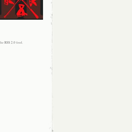
 the
RSS 2.0
feed.