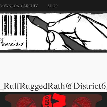
 DOWNLOAD ARCHIV
SHOP
_RuffRuggedRath@District6_