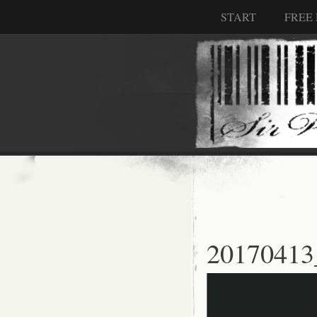
START
FREE
20170413