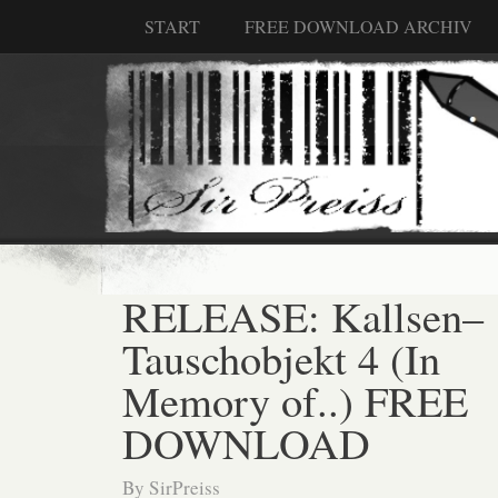
START
FREE DOWNLOAD ARCHIV
RELEASE: Kallsen–
Tauschobjekt 4 (In
Memory of..) FREE
DOWNLOAD
By
SirPreiss