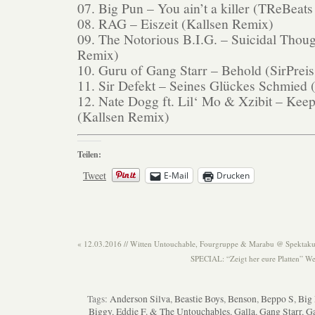
07. Big Pun – You ain’t a killer (TReBeat
08. RAG – Eiszeit (Kallsen Remix)
09. The Notorious B.I.G. – Suicidal Thou
Remix)
10. Guru of Gang Starr – Behold (SirPrei
11. Sir Defekt – Seines Glückes Schmied 
12. Nate Dogg ft. Lil‘ Mo & Xzibit – Keep
(Kallsen Remix)
Teilen:
Tweet
E-Mail
Drucken
«
12.03.2016 // Witten Untouchable, Fourgruppe & Marabu @ Spektaku
SPECIAL: “Zeigt her eure Platten” W
Tags:
Anderson Silva
,
Beastie Boys
,
Benson
,
Beppo S
,
Big
Biggy
,
Eddie F. & The Untouchables
,
Galla
,
Gang Starr
,
Ga