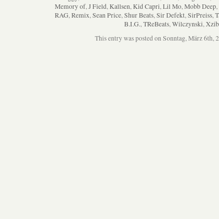
Memory of
,
J Field
,
Kallsen
,
Kid Capri
,
Lil Mo
,
Mobb Deep
,
RAG
,
Remix
,
Sean Price
,
Shur Beats
,
Sir Defekt
,
SirPreiss
,
T
B.I.G.
,
TReBeats
,
Wilczynski
,
Xzib
This entry was posted on Sonntag, März 6th, 