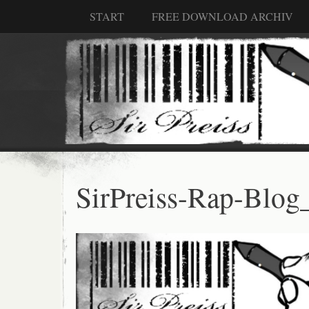
START
FREE DOWNLOAD ARCHIV
SirPreiss-Rap-Blog