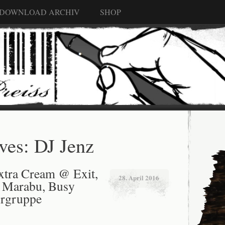
 DOWNLOAD ARCHIV
SHOP
ves:
DJ Jenz
xtra Cream @ Exit,
28. April 2016
t Marabu, Busy
urgruppe