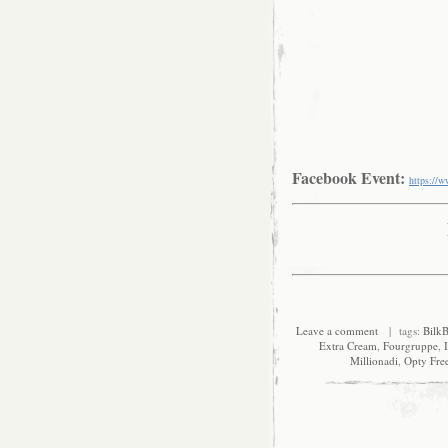
Facebook Event:
https://
Leave a comment
| tags:
BilkB
Extra Cream
,
Fourgruppe
,
Millionadi
,
Opty Fre