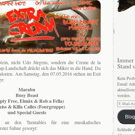
Immer 
Nein, nicht Udo Jürgens, sondern die Creme de la
Stand 
p-Landschaft drückt sich das Mikro in die Hand. Da
alorien. Am Samstag, den 07.05.2016 stehen im Exit
Kein Prob
ge:
Email Adr
Marabu
aktuellste
Busy Beast
werden.
pty Free, Elmäx & Rob a Fella)
E-
eiss & Killa Calles (Fourgruppe)
Mail-
und Special Guests
Adresse
Blog
 an den Turntables für eine musikalisches
ster Sahne gesorgt:
Schließe 