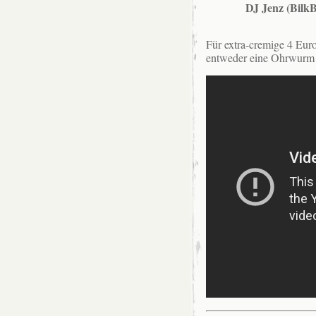
DJ Jenz (BilkB
Für extra-cremige 4 Euro
entweder eine Ohrwurm h