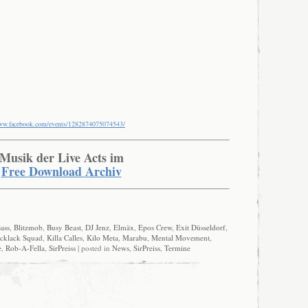
www.facebook.com/events/1282874075074543/
Musik der Live Acts im
Free Download Archiv
ass
,
Blitzmob
,
Busy Beast
,
DJ Jenz
,
Elmäx
,
Epos Crew
,
Exit Düsseldorf
,
Icklack Squad
,
Killa Calles
,
Kilo Meta
,
Marabu
,
Mental Movement
,
e
,
Rob-A-Fella
,
SirPreiss
| posted in
News
,
SirPreiss
,
Termine