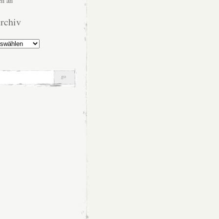
n an
rchiv