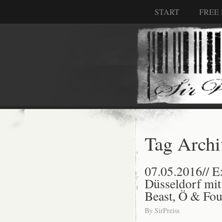
START
FREE
Tag Archi
07.05.2016// E
Düsseldorf mi
Beast, Ö & Fo
By
SirPreiss