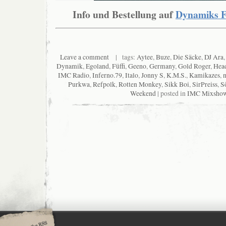
Info und Bestellung auf
Dynamiks F
Leave a comment
| tags:
Aytee
,
Buze
,
Die Säcke
,
DJ Ara
Dynamik
,
Egoland
,
Füffi
,
Geeno
,
Germany
,
Gold Roger
,
Head
IMC Radio
,
Inferno.79
,
Italo
,
Jonny S
,
K.M.S.
,
Kamikazes
,
Purkwa
,
Refpolk
,
Rotten Monkey
,
Sikk Boi
,
SirPreiss
,
S
Weekend
| posted in
IMC Mixsho