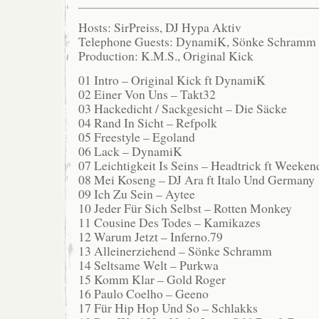
Hosts: SirPreiss, DJ Hypa Aktiv
Telephone Guests: DynamiK, Sönke Schramm
Production: K.M.S., Original Kick
01 Intro – Original Kick ft DynamiK
02 Einer Von Uns – Takt32
03 Hackedicht / Sackgesicht – Die Säcke
04 Rand In Sicht – Refpolk
05 Freestyle – Egoland
06 Lack – DynamiK
07 Leichtigkeit Is Seins – Headtrick ft Weeken
08 Mei Koseng – DJ Ara ft Italo Und Germany
09 Ich Zu Sein – Aytee
10 Jeder Für Sich Selbst – Rotten Monkey
11 Cousine Des Todes – Kamikazes
12 Warum Jetzt – Inferno.79
13 Alleinerziehend – Sönke Schramm
14 Seltsame Welt – Purkwa
15 Komm Klar – Gold Roger
16 Paulo Coelho – Geeno
17 Für Hip Hop Und So – Schlakks