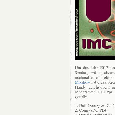
Um
das Jahr 2012 nach
Sendung würdig abzusc
nochmal einen Telefoni
Mixshow
hatte das ber
Handy durchstöbern u
Moderatoren DJ Hypa A
gestalkt:
1. Duff (Koozy & Duff)
2. Conny (Der Plot)
3. Ollysee (Pottpoeten
)