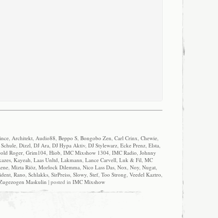
ince
,
Architekt
,
Audio88
,
Beppo S
,
Bongobo Zen
,
Carl Crinx
,
Chewie
,
 Schule
,
Dizzl
,
DJ Ara
,
DJ Hypa Aktiv
,
DJ Stylewarz
,
Ecke Prenz
,
Elsta
,
old Roger
,
Grim104
,
Hiob
,
IMC Mixshow 1304
,
IMC Radio
,
Johnny
azes
,
Kayeah
,
Laas Unltd
,
Lakmann
,
Lance Carvell
,
Luk & Fil
,
MC
ene
,
Mizta Riöz
,
Morlock Dilemma
,
Nico Lass Das
,
Nox
,
Noy
,
Nugat
,
ident
,
Rano
,
Schlakks
,
SirPreiss
,
Slowy
,
Stef
,
Too Strong
,
Veedel Kaztro
,
Zugezogen Maskulin
| posted in
IMC Mixshow