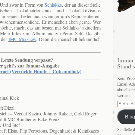
 Und zwar in Form von
Schlakks
, der an dieser Stelle
chen Lokalpatriotismus und Lokalaktivismus
s in seinen Texten auch weniger um’s Repräsentieren,
wischenmenschliche. Er menschelt eben gerne. Wer
öchte, macht das am besten mit Schlakks‘ aktuellem
 Mehr Infos zum Album und zur Peron Schlakks gibt
e der
IMC Mixshow
. Denn die menschelt bekanntlich
Immer 
Letzte Sendung verpasst?
Stand 
er geht’s zur Januar-Ausgabe
eraet (Verrückte Hunde + Cutcannibalz)
Kein Prob
Email Adr
aktuellste
werden.
ginal Kick
E-
ft Dizzl
Mail-
icht – Veedel Kaztro, Johnny Rakete, Gold Roger
Adresse
Blog
il ft MC Bomber & Ecke Prenz
y Und Stef
Schließe 
nt ft Elsta, Flip Ferocious, Degenhardt & Kamikazes