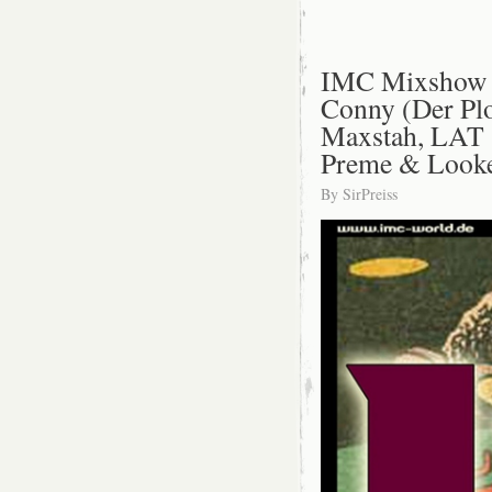
IMC Mixshow 1
Conny (Der Plot
Maxstah, LAT S
Preme & Look
By
SirPreiss