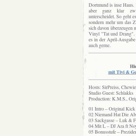
Dortmund is inse Haus.
aber ganz klar zwis
unterscheidet. So geht e
sondern mehr um das Z
sich davon überzeugen m
Vinyl "Tat und Drang".
es in der April-Ausgab
auch gerne.
Hi
mit Tivi & G
Hosts: SirPreiss, Chewie
Studio Guest: Schlakks
Production: K.M.S., Ori
01 Intro – Original Kick 
02 Niemand Hat Die Abs
03 Sackgasse – Luk & F
04 Mit L – DJ Ara ft No
05 Bonusstufe – Prezide