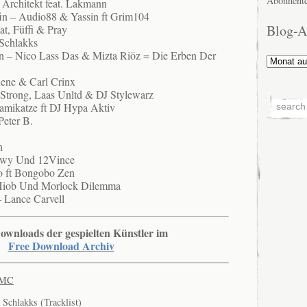
Abonnente
 Architekt feat. Lakmann
in – Audio88 & Yassin ft Grim104
Blog-A
t, Füffi & Pray
Schlakks
 – Nico Lass Das & Mizta Riöz = Die Erben Der
Blog-
Archiv
ene & Carl Crinx
o Strong, Laas Unltd & DJ Stylewarz
mikatze ft DJ Hypa Aktiv
Peter B.
h
lowy Und 12Vince
o ft Bongobo Zen
 Hiob Und Morlock Dilemma
– Lance Carvell
ownloads der gespielten Künstler im
Free Download Archiv