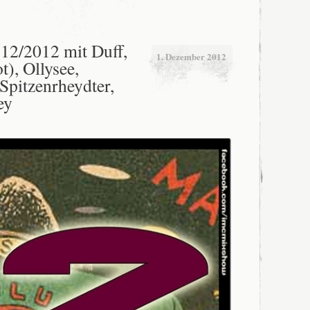
2/2012 mit Duff,
1. Dezember 2012
), Ollysee,
pitzenrheydter,
ey