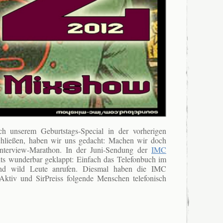
 unserem Geburtstags-Special in der vorherigen
hließen, haben wir uns gedacht: Machen wir doch
nterview-Marathon. In der Juni-Sendung
der
IMC
eits wunderbar geklappt: Einfach das Telefonbuch im
nd wild Leute anrufen.
Diesmal haben die IMC
ktiv und SirPreiss folgende Menschen telefonisch