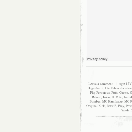
Leave a comment
| tags:
12V
Degenhardt
,
Die Erben der alten
Flip Ferocious
,
Füffi
,
Geeno
,
G
Rakete
,
Jokaz
,
K.M.S.
,
Kamik
Bomber
,
MC Kamikatze
,
MC R
Original Kick
,
Peter B
,
Pray
,
Prez
Yassin
,