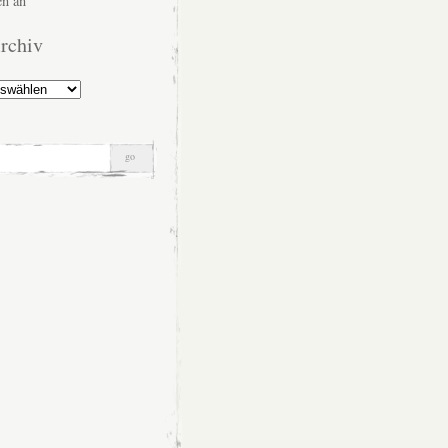
n an
rchiv