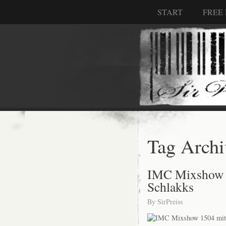
START
FREE
Tag Archi
IMC Mixshow 
Schlakks
By
SirPreiss