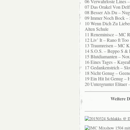
06 Verwahrloste Lines –
07 Das Orakel Von Delf
08 Besser Als Du – Nuga
09 Immer Noch Bock – 
10 Wenn Dich Zu Lieben
Alten Schule
11 Reneminisce – MC R
12 Liv’ It – Rano ft To
13 Traumreisen – MC Ka
14 S.O.S. – Beppo S & 
15 Blutdiamanten – Nox
16 Eines Tages – Kayea
17 Gedankenstrich – S
18 Nicht Genug – Geen
19 Ein Hit Ist Genug –
20 Untergrunter Elitaer 
Weitere D