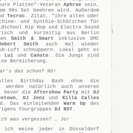
eure Platten"-Veteran
Aphroe
sein,
em 90s Set beehren wird. Außerdem
nd
Tecroc
. Zitat, "ihre alten oder
chine- und Synthie-Schätzchen für
ldschool Hip Hop und Electro Sound
risch und kurzeitig aus Berlin
rden
Smith & Smart
inklusive DMC
obert Smith
auch mal wieder
ub-Luft schnuppern. Lokal geht es
g Lui
und
Canuto
. Die Jungs sind
ine Bereicherung.
ar’s das schon? Nö!
alles Birthday Bash ohne die
 werden natürlich auch unseren
, bevor die
Aftershow Party
mit
DJ
eetown
,
DJ Jenz
und
Killa Calles
rd. Das einleitenden
Warm Up
des
rigens Fourgruppes
DJ NST
.
ich was vergessen? … Jo!
 ich meine jeder in Düsseldorf