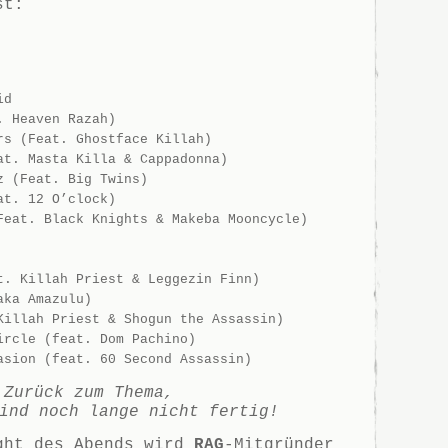
st:
id
. Heaven Razah)
rs (Feat. Ghostface Killah)
at. Masta Killa & Cappadonna)
z (Feat. Big Twins)
at. 12 O’clock)
Feat. Black Knights & Makeba Mooncycle)
t. Killah Priest & Leggezin Finn)
aka Amazulu)
Killah Priest & Shogun the Assassin)
ircle (feat. Dom Pachino)
asion (feat. 60 Second Assassin)
Zurück zum Thema,
ind noch lange nicht fertig!
ght des Abends wird
RAG
-Mitgründer