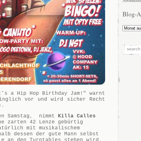
Abonnente
Blog-A
Blog-
Archiv
t’s a Hip Hop Birthday Jam!" warnt
inglich vor und wird sicher Recht
).
nen Samstag, nimmt
Killa Calles
ne zarten 42 Lenze gebürtig
atürlich mit musikalischem
halb dessen der gute Mann selbst
ie an den Turntables stehen wird.