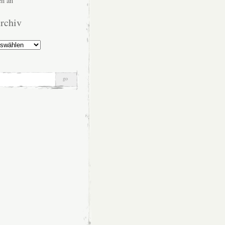
n an
rchiv