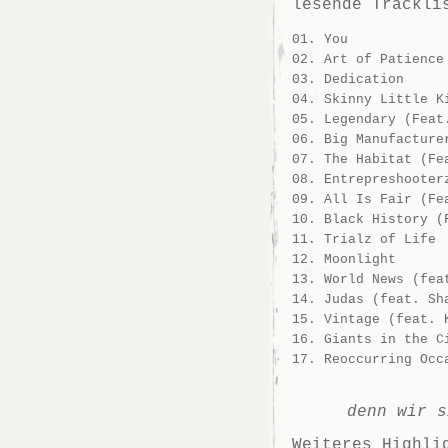
lesende Trackli
01. You
02. Art of Patience
03. Dedication
04. Skinny Little K
05. Legendary (Feat
06. Big Manufacture
07. The Habitat (Fe
08. Entrepreshooter
09. All Is Fair (Fe
10. Black History (
11. Trialz of Life
12. Moonlight
13. World News (fea
14. Judas (feat. Sh
15. Vintage (feat. 
16. Giants in the C
17. Reoccurring Occ
denn wir s
Weiteres Highli