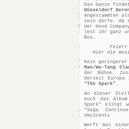
Das Ganze find
Düsseldorf Dere
Angestammten al
sein dürfe. Ab 
der Hood Compan
lest ihr ganz u
Box…
Feiert
Hier die mus
Kein geringere
Man/Wu-Tang Cla
der Bühne. Zu
derzeit Europa 
"The Spark".
An dieser Stel
euch das Album
Spark" klingt 
"Saga Continu
#my2cents
Werft mal eine