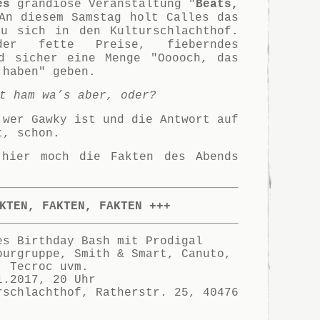
es
grandiose Veranstaltung "
Beats,
An diesem Samstag holt Calles das
zu sich in den Kulturschlachthof.
er fette Preise, fieberndes
nd sicher eine Menge "Ooooch, das
 haben" geben.
t ham wa’s aber, oder?
 wer Gawky ist und die Antwort auf
t, schon.
 hier moch die Fakten des Abends
KTEN, FAKTEN, FAKTEN +++
s Birthday Bash mit Prodigal
ourgruppe, Smith & Smart, Canuto,
, Tecroc uvm.
1.2017, 20 Uhr
rschlachthof, Ratherstr. 25, 40476