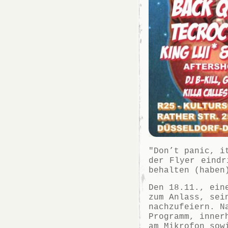
"Don’t panic, i
der Flyer eindr
behalten (haben
Den 18.11., ei
zum Anlass, sei
nachzufeiern. N
Programm, inner
am Mikrofon sow