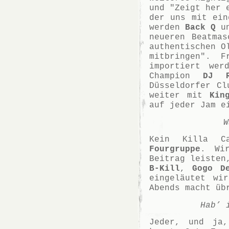
und "Zeigt her 
der uns mit ein
werden
Back Q
u
neueren Beatmas
authentischen O
mitbringen". F
importiert we
Champion
DJ R
Düsseldorfer Cl
weiter mit
Kin
auf jeder Jam e
W
Kein Killa C
Fourgruppe
. Wir
Beitrag leisten
B-Kill
,
Gogo D
eingeläutet wi
Abends macht üb
Hab’ 
Jeder, und ja,