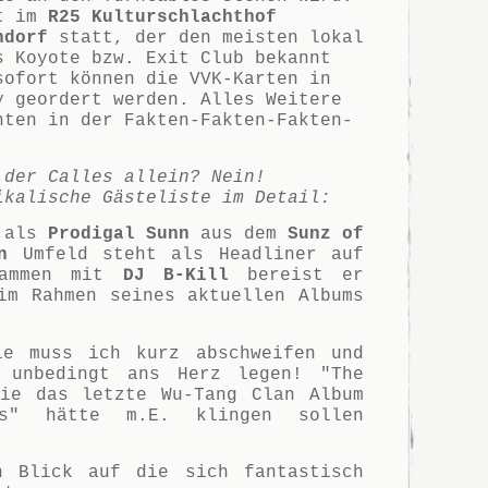
et im
R25 Kulturschlachthof
ndorf
statt, der den meisten lokal
s Koyote bzw. Exit Club bekannt
sofort können die VVK-Karten in
y geordert werden. Alles Weitere
nten in der Fakten-Fakten-Fakten-
 der Calles allein? Nein!
ikalische Gästeliste im Detail:
r als
Prodigal Sunn
aus dem
Sunz of
n
Umfeld steht als Headliner auf
sammen mit
DJ B-Kill
bereist er
im Rahmen seines aktuellen Albums
le muss ich kurz abschweifen und
 unbedingt ans Herz legen! "The
wie das letzte Wu-Tang Clan Album
es" hätte m.E. klingen sollen
n Blick auf die sich fantastisch