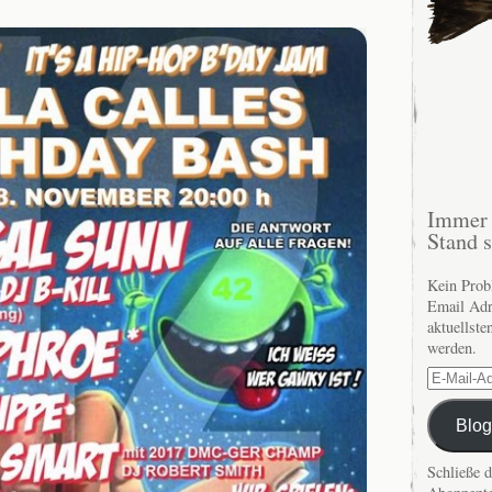
Immer 
Stand 
Kein Prob
Email Adr
aktuellste
werden.
E-
Mail-
Adresse
Blog
Schließe 