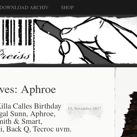
 DOWNLOAD ARCHIV
SHOP
ves:
Aphroe
illa Calles Birthday
15. November 2017
gal Sunn, Aphroe,
mith & Smart,
i, Back Q, Tecroc uvm.