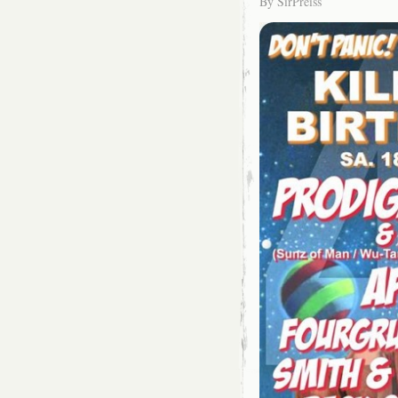
By
SirPreiss