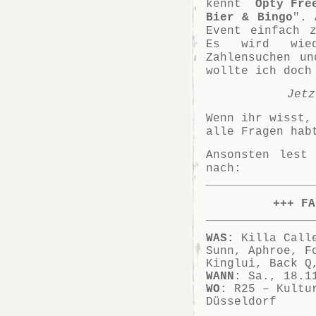
kennt
Opty Fre
Bier & Bingo
". 
Event einfach 
Es wird wied
Zahlensuchen u
wollte ich doch
Jetz
Wenn ihr wisst,
alle Fragen hab
Ansonsten lest
nach:
+++ FA
WAS:
Killa Calle
Sunn, Aphroe, F
Kinglui, Back Q
WANN
: Sa., 18.1
WO
: R25 – Kultu
Düsseldorf