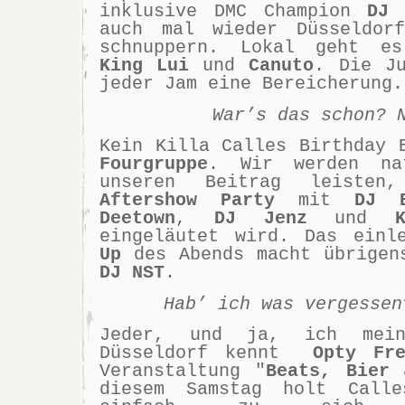
inklusive DMC Champion
DJ 
auch mal wieder Düsseldorf
schnuppern. Lokal geht e
King Lui
und
Canuto
. Die J
jeder Jam eine Bereicherung.
War’s das schon? 
Kein Killa Calles Birthday 
Fourgruppe
. Wir werden na
unseren Beitrag leisten
Aftershow Party
mit
DJ B
Deetown
,
DJ Jenz
und
eingeläutet wird. Das einl
Up
des Abends macht übrigen
DJ NST
.
Hab’ ich was vergessen
Jeder, und ja, ich mei
Düsseldorf kennt
Opty Fre
Veranstaltung "
Beats, Bier 
diesem Samstag holt Call