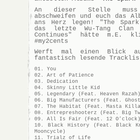
An dieser Stelle mus
abschweifen und euch das Al
ans Herz legen! "The Spark
das letzte Wu-Tang Clan 
Continues" hätte m.E. kl
#my2cents
Werft mal einen Blick a
fantastisch lesende Tracklis
01. You
02. Art of Patience
03. Dedication
04. Skinny Little Kid
05. Legendary (Feat. Heaven Razah
06. Big Manufacturers (Feat. Ghos
07. The Habitat (Feat. Masta Kill
08. Entrepreshooterz (Feat. Big T
09. All Is Fair (Feat. 12 O’clock
10. Black History (Feat. Black K
Mooncycle)
11. Trialz of Life