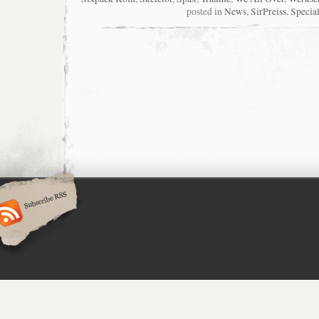
posted in
News
,
SirPreiss
,
Specia