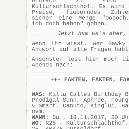
einfach zu sich
Kulturschlachthof. Es wird
Preise, fieberndes Zahle
sicher eine Menge "Ooooch
ich doch haben" geben.
Jetzt ham wa’s aber,
Wenn ihr wisst, wer Gawky
Antwort auf alle Fragen habt
Ansonsten lest hier moch d
Abends nach:
+++ FAKTEN, FAKTEN, FA
WAS:
Killa Calles Birthday B
Prodigal Sunn, Aphroe, Fourg
& Smart, Canuto, Kinglui, Ba
uvm.
WANN
: Sa., 18.11.2017, 20 Uh
WO
: R25 – Kulturschlachthof,
25, 40476 Düsseldorf