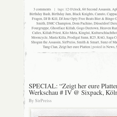
3 comments
| tags:
12 O'clock
,
60 Second Assassin
,
Ap
Birthday Bash
,
Birthday Jam
,
Black Knights
,
Canuto
,
Cappa
Fragen
,
DJ B-Kill
,
DJ Jenz Opty Free Beats Bier & Bingo
Smith
,
DMC Champion
,
Dom Pachino
,
Düsseldorf Der
Fourgruppe
,
Ghostface Killah
,
Gogo Deetown
,
Heaven Ra
Calles
,
Killah Priest
,
Kilo Meta
,
Kinglui
,
Kulturschlachtho
Mooncycle
,
Masta Killa
,
Prodigal Sunn
,
R25
,
RAG
,
Saga C
Shogun the Assassin
,
SirPreiss
,
Smith & Smart
,
Sunz of M
Tang Clan
,
Zeigt her eure Platten
| posted in
News
,
SPECIAL: “Zeigt her eure Platte
Werkschau # IV @ Sixpack, Köl
By
SirPreiss