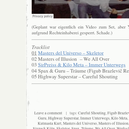
(Geplant war eigentlich ein Video zum Set, aber
aufgrund Rechteinhaberei gesperrt. Schade.)
Tracklist
01
Masters del Universo – Skeletor
02 Masters of Illusion – We All Over
03
SirPreiss & Kilo Meta – Immer Unterwegs
04 Spax & Guru – Träume (Figub Brazlevič R
05 Highway Superstar – Careful Shouting
Leave a comment
| tags:
Careful Shouting
,
Figub Brazle
Guru
,
Highway Superstar
,
Immer Unterwegs
,
Kilo Meta
,
Kutmasta Kurt
,
Masters del Universo
,
Masters of Illusion
Sixpack Köln
,
Skeletor
,
Spax
,
Träume
,
We All Over
,
Werksc