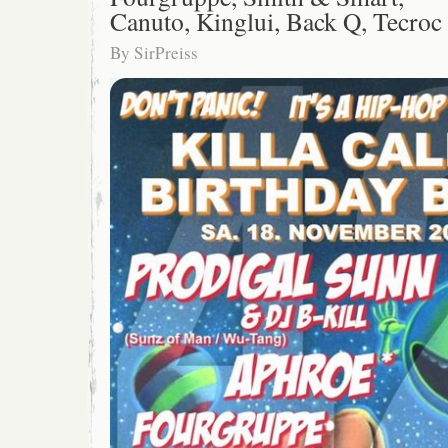
Canuto, Kinglui, Back Q, Tecroc
By
SirPreiss