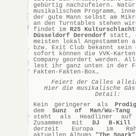
gebürtig nachzufeiern. Natür
musikalischem Programm, inne
der gute Mann selbst am Mikr
an den Turntables stehen wir
findet im
R25 Kulturschlacht
Düsseldorf Derendorf
statt, 
meisten lokal Angestammten a
bzw. Exit Club bekannt sein 
sofort können die VVK-Karten
Company geordert werden. All
lest ihr ganz unten in der F
Fakten-Fakten-Box…
Feiert der Calles allei
Hier die musikalische Gäs
Detail:
Kein geringerer als
Prodi
dem
Sunz of Man/Wu-Tang 
steht als Headliner auf
Zusammen mit
DJ B-Kill
b
derzeit Europa im Rah
aktuellen Albums
"The Spark"