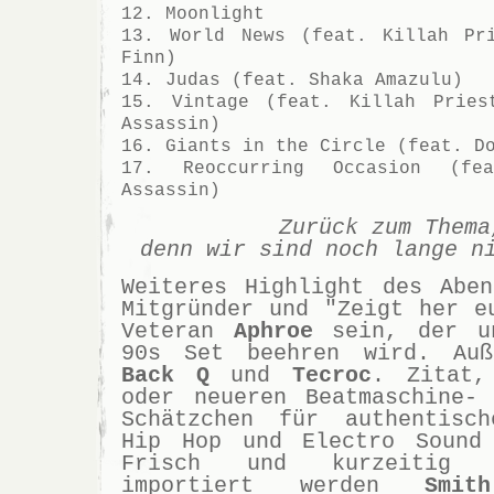
12. Moonlight
13. World News (feat. Killah Pr
Finn)
14. Judas (feat. Shaka Amazulu)
15. Vintage (feat. Killah Pries
Assassin)
16. Giants in the Circle (feat. D
17. Reoccurring Occasion (fe
Assassin)
Zurück zum Thema
denn wir sind noch lange n
Weiteres Highlight des Abe
Mitgründer und "Zeigt her e
Veteran
Aphroe
sein, der u
90s Set beehren wird. Auß
Back Q
und
Tecroc
. Zitat,
oder neueren Beatmaschine-
Schätzchen für authentisch
Hip Hop und Electro Sound 
Frisch und kurzeitig 
importiert werden
Smi