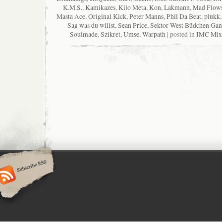
K.M.S.
,
Kamikazes
,
Kilo Meta
,
Kon
,
Lakmann
,
Mad Flow
Masta Ace
,
Original Kick
,
Peter Manns
,
Phil Da Beat
,
plukk.
Sag was du willst
,
Sean Price
,
Sektor West Büdchen Ga
Soulmade
,
Szikret
,
Umse
,
Warpath
| posted in
IMC Mix