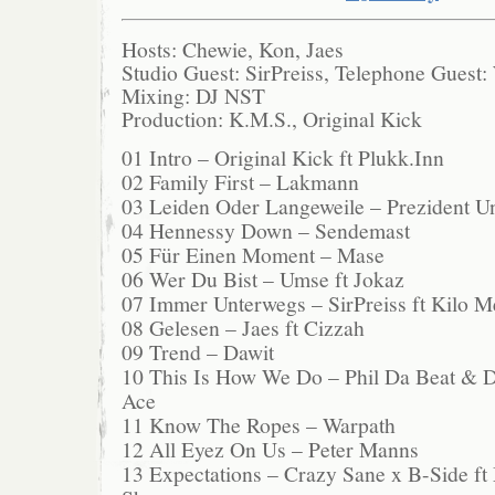
Hosts: Chewie, Kon, Jaes
Studio Guest: SirPreiss, Telephone Guest:
Mixing: DJ NST
Production: K.M.S., Original Kick
01 Intro – Original Kick ft Plukk.Inn
02 Family First – Lakmann
03 Leiden Oder Langeweile – Prezident 
04 Hennessy Down – Sendemast
05 Für Einen Moment – Mase
06 Wer Du Bist – Umse ft Jokaz
07 Immer Unterwegs – SirPreiss ft Kilo M
08 Gelesen – Jaes ft Cizzah
09 Trend – Dawit
10 This Is How We Do – Phil Da Beat & D
Ace
11 Know The Ropes – Warpath
12 All Eyez On Us – Peter Manns
13 Expectations – Crazy Sane x B-Side f