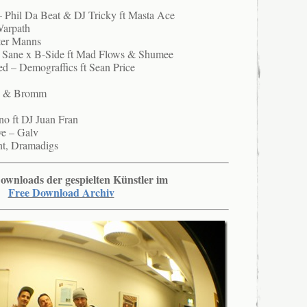
 Phil Da Beat & DJ Tricky ft Masta Ace
arpath
ter Manns
y Sane x B-Side ft Mad Flows & Shumee
ed – Demograffics ft Sean Price
rs & Bromm
no ft DJ Juan Fran
e – Galv
nt, Dramadigs
ownloads der gespielten Künstler im
Free Download Archiv