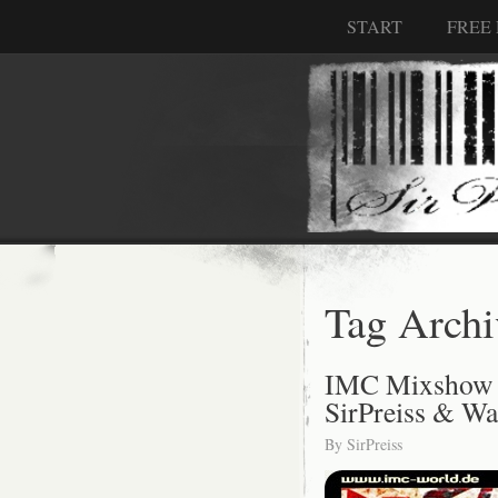
START
FREE
Tag Archi
IMC Mixshow 
SirPreiss & Wa
By
SirPreiss