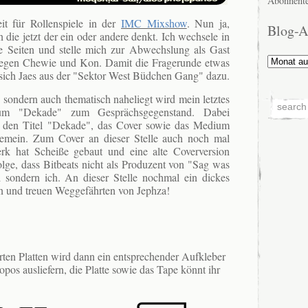
Abonnente
t für Rollenspiele in der
IMC Mixshow
. Nun ja,
Blog-A
an die jetzt der ein oder andere denkt. Ich wechsele in
e Seiten und stelle mich zur Abwechslung als Gast
Blog-
legen Chewie und Kon. Damit die Fragerunde etwas
Archiv
lt sich Jaes aus der "Sektor West Büdchen Gang" dazu.
ch sondern auch thematisch naheliegt wird mein letztes
um "Dekade" zum Gesprächsgegenstand. Dabei
r den Titel "Dekade", das Cover sowie das Medium
lgemein. Zum Cover an dieser Stelle auch noch mal
werk hat Scheiße gebaut und eine alte Coverversion
olge, dass Bitbeats nicht als Produzent von "Sag was
d sondern ich. An dieser Stelle nochmal ein dickes
n und treuen Weggefährten von Jephza!
rten Platten wird dann ein entsprechender Aufkleber
opos ausliefern, die Platte sowie das Tape könnt ihr