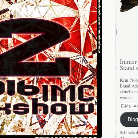
Immer 
Stand 
Kein Prob
Email Adr
aktuellste
werden.
E-
Mail-
Adresse
Blog
Schließe 