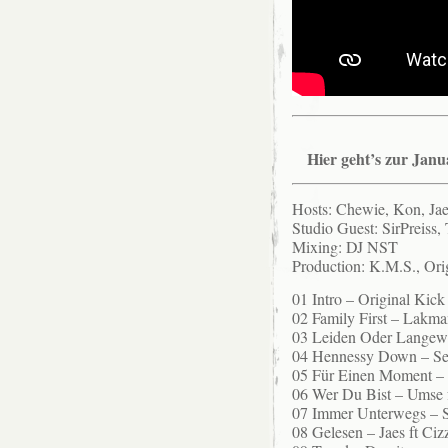
Hier geht’s zur Jan
Hosts: Chewie, Kon, Ja
Studio Guest: SirPreiss
Mixing: DJ NST
Production: K.M.S., Ori
01 Intro – Original Kick
02 Family First – Lakm
03 Leiden Oder Langewe
04 Hennessy Down – S
05 Für Einen Moment –
06 Wer Du Bist – Umse 
07 Immer Unterwegs – Si
08 Gelesen – Jaes ft Ciz