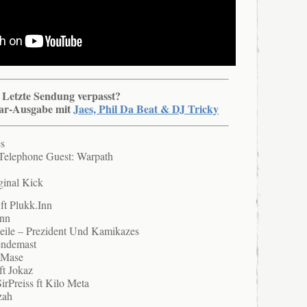
Letzte Sendung verpasst?
uar-Ausgabe mit
Jaes, Phil Da Beat & DJ Tricky
es
, Telephone Guest: Warpath
ginal Kick
 ft Plukk.Inn
ann
ile – Prezident Und Kamikazes
endemast
 Mase
ft Jokaz
rPreiss ft Kilo Meta
zah