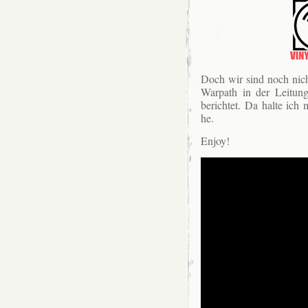
Doch wir sind noch nich
Warpath in der Leitung
berichtet. Da halte ich 
he.
Enjoy!