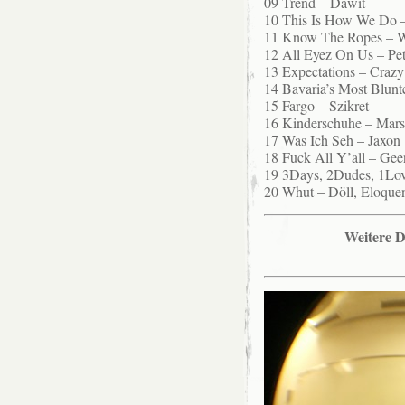
09 Trend – Dawit
10 This Is How We Do –
11 Know The Ropes – W
12 All Eyez On Us – Pe
13 Expectations – Craz
14 Bavaria’s Most Blunt
15 Fargo – Szikret
16 Kinderschuhe – Ma
17 Was Ich Seh – Jaxon
18 Fuck All Y’all – Gee
19 3Days, 2Dudes, 1Lov
20 Whut – Döll, Eloque
Weitere D