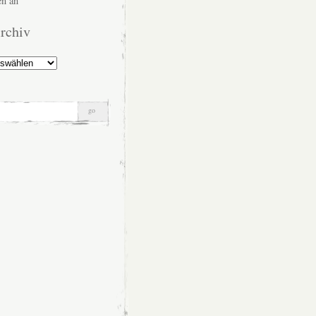
n an
rchiv