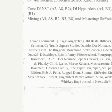
Cuts: DJ NST (A2, A8, B2), DJ Hypa Aktiv (A4, B3), 
(B1)
Mixing (A5, A8, B2, B3, B8) und Mastering: SirPrei
Leave a comment
| tags:
Angry Teng
,
Bit Beats
,
Bitbeats
Crimson
,
Cy Tru
,
D-Square Studio
,
Davido
,
Der Nomade
,
NStee
,
Dom The Ruggeda
,
Download
,
downloaden
,
Dude 2
Dude26
,
Düsseldope
,
Epic Infantry
,
Filterwechsel
,
Fourgrup
Düsseldorf
,
J.A.C.L. Der Nomade
,
Jephza Chewi3
,
Kallsen
,
da Phunky Child
,
Lyrics
,
Marco Kabana
,
Musiccassette
,
Basement
,
Obscura Family
,
Pipe
,
Piper Ben
,
piper_ben
,
pl
Edition
,
Rob-A-Fella
,
Rugged Dom
,
Simmel
,
SirPreiss
,
Si
McKopfnick
,
Torrent
,
Ungefiltert Remix Album
,
Vino
,
West
Whiskey Rap
| posted in
News
,
SirPr