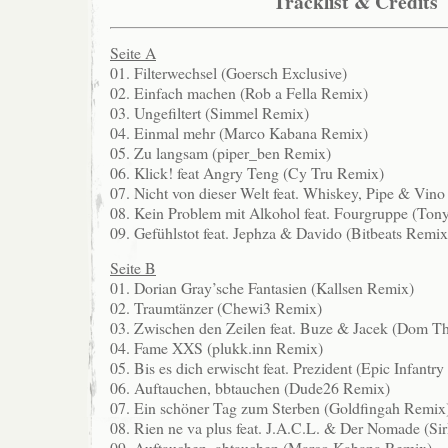
Tracklist & Credits
Seite A
01. Filterwechsel (Goersch Exclusive)
02. Einfach machen (Rob a Fella Remix)
03. Ungefiltert (Simmel Remix)
04. Einmal mehr (Marco Kabana Remix)
05. Zu langsam (piper_ben Remix)
06. Klick! feat Angry Teng (Cy Tru Remix)
07. Nicht von dieser Welt feat. Whiskey, Pipe & Vin
08. Kein Problem mit Alkohol feat. Fourgruppe (To
09. Gefühlstot feat. Jephza & Davido (Bitbeats Remix
Seite B
01. Dorian Gray’sche Fantasien (Kallsen Remix)
02. Traumtänzer (Chewi3 Remix)
03. Zwischen den Zeilen feat. Buze & Jacek (Dom 
04. Fame XXS (plukk.inn Remix)
05. Bis es dich erwischt feat. Prezident (Epic Infantr
06. Auftauchen, bbtauchen (Dude26 Remix)
07. Ein schöner Tag zum Sterben (Goldfingah Remix
08. Rien ne va plus feat. J.A.C.L. & Der Nomade (Si
09. Auftauchen, abtauchen (Marco Kabana Remix)