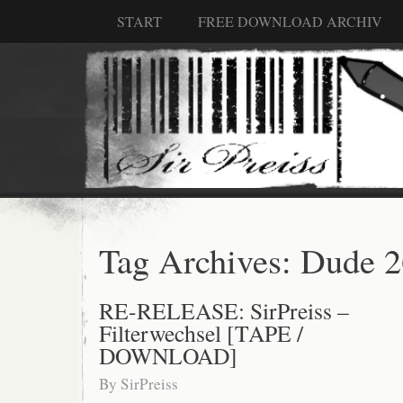
START
FREE DOWNLOAD ARCHIV
Tag Archives:
Dude 2
RE-RELEASE: SirPreiss –
Filterwechsel [TAPE /
DOWNLOAD]
By
SirPreiss