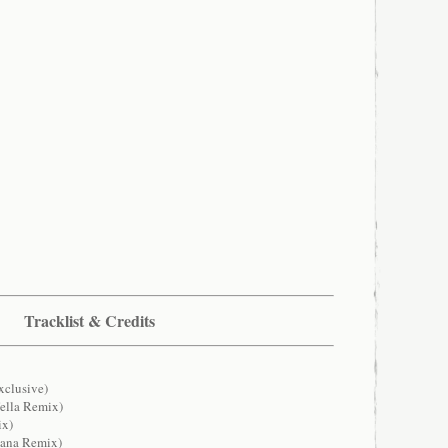
Tracklist & Credits
xclusive)
ella Remix)
ix)
bana Remix)