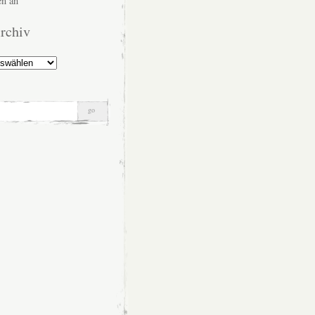
n an
rchiv