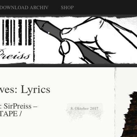
 DOWNLOAD ARCHIV
SHOP
ves:
Lyrics
SirPreiss –
8. Oktober 2017
[TAPE /