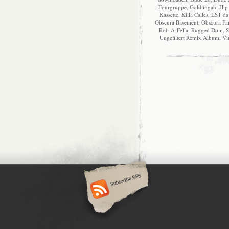
Fourgruppe
,
Goldfingah
,
Hip
Kassette
,
Killa Calles
,
LST da
Obscura Basement
,
Obscura Fa
Rob-A-Fella
,
Rugged Dom
,
S
Ungefiltert Remix Album
,
Vi