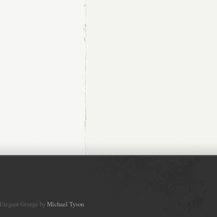
Elegant Grunge by
Michael Tyson
.