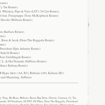
Remix)
(Cy Tru Remix)
eat. Whiskey, Pipe & Vino (LST’s 3412er Remix)
ol feat. Fourgruppe (Tony McKopfnick Remix)
& Davido (Bitbeats Remix)
ien (Kallsen Remix)
mix)
at. Buze & Jacek (Dom The Ruggeda Remix)
mix)
. Prezident (Epic Infantry Remix)
(Dude26 Remix)
rben (Goldfingah Remix)
A.C.L. & Der Nomade (SirPreiss Remix)
(Marco Kabana Remix)
J Hypa Aktiv (A4, B3), Bitbeats (A9), Kallsen (B1)
 und Mastering: SirPreiss
y Teng
,
Bit Beats
,
Bitbeats
,
Boom Bap Dom
,
Chewie
,
Crimson
,
Cy Tru
,
omade
,
DJ Nordstern
,
DJ NST
,
DJ NStee
,
Dom The Ruggeda
,
Download
,
Sechsundzwanzig
,
Dude26
,
Düsseldope
,
Epic Infantry
,
Filterwechsel
,