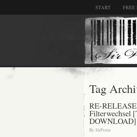
START
FREE
Tag Archi
RE-RELEASE: 
Filterwechsel 
DOWNLOAD]
By
SirPreiss