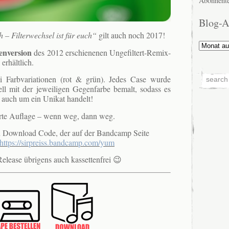
Abonnente
Blog-A
h – Filterwechsel ist für euch“
gilt auch noch 2017!
Blog-
enversion
des 2012 erschienenen Ungefiltert-Remix-
Archiv
 erhältlich.
 Farbvariationen (rot & grün). Jedes Case wurde
ell mit der jeweiligen Gegenfarbe bemalt, sodass es
 auch um ein Unikat handelt!
erte Auflage – wenn weg, dann weg.
ein Download Code, der auf der Bandcamp Seite
https://sirpreiss.bandcamp.com/yum
 Release übrigens auch kassettenfrei 😉