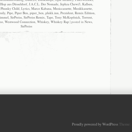
 Hop aus Düsseldorf
,
J.A.C.L. Der Nomade
,
Jephza Chewi3
,
Kallsen
,
 Phunky Child
,
Lyrics
,
Marco Kabana
,
Musiccassette
,
Musikkassette
,
mily
,
Pipe
,
Piper Ben
,
piper_ben
,
plukk.inn
,
Prezident
,
Remix Edition
,
immel
,
SirPreiss
,
SirPreiss Remix
,
Tape
,
Tony McKopfnick
,
Torrent
,
no
,
Westwood Connection
,
Whiskey
,
Whiskey Rap
| posted in
News
,
SirPreiss
Proudly powered by WordPress
Theme: 