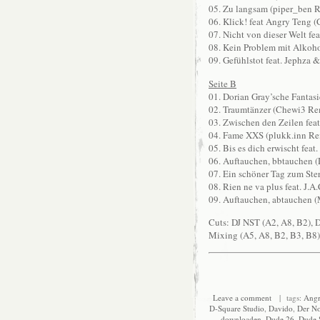
05. Zu langsam (piper_ben 
06. Klick! feat Angry Teng 
07. Nicht von dieser Welt f
08. Kein Problem mit Alkoh
09. Gefühlstot feat. Jephza 
Seite B
01. Dorian Gray’sche Fantas
02. Traumtänzer (Chewi3 Re
03. Zwischen den Zeilen fe
04. Fame XXS (plukk.inn Re
05. Bis es dich erwischt feat
06. Auftauchen, bbtauchen 
07. Ein schöner Tag zum Ste
08. Rien ne va plus feat. J.
09. Auftauchen, abtauchen 
Cuts: DJ NST (A2, A8, B2), D
Mixing (A5, A8, B2, B3, B8)
Leave a comment
| tags:
Angr
D-Square Studio
,
Davido
,
Der N
downloaden
,
Dude 26
,
Dude 