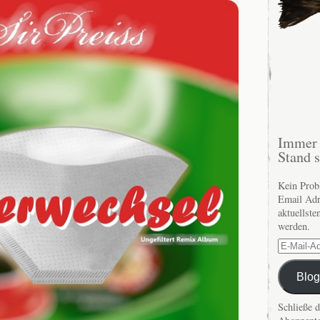
Immer 
Stand 
Kein Prob
Email Adr
aktuellste
werden.
E-
Mail-
Adresse
Blog
Schließe 