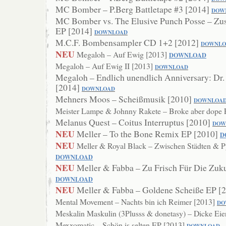
MC Bomber – P.Berg Battletape #3 [2014]
DOW
MC Bomber vs. The Elusive Punch Posse – Zu
EP [2014]
DOWNLOAD
M.C.F. Bombensampler CD 1+2 [2012]
DOWNLO
NEU
Megaloh – Auf Ewig [2013]
DOWNLOAD
Megaloh – Auf Ewig II [2013]
DOWNLOAD
Megaloh – Endlich unendlich Anniversary: Dr
[2014]
DOWNLOAD
Mehners Moos – Scheißmusik [2010]
DOWNLOA
Meister Lampe & Johnny Rakete – Broke aber dope
Melanus Quest – Coitus Interruptus [2010]
DOW
NEU
Meller – To the Bone Remix EP [2010]
D
NEU
Meller & Royal Black – Zwischen Städten & 
DOWNLOAD
NEU
Meller & Fabba – Zu Frisch Für Die Zuk
DOWNLOAD
NEU
Meller & Fabba – Goldene Scheiße EP [
Mental Movement – Nachts bin ich Reimer [2013]
DO
Meskalin Maskulin (3Plusss & donetasy) – Dicke Eie
Mexxomatic – Schön is selten EP [2013]