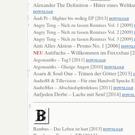
Alexander The Definition – Hüter eines Weltku
DOWNLOAD
Ändi Pi – Highter bis wolkig EP [2013]
DOWNLO
AD
Angry Teng – Nich zu fassen Remixes Vol. 1 [2009]
Angry Teng – Nich zu fassen Remixes Vol. 2 [2009]
Angry Teng – Nich zu fassen Remixes Vol. 3 [2009]
Anti Alles Aktion – Promo No. 1 [2006]
DOWNL
Antifuchs – Willkommen im Fuxxxbau [
NEU
Argonautiks – Tag3 [2011]
DOWN
LOAD
Argonautiks – Glasige Augen [2010]
DOWNLOAD
Asaru & Soul One – Tränen der Götter [2013]
Audio88 & Tillevision – Für eine Handvoll Spucke 
AudioMax – Abschiedspferdekuss [2011]
DOWNLOAD
Aufjeden Derbe – Lachs mit Senf [2014]
DO
WNL
Bambus – Das Leben ist hart [2013]
DOWNLO
AD