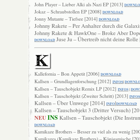
John Player – Lieber Alki als Nazi EP [2013]
DOWNLO
Jokaz – Schraubstollen EP [2008]
DOWNLOAD
Jonny Mutante – Tiefsee [2014]
DOWNLOAD
Johnny Rakete – Per Anhalter durch die Galax
Johnny Rakete & HawkOne – Broke Aber Dop
Juse Ju – Übertreib nicht deine Rolle
DOWNL
OAD
Kallefornia – Bon Appetit [2006]
DOWNLOAD
Kallsen – Grundlagenforschung [2012]
INFOS
|
DOWNL
Kallsen – Tauschobjekt Remix LP [2012]
INFOS
|
DOW
Kallsen – Tauschobjekt (Zweiter Schritt) [2013]
INFOS
Kallsen – Über Umwege [2014]
|
INFO
DOWNLOAD
Kallsen – Tauschobjekt 3 (Dritter Versuch) [2
INS
NEU
Kallsen – Tauschobjekt (Die Instru
DOWNLOAD
Kamikaze Brothers – Besser zu viel als zu wenig [20
Kamikazes (Kamikaze Brothers) – Königsmische [20