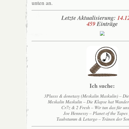
unten an.
Letzte Aktualisierung:
14.1
459
Einträge
Ich suche:
3Plusss & donetasy (Meskalin Maskulin) – Di
Meskalin Maskulin – Die Klapse hat Wande
Cr7z & 2 Fresh – Wir tun das für un
Joe Hennessy – Planet of the Tapes
Taubstumm & Letargo – Tränen der So