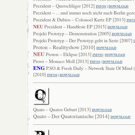
Prezident – Querschläger [2012]
INFOS
|
DOWNLOAD
Prezident – …und immer noch nicht nach Berlin gez
Prezident & Dubios – Colonoel Kurtz EP [2013]
INFO
NEU
Prezident – Handfeste EP [2015]
DOWNLOAD
Projekt Prototyp – Demonstration [2005]
DOWNLOAD
Projekt Prototyp – Der Prototyp geht in Serie [2007]
Proton – Realityshow [2010]
DOWNL
OAD
NEU
Proton – Eklipse [2013]
INFOS
|
DOWNLOAD
Provo – Monaco Moll [2013]
INFOS
|
DOWNLOAD
ENG
P.SO & Fresh Daily – Network State Of Mind 
[2010]
INFOS
|
DOWNLOAD
Quato – Quatos Geburt [2013]
DOWNL
OAD
Quato – Der Quatorianische [2014]
DOWNLOAD