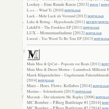
Lookey – Eine Runde Kurze [2013]
|
INFOS
DOWN
L.s.s. – Wind Tc [2010]
DOWNLO
AD
Luck – Mehr Luck als Verstand [2012]
DOWNLOAD
Luke & Betrug – Hypochonda [2011]
REVIEW
|
DOWNL
Luk&Fil – The Ewokless EP [2011]
DOWNLOAD
LUX – Momentaufnahme [2012]
DOWNL
OAD
Lwood – Too Wood To Be True EP [2013]
DOWNLOA
Main Moe & Q-Cut – Popcorn vor Beats [2011]
DOW
Main Moe & Dieser Morten – Lammbock Millionär 
Marek Klippendichter – Ungehemmte Fahrstuhlmusik 
[2014]
DOW
NLOAD
Marz – Hoes. Flows. Kollabos [2014]
DOWNLOAD
Mastino – Soloindustrie [2013]
DOWNLOAD
Maxstah – Der talentierte Mr. Rapley [2008]
DOWNLO
MC Bomber – P.Berg Battletape #1 [2014]
DOW
MC Bomber – P.Berg Battletape #2 [2014]
DOW