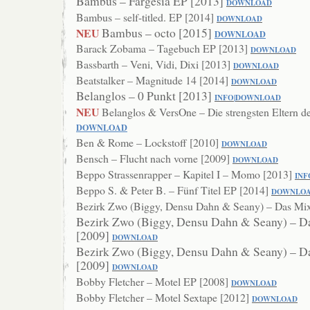
Bambus – Fargesia EP [2013]
DOWNLOAD
Bambus – self-titled. EP [2014]
DOWN
LOAD
Bambus – octo [2015]
NEU
DOWNLOAD
Barack Zobama – Tagebuch EP [2013]
DOWNLOAD
Bassbarth – Veni, Vidi, Dixi [2013]
DO
WNLOAD
Beatstalker – Magnitude 14 [2014]
DOWNLOA
D
Belanglos – 0 Punkt [2013]
INFO
|
DOWNLOAD
NEU
Belanglos & VersOne – Die strengsten Eltern d
DOWNLOAD
Ben & Rome – Lockstoff [2010]
DOWNLOAD
Bensch – Flucht nach vorne [2009]
DOWNL
OAD
Beppo Strassenrapper – Kapitel I – Momo [2013]
INF
Beppo S. & Peter B. – Fünf Titel EP [2014]
DOWNL
O
Bezirk Zwo (Biggy, Densu Dahn & Seany) – Das Mi
Bezirk Zwo (Biggy, Densu Dahn & Seany) – D
[2009]
DOWNLOAD
Bezirk Zwo (Biggy, Densu Dahn & Seany) – D
[2009]
DOWNLOAD
Bobby Fletcher – Motel EP [2008]
DOWNL
OAD
Bobby Fletcher – Motel Sextape [2012]
DOWNLOAD