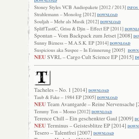
DOWNLOAD
Stoney Styles VCB Audiopakete [2012 / 2013]
INFOS
Strahlemann – Monolog [2012]
DOWNLOAD
Souljah – Mehr als Musik [2012]
DOWNLOAD
SpliffTastiC, Grisu & Djin – Effect EP [2011]
DO
WNL
Spontan – Vom Backpack zum Jetset [2008]
DO
Sunny Bizness – M.A.S.K. EP [2014]
DOWNLOAD
Suspicious aka Suspee – In Erinnerung [2005]
DOWN
NEU
SVRL – Cargo Cult Science EP [2015]
D
Tacheles – No. 1 [2014]
DOWNLOAD
Taub & Fake – 1984 EP [2005]
DOWNLOAD
NEU
Team Avantgarde – Reine Nervensache 
Temmy Ton – Momo [2012]
DOWNLOAD
Terence Chill – Ein geschenkter Gaul [2009]
D
NEU
Terminus – Geistesblitze EP [2014]
DOWN
Tesero – Talentfrei [2007]
DOWNLOAD