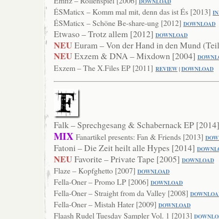
Emfiz – Rollenspiel [2006]
DOWNL
OAD
ÉSMaticx – Komm mal mit, denn das ist És [2013]
I
ÉSMaticx – Schöne Be-share-ung [2012]
DOWNLOAD
Etwaso – Trotz allem [2012]
D
OWNLOAD
NEU
Euram – Von der Hand in den Mund (Teil
NEU
Exzem & DNA – Mixdown [2004]
DOWNL
Exzem – The X.Files EP [2011]
REVIEW
|
DOWNLOAD
Falk – Sprechgesang & Schabernack EP [2014
MIX
Fanartikel presents: Fan & Friends [2013]
DOW
Fatoni – Die Zeit heilt alle Hypes [2014]
DOWNL
NEU
Favorite – Private Tape [2005]
DOWNLOAD
Flaze – Kopfghetto [2007]
DOW
NLOAD
Fella-Oner – Promo LP [2006]
DOWNLOAD
Fella-Oner – Straight from da Valley [2008]
DOWNLOA
Fella-Oner – Mistah Hater [2009]
DOWNLOAD
Flaash Rudel Tuesday Sampler Vol. 1 [2013]
DOWN
LO