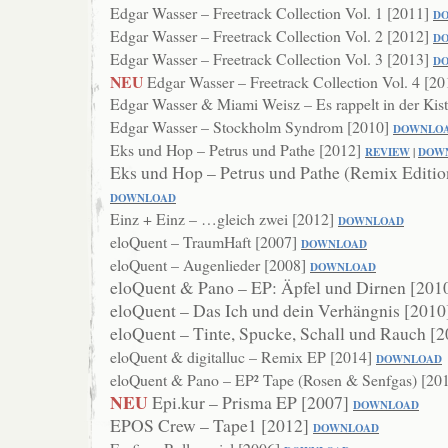
Edgar Wasser – Freetrack Collection Vol. 1 [2011]
D
Edgar Wasser – Freetrack Collection Vol. 2 [2012]
D
Edgar Wasser – Freetrack Collection Vol. 3 [2013]
D
NEU
Edgar Wasser – Freetrack Collection Vol. 4 [2
Edgar Wasser & Miami Weisz – Es rappelt in der Kis
Edgar Wasser – Stockholm Syndrom [2010]
DOWNL
O
Eks und Hop – Petrus und Pathe [2012]
REVIEW
|
DOW
Eks und Hop – Petrus und Pathe (Remix Editio
DOWNLOAD
Einz + Einz – …gleich zwei [2012]
DOWNL
OAD
eloQuent – TraumHaft [2007]
DOWNLOAD
eloQuent – Augenlieder [2008]
DOWN
LOAD
eloQuent & Pano – EP: Äpfel und Dirnen [201
eloQuent – Das Ich und dein Verhängnis [201
eloQuent – Tinte, Spucke, Schall und Rauch [
eloQuent & digitalluc – Remix EP [2014]
DOWNLOAD
eloQuent & Pano – EP² Tape (Rosen & Senfgas) [20
NEU
Epi.kur – Prisma EP [2007]
DOWNLOAD
EPOS Crew – Tape1 [2012]
DOWNLOAD