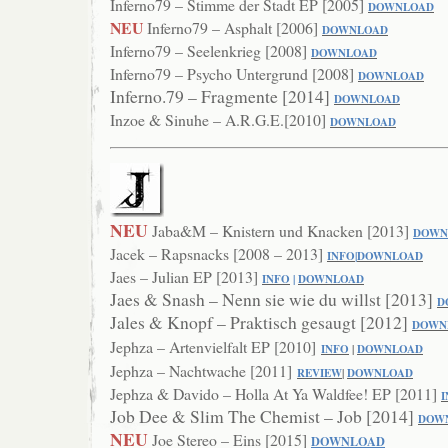
Inferno79 – Stimme der Stadt EP [2005]
DOWN
LOAD
NEU
Inferno79 – Asphalt [2006]
DOWNLOAD
Inferno79 – Seelenkrieg [2008]
DOWNL
OAD
Inferno79 – Psycho Untergrund [2008]
DOWNLOAD
Inferno.79 – Fragmente [2014]
DOWNLOAD
Inzoe & Sinuhe – A.R.G.E.[2010]
DOWNLOAD
NEU
Jaba&M – Knistern und Knacken [2013]
DOWN
Jacek – Rapsnacks [2008 – 2013]
INFO
|
DOWNLOAD
Jaes – Julian EP [2013]
INFO
|
DOWNLOAD
Jaes & Snash – Nenn sie wie du willst [2013]
D
Jales & Knopf – Praktisch gesaugt [2012]
DOWN
Jephza – Artenvielfalt EP [2010]
INFO
|
DOWNLOAD
Jephza – Nachtwache [2011]
RE
VIEW
|
DOWNLOAD
Jephza & Davido – Holla At Ya Waldfee! EP [2011]
I
Job Dee & Slim The Chemist – Job [2014]
DOW
NEU
Joe Stereo – Eins [2015]
DOWNLOAD