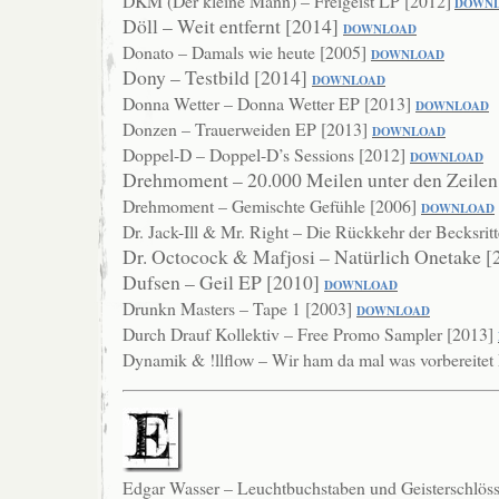
DKM (Der kleine Mann) – Freigeist LP [2012]
DOWN
Döll – Weit entfernt [2014]
DOW
NLOAD
Donato – Damals wie heute [2005]
DOWNLOAD
Dony – Testbild [2014]
DOWNLOAD
Donna Wetter – Donna Wetter EP [2013]
DOWNLOAD
Donzen – Trauerweiden EP [2013]
DOWNLOAD
Doppel-D – Doppel-D’s Sessions [2012]
DOWNLOAD
Drehmoment – 20.000 Meilen unter den Zeilen
Drehmoment – Gemischte Gefühle [2006]
DO
WNLOAD
Dr. Jack-Ill & Mr. Right – Die Rückkehr der Becksrit
Dr. Octocock & Mafjosi – Natürlich Onetake 
Dufsen – Geil EP [2010]
DOWNLOAD
Drunkn Masters – Tape 1 [2003]
DOWNLOAD
Durch Drauf Kollektiv – Free Promo Sampler [2013]
Dynamik & !llflow – Wir ham da mal was vorbereite
Edgar Wasser – Leuchtbuchstaben und Geisterschlös