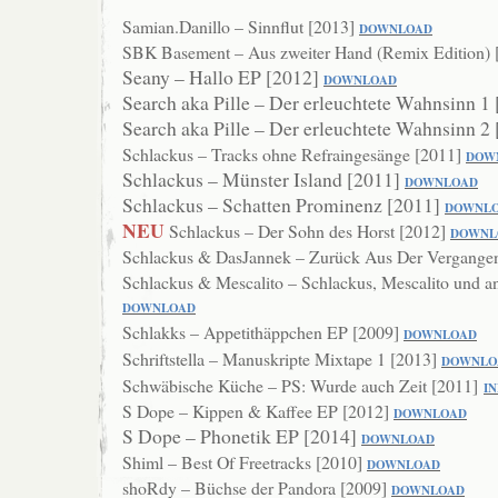
Samian.Danillo – Sinnflut [2013]
DOWNLOAD
SBK Basement – Aus zweiter Hand (Remix Edition)
Seany – Hallo EP [2012]
DOWNLOAD
Search aka Pille – Der erleuchtete Wahnsinn 1
Search aka Pille – Der erleuchtete Wahnsinn 2
Schlackus – Tracks ohne Refraingesänge [2011]
DOW
Schlackus – Münster Island [2011]
DOWNL
OAD
Schlackus – Schatten Prominenz [2011]
DOWNL
NEU
Schlackus – Der Sohn des Horst [2012]
DOWNL
Schlackus & DasJannek – Zurück Aus Der Vergangen
Schlackus & Mescalito – Schlackus, Mescalito und 
DOWNLOAD
Schlakks – Appetithäppchen EP [2009]
DOWNLOAD
Schriftstella – Manuskripte Mixtape 1 [2013]
DOWNLO
Schwäbische Küche – PS: Wurde auch Zeit [2011]
I
S Dope – Kippen & Kaffee EP [2012]
DOWN
LOAD
S Dope – Phonetik EP [2014]
DOWNLOAD
Shiml – Best Of Freetracks [2010]
DOWNL
OAD
shoRdy – Büchse der Pandora [2009]
DOWNLO
AD