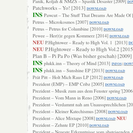
Panik, Koljah & NMZS – Spastik Desaster [2009]
DO
Patchworks – Yo! [2013]
DOWNLOAD
INS
Pawcut – The Stuff That Dreams Are Made Of 
Petrus – Microkosmos [2007]
DOWNLOAD
Petrus – Petrus for Columbine [2010]
DOWNLOAD
Pewee – Her(t)z gegen Kommerz [2014]
DOWNLOAD
NEU
P.Hightower – Ready to High Vol. 1 [2013]
D
NEU
P.Hightower – Ready to High Vol.2 [201
Plan B – Pi Pa Po (Was bisher geschah) [2009]
INS
plukk.inn – Theory of Mind [2013]
INFOS
|
DOW
INS
plukk.inn – Sunshine EP [2013]
DOWNL
OAD
Prät Pitt – Holt Mich Raus LP [2012]
DOWNLOAD
Prezident (EMP) – EMP Cribz [2005]
DOWNLOAD
Prezident – Musik zum aus dem Fenster spring´[2006
Prezident – Vom Mann in Reno [2006]
DOW
NLOAD
Prezident – Verdammt nah am Unaussprechlichen [2
Prezident – Kleiner Katechismus [2008]
DOWNLOAD
NEU
Prezident – Alice Mixtape [2008]
DOWNLOAD
Prezident – Zehnte EP [2010]
DOWNLOAD
Prezident – Neueste Erkenntnisse vom absteigenden 