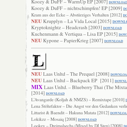
Koozy & DuFF – WarmUp EP [2007]
DO
WNLOA
Koozy & DuFF – nichtschimpfen! EP [2009]
D
Kram aus der Ecke – Abstürziges Verhalten [2012]
D
NEU
Krupplyn – La Vida Local [2015]
DOWNL
Kryptoknightz – Headcrash [2003]
DOWNLOAD
Kuchenmann & Vertiqua – Lisa EP [2015]
DOW
NEU
Kypone – PapierKrieg [2007]
DOWNLOAD
NEU
Laas Unltd – The Prequel [2008]
DOWNLOA
NEU
Laas Unltd – Backpack EP [2011]
DOWNL
MIX
Laas Unltd. – Blueberry Thai (The Mixta
[2014]
DOWNLOAD
L’Avangarde (Koljah & NMZS) – Remixtape [2010]
Lena Stöhrfaktor – Die Angst vor den Gedanken verl
Littarist & Baendit – Hakuna Matata [2012]
DOW
NLOA
Lokikzz – Mosaiq [2008]
DOWNLOAD
Lookey – Dreimalsechs (Mixed by DJ Step) [2008]
D