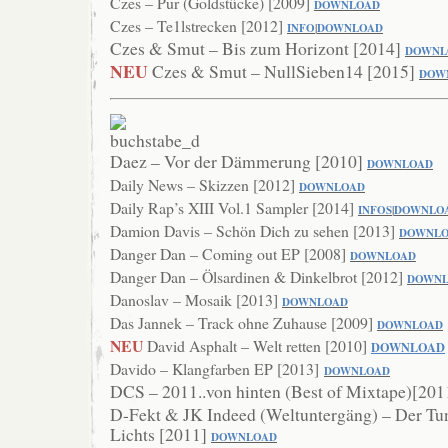
Czes – Pur (Goldstücke) [2009]
DOWNLO
AD
Czes – Te1lstrecken [2012]
INFO
|
DOWNLOA
D
Czes & Smut – Bis zum Horizont [2014]
DOWNL
NEU
Czes & Smut – NullSieben14 [2015]
DOW
Daez – Vor der Dämmerung [2010]
DOWN
LOAD
Daily News – Skizzen [2012]
DOWNLOAD
Daily Rap’s XIII Vol.1 Sampler [2014]
INFOS
|
DOWNLO
Damion Davis – Schön Dich zu sehen [2013]
DOWNL
Danger Dan – Coming out EP [2008]
DOW
NLOAD
Danger Dan – Ölsardinen & Dinkelbrot [2012]
DOWN
Danoslav – Mosaik [2013]
DOWNLOAD
Das Jannek – Track ohne Zuhause [2009]
DOWNLOAD
NEU
David Asphalt – Welt retten [2010]
DOWNLOAD
Davido – Klangfarben EP [2013]
DOWNLOAD
DCS – 2011..von hinten (Best of Mixtape)[20
D-Fekt & JK Indeed (Weltuntergäng) – Der Tu
Lichts [2011]
DOWNLOAD