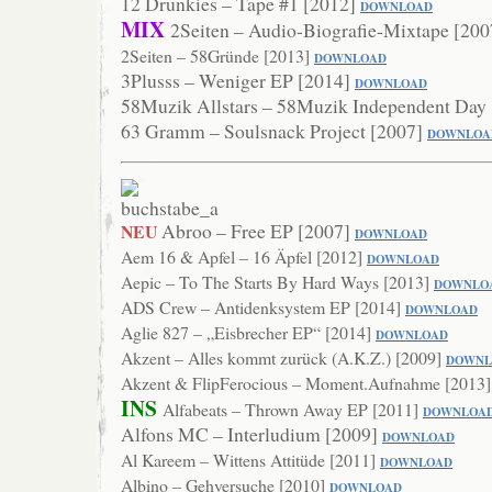
12 Drunkies – Tape #1 [2012]
DOWNLOAD
MIX
2Seiten – Audio-Biografie-Mixtape [20
2Seiten – 58Gründe [2013]
DOWNLO
AD
3Plusss – Weniger EP [2014]
DOWN
LOAD
58Muzik Allstars – 58Muzik Independent Day
63 Gramm – Soulsnack Project [2007]
DOWNLOA
Abroo – Free EP [2007]
NEU
DOWNLOAD
Aem 16 & Apfel – 16 Äpfel [2012]
DOWNLOAD
Aepic – To The Starts By Hard Ways [2013]
DOWN
LO
ADS Crew – Antidenksystem EP [2014]
DOWNLOAD
Aglie 827 – „Eisbrecher EP“ [2014]
DOWNLO
AD
Akzent – Alles kommt zurück (A.K.Z.) [2009]
DOWNL
Akzent & FlipFerocious – Moment.Aufnahme [2013
INS
Alfabeats – Thrown Away EP [2011]
DOWNLOA
Alfons MC – Interludium [2009]
DO
WNLOAD
Al Kareem – Wittens Attitüde [2011]
DOWNL
OAD
Albino – Gehversuche [2010]
DOWNLOAD