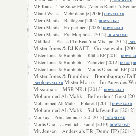
DOWNLOAD
MF Kauz – The Snow Files (Anotha Remix Adventur
Miami Weisz – Mehr denn je [2006]
DOWNL
OAD
Micro Mantis – Battlegear [2002]
DOWNLOAD
Micro Mantis – Ex-periment [2006]
DOWNLOAD
Micro Mantis – Pre-Morphosis [2012]
DOWNLOAD
Midiflash – Pleased To Beat You Mixtape [2012]
INF
Mister Jones & DJ KAFT – Grössenwahn [200
Mister Jones & Bumbliño – Käthe EP [2011]
DOWNLO
Mister Jones & Bumbliño – Zehnvier [2012]
INFOS
|
D
Mister Jones & Bumbliño – Modus Operandi EP [20
Mister Jones & Bumbliño – Boombaprap / Diff
|
Mister Morris – Im Auge des W
INFO
DOWNLOAD
Missionars – MSR NR.1 [2013]
DO
WNLOAD
Mohammed Ali Malik – Befrei dein‘ Geist [2
Mohammed Ali Malik – Polaroid [2011]
DOWNLOAD
Mohammed Ali Malik – Schlafwandler [2012]
Monkay – Primatenmusik 2.0 [2012]
DOWNLOAD
Mortis One – …weil ich’s kann! [2010]
DOWNLOAD
Mr. Jensen – Anders als ER (Demo EP) [2014]