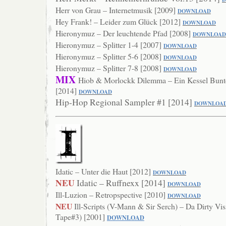
Herr von Grau – Internetmusik [2009]
DOWNLOAD
Hey Frank! – Leider zum Glück [2012]
DOWNLOAD
Hieronymuz – Der leuchtende Pfad [2008]
DOWNLO
AD
Hieronymuz – Splitter 1-4 [2007]
DOWNL
OAD
Hieronymuz – Splitter 5-6 [2008]
DOWN
LOAD
Hieronymuz – Splitter 7-8 [2008]
DOWN
LOAD
MIX
Hiob & Morlockk Dilemma – Ein Kessel Bunte
[2014]
DOWNLOAD
Hip-Hop Regional Sampler #1 [2014]
DOWNLOA
Idatic – Unter die Haut [2012]
DOWNLOAD
NEU
Idatic – Ruffnexx [2014]
DOWNLOAD
Ill-Luzion – Retropspective [2010]
DOWNLOAD
NEU
Ill-Scripts (V-Mann & Sir Serch) – Da Dirty Vis
Tape#3) [2001]
DOWNLOAD