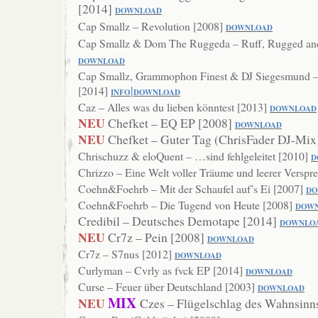
[2014]
DOWN
LOAD
Cap Smallz – Revolution [2008]
DO
WNLOAD
Cap Smallz & Dom The Ruggeda – Ruff, Rugged and
DOWNLOAD
Cap Smallz, Grammophon Finest & DJ Siegesmund –
|
[2014]
INF
O
DOW
NLOAD
Caz – Alles was du lieben könntest [2013]
DOWNLOAD
NEU
Chefket – EQ EP [2008]
DOWNLOAD
NEU
Chefket – Guter Tag (ChrisFader DJ-Mix
Chrischuzz & eloQuent – …sind fehlgeleitet [2010]
D
Chrizzo – Eine Welt voller Träume und leerer Versp
Coehn&Foehrb – Mit der Schaufel auf’s Ei [2007]
DO
Coehn&Foehrb – Die Tugend von Heute [2008]
DOW
Credibil – Deutsches Demotape [2014]
DOWNLO
NEU
Cr7z – Pein [2008]
DOWNLOAD
Cr7z – S7nus [2012]
DOWNLOAD
Curlyman – Cvrly as fvck EP [2014]
DOWNLOAD
Curse – Feuer über Deutschland [2003]
DO
WNLOAD
MIX
NEU
Czes – Flügelschlag des Wahnsinn