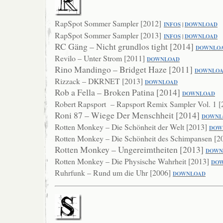
RapSpot Sommer Sampler [2012]
INFOS
|
DOWNLOAD
RapSpot Sommer Sampler [2013]
INFOS
|
DOWNLOAD
RC Gäng – Nicht grundlos tight [2014]
DOWNLO
Revilo – Unter Strom [2011]
DOWNLOAD
Rino Mandingo – Bridget Haze [2011]
DOWNLO
Rizzack – DKRNET [2013]
DOWNLOAD
Rob a Fella – Broken Patina [2014]
DOWNLO
AD
Robert Rapsport – Rapsport Remix Sampler Vol. 1 
Roni 87 – Wiege Der Menschheit [2014]
DOWNL
Rotten Monkey – Die Schönheit der Welt [2013]
DOW
Rotten Monkey – Die Schönheit des Schimpansen [2
Rotten Monkey – Ungereimtheiten [2013]
DOWN
Rotten Monkey – Die Physische Wahrheit [2013]
DO
Ruhrfunk – Rund um die Uhr [2006]
DOWNLOAD