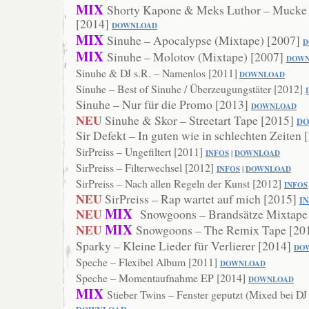
MIX
Shorty Kapone & Meks Luthor – Mucke
[2014]
DOWNLOAD
MIX
Sinuhe – Apocalypse (Mixtape) [2007]
D
MIX
Sinuhe – Molotov (Mixtape) [2007]
DOWN
Sinuhe & DJ s.R. – Namenlos [2011]
DOWNLOAD
Sinuhe – Best of Sinuhe / Überzeugungstäter [2012]
Sinuhe – Nur für die Promo [2013]
DOWNL
OAD
NEU
Sinuhe & Skor – Streetart Tape [2015]
D
Sir Defekt – In guten wie in schlechten Zeiten
SirPreiss – Ungefiltert [2011]
INFOS
|
DOWNLOAD
SirPreiss – Filterwechsel [2012]
INFOS
|
DOWNLOAD
SirPreiss – Nach allen Regeln der Kunst [2012]
INFOS
NEU
SirPreiss – Rap wartet auf mich [2015]
I
MIX
NEU
Snowgoons – Brandsätze Mixtape
MIX
NEU
Snowgoons – The Remix Tape [20
Sparky – Kleine Lieder für Verlierer [2014]
DO
Speche – Flexibel Album [2011]
DOWNLOAD
Speche – Momentaufnahme EP [2014]
DOWNL
OAD
MIX
Stieber Twins – Fenster geputzt (Mixed bei D