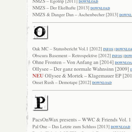
NMZS – Egotrip [2011]
DOWNLOAD
NMZS – Der Ekelhafte [2013]
DOWNLOAD
NMZS & Danger Dan – Aschenbecher [2013]
DOWNL
Oak MC – Statusbericht Vol.1 [2012]
INFOS
|
DOWNLO
Obscura Basement – Retrospektive [2012]
INFOS
|
DOW
Ohne Fronten – Von Anfang an [2014]
DOWN
LO
Ollysee – Der ganz normale Wahnsinn [2009]
NEU
Ollysee & Mortek – Klagemauer EP [20
Onset Rush – Demotape [2012]
DOWNLOAD
PacsOnWax presents – WWC & Friends Vol. 1
Pal One – Das Letzte zum Schluss [2013]
DOWNLOAD