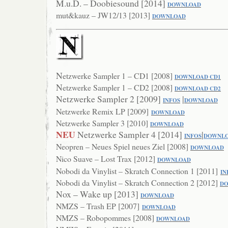
M.u.D. – Doobiesound [2014]
DOWNLOAD
mut&kauz – JW12/13 [2013]
DOWNLOAD
N
etzwerke
Sampler 1 – CD1 [2008]
DOWNLOAD CD1
N
etzwerke
Sampler 1 – CD2 [2008]
DOWNLOAD CD2
Netzwerke Sampler 2 [2009]
|
INFOS
DOWNLOAD
Netzwerke Remix LP [2009]
DOWNLOAD
Netzwerke Sampler 3 [2010]
DOWNLOAD
NEU
Netzwerke Sampler 4 [2014]
|
I
NFOS
DOWNL
Neopren – Neues Spiel neues Ziel [2008]
DOWNLOAD
Nico Suave – Lost Trax [2012]
DOWNLOAD
Nobodi da Vinylist – Skratch Connection 1 [2011]
IN
Nobodi da Vinylist – Skratch Connection 2 [2012]
D
Nox – Wake up [2013]
DOWNLOAD
NMZS – Trash EP [2007]
DOWNLOAD
NMZS – Robopommes [2008]
DOWNLOAD