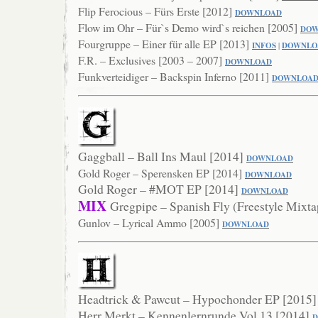
Flip Ferocious – Fürs Erste [2012]
DO
WNLOAD
Flow im Ohr – Für`s Demo wird`s reichen [2005]
DOW
Fourgruppe – Einer für alle EP [2013]
INFOS
|
DOWNLO
F.R. – Exclusives [2003 – 2007]
DOWNLOAD
Funkverteidiger – Backspin Inferno [2011]
DOWNLO
A
Gaggball – Ball Ins Maul [2014]
DOWNLOAD
Gold Roger – Sperensken EP [2014]
DOWNLOA
D
Gold Roger – #MOT EP [2014]
DOWNLOAD
MIX
Gregpipe – Spanish Fly (Freestyle Mixt
Gunlov – Lyrical Ammo [2005]
DOWNLOAD
Headtrick & Pawcut – Hypochonder EP [2015
Herr Merkt – Kennenlernrunde Vol.13 [2014]