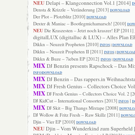
NEU
Delapi – Klangconnection Vol.1 [2014]
D
Densta & Krizzle – Veränderung [2013]
DOWN
LOAD
Der Plot – Plotzblitz [2010]
DOWNLOAD
Dexter & Maniac – Bootlegmichamarsch! [2010]
DO
W
NEU
Die Kraszesten – Jetzt noch kraszer! EP [2011]
digitalLUX (digitalluc & LUX) – Alles Plan E
Dikkn – Neuzeit Propheten [2010]
INFOS
|
DOWNLOAD
Dikkn – Neuzeit Propheten II [2011]
INFOS
|
DOWNLOA
Dikkn & Buze – 7ieben EP [2012]
INFOS
|
DOWNLOAD
MIX
DJ Benzin presents Rapschock – Das Mi
INFO
|
DOWN
LOAD
MIX
DJ Benzin – Das rappers.in Weihnachtst
MIX
DJ Fresh Genius – Collectors Choice Vol
MIX
DJ Fresh Genius – Collectors Choice Vol. 2 [
DJ KidCut – International Consorters [2013]
|
INFOS
D
MIX
DJ Skit – Big Thangs Mixtape [2008]
DOWNLO
DJ Wollow & Fritz Fresh – Raw Skillz [2011]
DOWNL
Djin – Vier EP [2010]
DOWNLOAD
NEU
Djin – Vom Wunderkind zum Superheld 