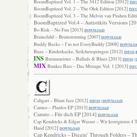
BoomBaptized Vol. 1 – The 3412 Edition [2012]
INF
BoomBaptized Vol. 2 – The Olek Edition [2012]
INF
BoomBaptized Vol. 3 – The Melvin van Pushen Editi
BoomBaptized Vol.4 – Autistikits Versions [2
Bo Risk – No Fun [2013]
DOWNLOA
D
Brainchild – Brainstorming [2007]
DOWNLOAD
Buddy Becks – I’m not EveryBuddy [2008]
DOWNLO
Buze – Kinderkacke, Seilchenspringen [2012]
INFOS
|
INS
Brennmeister – Ballads & Blues [2013]
INFOS
|
MIX
Bunker Bars – Das Mixtape Vol. 1 [2013]
IN
F
Caligari – Blunt Jazz [2012]
INFOS
|
DOWNLOAD
Cameo – Planlos EP [2013]
DOWNLO
AD
Canuto – Für dich EP [2014]
DOWNL
OAD
Cap Kendricks & Edgar Wasser – Wir korrigieren 4 T
]
Hand [2012
DOWNLOAD
Cap Kendricks – Diggin’ Through Folders – T