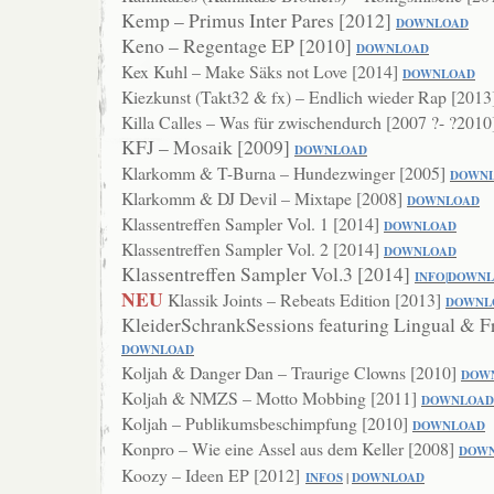
Kemp – Primus Inter Pares [2012]
DOWNLOAD
Keno – Regentage EP [2010]
DOWNLOAD
Kex Kuhl – Make Säks not Love [2014]
DOWNLOAD
Kiezkunst (Takt32 & fx) – Endlich wieder Rap [201
Killa Calles – Was für zwischendurch [2007 ?- ?201
KFJ – Mosaik [2009]
DOWNLOAD
Klarkomm & T-Burna – Hundezwinger [2005]
DOWN
Klarkomm & DJ Devil – Mixtape [2008]
DOWNLO
AD
Klassentreffen Sampler Vol. 1 [2014]
DOWNLOAD
Klassentreffen Sampler Vol. 2 [2014]
DOWNLOAD
Klassentreffen Sampler Vol.3 [2014]
INFO
|
DOWNL
NEU
Klassik Joints – Rebeats Edition [2013]
DOWNL
KleiderSchrankSessions featuring Lingual & F
DOWN
LOAD
Koljah & Danger Dan – Traurige Clowns [2010]
DOW
Koljah & NMZS – Motto Mobbing [2011]
DOWNLOAD
Koljah – Publikumsbeschimpfung [2010]
DOWNL
OAD
Konpro – Wie eine Assel aus dem Keller [2008]
DOW
Koozy – Ideen EP [2012]
INFOS
|
DOWNLO
AD