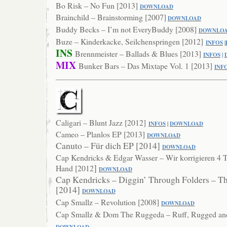
Bo Risk – No Fun [2013]
DOWNLOA
D
Brainchild – Brainstorming [2007]
DOWNLOAD
Buddy Becks – I’m not EveryBuddy [2008]
DOWNLO
Buze – Kinderkacke, Seilchenspringen [2012]
INFOS
|
INS
Brennmeister – Ballads & Blues [2013]
INFOS
|
MIX
Bunker Bars – Das Mixtape Vol. 1 [2013]
IN
F
Caligari – Blunt Jazz [2012]
INFOS
|
DOWNLOAD
Cameo – Planlos EP [2013]
DOWNLO
AD
Canuto – Für dich EP [2014]
DOWNL
OAD
Cap Kendricks & Edgar Wasser – Wir korrigieren 4 T
]
Hand [2012
DOWNLOAD
Cap Kendricks – Diggin’ Through Folders – T
[2014]
DOWN
LOAD
Cap Smallz – Revolution [2008]
DO
WNLOAD
Cap Smallz & Dom The Ruggeda – Ruff, Rugged and