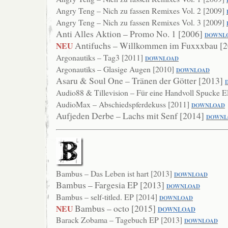
Angry Teng – Nich zu fassen Remixes Vol. 2 [2009]
Angry Teng – Nich zu fassen Remixes Vol. 3 [2009]
Anti Alles Aktion – Promo No. 1 [2006]
DOWNL
Antifuchs – Willkommen im Fuxxxbau [
NEU
Argonautiks – Tag3 [2011]
DOWN
LOAD
Argonautiks – Glasige Augen [2010]
DOWNLOAD
Asaru & Soul One – Tränen der Götter [2013]
Audio88 & Tillevision – Für eine Handvoll Spucke 
AudioMax – Abschiedspferdekuss [2011]
DOWNLOAD
Aufjeden Derbe – Lachs mit Senf [2014]
DO
WNL
Bambus – Das Leben ist hart [2013]
DOWNLO
AD
Bambus – Fargesia EP [2013]
DOWNLOAD
Bambus – self-titled. EP [2014]
DOWN
LOAD
Bambus – octo [2015]
NEU
DOWNLOAD
Barack Zobama – Tagebuch EP [2013]
DOWNLOAD