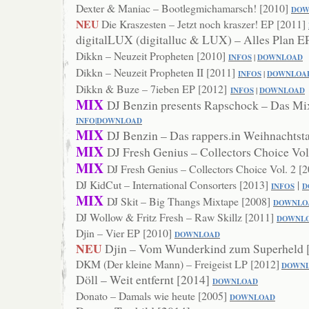
Dexter & Maniac – Bootlegmichamarsch! [2010]
DO
W
NEU
Die Kraszesten – Jetzt noch kraszer! EP [2011]
digitalLUX (digitalluc & LUX) – Alles Plan E
Dikkn – Neuzeit Propheten [2010]
INFOS
|
DOWNLOAD
Dikkn – Neuzeit Propheten II [2011]
INFOS
|
DOWNLOA
Dikkn & Buze – 7ieben EP [2012]
INFOS
|
DOWNLOAD
MIX
DJ Benzin presents Rapschock – Das Mi
INFO
|
DOWN
LOAD
MIX
DJ Benzin – Das rappers.in Weihnachtst
MIX
DJ Fresh Genius – Collectors Choice Vol
MIX
DJ Fresh Genius – Collectors Choice Vol. 2 [
DJ KidCut – International Consorters [2013]
|
INFOS
D
MIX
DJ Skit – Big Thangs Mixtape [2008]
DOWNLO
DJ Wollow & Fritz Fresh – Raw Skillz [2011]
DOWNL
Djin – Vier EP [2010]
DOWNLOAD
NEU
Djin – Vom Wunderkind zum Superheld 
DKM (Der kleine Mann) – Freigeist LP [2012]
DOWN
Döll – Weit entfernt [2014]
DOW
NLOAD
Donato – Damals wie heute [2005]
DOWNLOAD