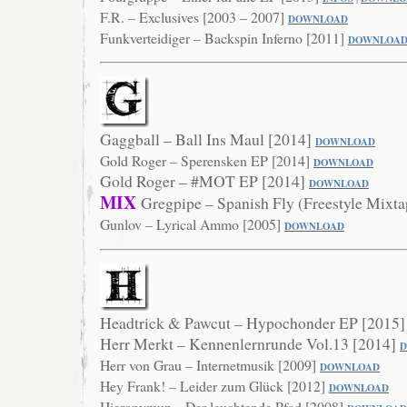
F.R. – Exclusives [2003 – 2007]
DOWNLOAD
Funkverteidiger – Backspin Inferno [2011]
DOWNLO
A
Gaggball – Ball Ins Maul [2014]
DOWNLOAD
Gold Roger – Sperensken EP [2014]
DOWNLOA
D
Gold Roger – #MOT EP [2014]
DOWNLOAD
MIX
Gregpipe – Spanish Fly (Freestyle Mixt
Gunlov – Lyrical Ammo [2005]
DOWNLOAD
Headtrick & Pawcut – Hypochonder EP [2015
Herr Merkt – Kennenlernrunde Vol.13 [2014]
Herr von Grau – Internetmusik [2009]
DOWNLOAD
Hey Frank! – Leider zum Glück [2012]
DOWNLOAD
Hieronymuz – Der leuchtende Pfad [2008]