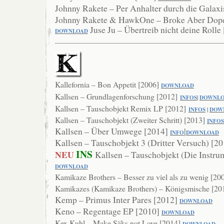
Johnny Rakete – Per Anhalter durch die Galax
Johnny Rakete & HawkOne – Broke Aber Dop
Juse Ju – Übertreib nicht deine Rolle
DOWNL
OAD
Kallefornia – Bon Appetit [2006]
DOWNLOAD
Kallsen – Grundlagenforschung [2012]
INFOS
|
DOWNL
Kallsen – Tauschobjekt Remix LP [2012]
INFOS
|
DOW
Kallsen – Tauschobjekt (Zweiter Schritt) [2013]
INFOS
Kallsen – Über Umwege [2014]
|
INFO
DOWNLOAD
Kallsen – Tauschobjekt 3 (Dritter Versuch) [2
INS
NEU
Kallsen – Tauschobjekt (Die Instru
DOWNLOAD
Kamikaze Brothers – Besser zu viel als zu wenig [20
Kamikazes (Kamikaze Brothers) – Königsmische [20
Kemp – Primus Inter Pares [2012]
DOWNLOAD
Keno – Regentage EP [2010]
DOWNLOAD
Kex Kuhl – Make Säks not Love [2014]