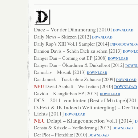
Daez – Vor der Dämmerung [2010]
DOWN
LOAD
Daily News – Skizzen [2012]
DOWNLOAD
Daily Rap’s XIII Vol.1 Sampler [2014]
INFOS
|
DOWNLO
Damion Davis – Schön Dich zu sehen [2013]
DOWNL
Danger Dan – Coming out EP [2008]
DOW
NLOAD
Danger Dan – Ölsardinen & Dinkelbrot [2012]
DOWN
Danoslav – Mosaik [2013]
DOWNLOAD
Das Jannek – Track ohne Zuhause [2009]
DOWNLOAD
NEU
David Asphalt – Welt retten [2010]
DOWNLOAD
Davido – Klangfarben EP [2013]
DOWNLOAD
DCS – 2011..von hinten (Best of Mixtape)[20
D-Fekt & JK Indeed (Weltuntergäng) – Der Tu
Lichts [2011]
DOWNLOAD
NEU
Delapi – Klangconnection Vol.1 [2014]
D
Densta & Krizzle – Veränderung [2013]
DOWN
LOAD
Der Plot – Plotzblitz [2010]
DOWNLOAD