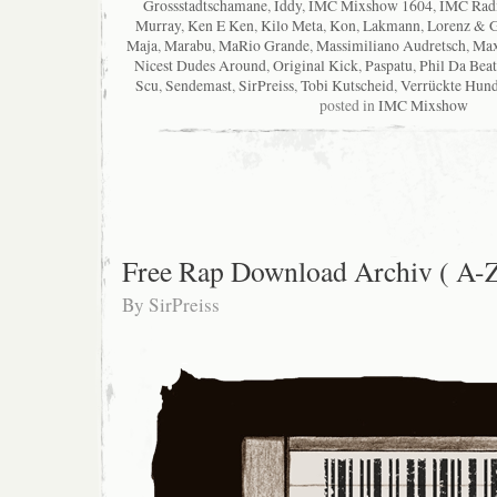
Grossstadtschamane
,
Iddy
,
IMC Mixshow 1604
,
IMC Rad
Murray
,
Ken E Ken
,
Kilo Meta
,
Kon
,
Lakmann
,
Lorenz & G
Maja
,
Marabu
,
MaRio Grande
,
Massimiliano Audretsch
,
Max
Nicest Dudes Around
,
Original Kick
,
Paspatu
,
Phil Da Beat
Scu
,
Sendemast
,
SirPreiss
,
Tobi Kutscheid
,
Verrückte Hun
posted in
IMC Mixshow
Free Rap Download Archiv ( A-Z
By
SirPreiss