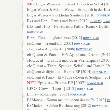
NEU
Edgar Wasser – Freetrack Collection Vol. 4 [2
Edgar Wasser & Miami Weisz – Es rappelt in der Kis
Edgar Wasser – Stockholm Syndrom [2010]
DOWNL
O
Eks und Hop – Petrus und Pathe [2012]
REVIEW
|
DOW
Eks und Hop – Petrus und Pathe (Remix Editio
DOWNLOAD
Einz + Einz – …gleich zwei [2012]
DOWNL
OAD
eloQuent – TraumHaft [2007]
DOWNLOAD
eloQuent – Augenlieder [2008]
DOWN
LOAD
eloQuent & Pano – EP: Äpfel und Dirnen [201
eloQuent – Das Ich und dein Verhängnis [201
eloQuent – Tinte, Spucke, Schall und Rauch [
eloQuent & digitalluc – Remix EP [2014]
DOWNLOAD
eloQuent & Pano – EP² Tape (Rosen & Senfgas) [20
NEU
Epi.kur – Prisma EP [2007]
DOWNLOAD
EPOS Crew – Tape1 [2012]
DOWNLOAD
Emfiz – Rollenspiel [2006]
DOWNL
OAD
ÉSMaticx – Komm mal mit, denn das ist És [2013]
I
ÉSMaticx – Schöne Be-share-ung [2012]
DOWNLOAD