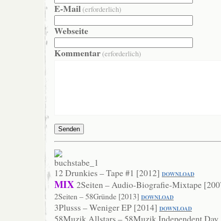
E-Mail
(erforderlich)
Webseite
Kommentar
(erforderlich)
Senden
12 Drunkies – Tape #1 [2012]
DOWNLOAD
MIX
2Seiten – Audio-Biografie-Mixtape [20
2Seiten – 58Gründe [2013]
DOWNLO
AD
3Plusss – Weniger EP [2014]
DOWN
LOAD
58Muzik Allstars – 58Muzik Independent Day