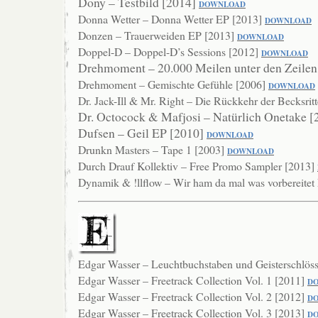
Dony – Testbild [2014]
DOWNLOAD
Donna Wetter – Donna Wetter EP [2013]
DOWNLOAD
Donzen – Trauerweiden EP [2013]
DOWNLOAD
Doppel-D – Doppel-D’s Sessions [2012]
DOWNLOAD
Drehmoment – 20.000 Meilen unter den Zeilen
Drehmoment – Gemischte Gefühle [2006]
DO
WNLOAD
Dr. Jack-Ill & Mr. Right – Die Rückkehr der Becksrit
Dr. Octocock & Mafjosi – Natürlich Onetake 
Dufsen – Geil EP [2010]
DOWNLOAD
Drunkn Masters – Tape 1 [2003]
DOWNLOAD
Durch Drauf Kollektiv – Free Promo Sampler [2013]
Dynamik & !llflow – Wir ham da mal was vorbereite
Edgar Wasser – Leuchtbuchstaben und Geisterschlös
Edgar Wasser – Freetrack Collection Vol. 1 [2011]
D
Edgar Wasser – Freetrack Collection Vol. 2 [2012]
D
Edgar Wasser – Freetrack Collection Vol. 3 [2013]
D