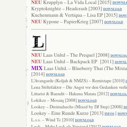
NEU
Krupplyn – La Vida Local [2015]
DOWNL
Kryptoknightz – Headcrash [2003]
DOWNLOAD
Kuchenmann & Vertiqua – Lisa EP [2015]
DOW
NEU
Kypone – PapierKrieg [2007]
DOWNLOAD
NEU
Laas Unltd – The Prequel [2008]
DOWNLOA
NEU
Laas Unltd – Backpack EP [2011]
DOWNL
MIX
Laas Unltd. – Blueberry Thai (The Mixta
[2014]
DOWNLOAD
L’Avangarde (Koljah & NMZS) – Remixtape [2010]
Lena Stöhrfaktor – Die Angst vor den Gedanken verl
Littarist & Baendit – Hakuna Matata [2012]
DOW
NLOA
Lokikzz – Mosaiq [2008]
DOWNLOAD
Lookey – Dreimalsechs (Mixed by DJ Step) [2008]
D
Lookey – Eine Runde Kurze [2013]
|
INFOS
DOWN
L.s.s. – Wind Tc [2010]
DOWNLO
AD
Luck – Mehr Luck als Verstand [2012]