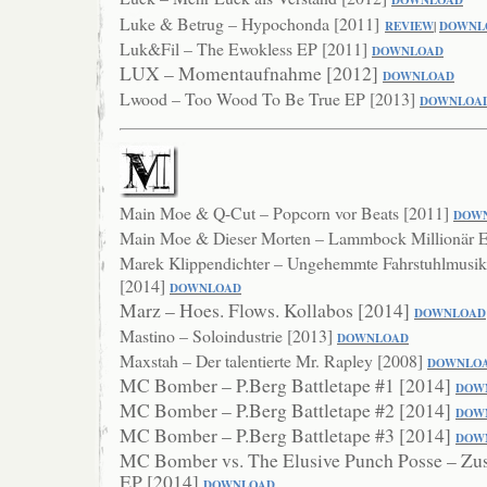
DOWNLOAD
Luke & Betrug – Hypochonda [2011]
REVIEW
|
DOWNL
Luk&Fil – The Ewokless EP [2011]
DOWNLOAD
LUX – Momentaufnahme [2012]
DOWNL
OAD
Lwood – Too Wood To Be True EP [2013]
DOWNLOA
Main Moe & Q-Cut – Popcorn vor Beats [2011]
DOW
Main Moe & Dieser Morten – Lammbock Millionär 
Marek Klippendichter – Ungehemmte Fahrstuhlmusik 
[2014]
DOW
NLOAD
Marz – Hoes. Flows. Kollabos [2014]
DOWNLOAD
Mastino – Soloindustrie [2013]
DOWNLOAD
Maxstah – Der talentierte Mr. Rapley [2008]
DOWNLO
MC Bomber – P.Berg Battletape #1 [2014]
DOW
MC Bomber – P.Berg Battletape #2 [2014]
DOW
MC Bomber – P.Berg Battletape #3 [2014]
DOW
MC Bomber vs. The Elusive Punch Posse – Zu
EP [2014]
DOWNLOAD