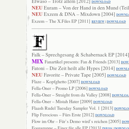
Etwaso – Trotz allem [2012]
D
OWNLOAD
NEU
Euram – Von der Hand in den Mund (Teil
NEU
Exzem & DNA – Mixdown [2004]
DOWNL
Exzem – The X.Files EP [2011]
REVIEW
|
DOWNLOAD
Falk – Sprechgesang & Schabernack EP [2014
MIX
Fanartikel presents: Fan & Friends [2013]
DOW
Fatoni – Die Zeit heilt alle Hypes [2014]
DOWNL
NEU
Favorite – Private Tape [2005]
DOWNLOAD
Flaze – Kopfghetto [2007]
DOW
NLOAD
Fella-Oner – Promo LP [2006]
DOWNLOAD
Fella-Oner – Straight from da Valley [2008]
DOWNLOA
Fella-Oner – Mistah Hater [2009]
DOWNLOAD
Flaash Rudel Tuesday Sampler Vol. 1 [2013]
DOWN
LO
Flip Ferocious – Fürs Erste [2012]
DO
WNLOAD
Flow im Ohr – Für`s Demo wird`s reichen [2005]
DOW
Fourgruppe – Einer für alle EP [2013]
INFOS
|
DOWNLO