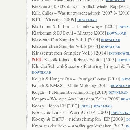
DOWNLOAD
Kiezkunst (Takt32 & fx) – Endlich wieder Rap [201
Killa Calles – Was für zwischendurch [2007 ?- ?201
KFJ – Mosaik [2009]
DOWNLOAD
Klarkomm & T-Burna – Hundezwinger [2005]
DOWN
Klarkomm & DJ Devil – Mixtape [2008]
DOWNLO
AD
Klassentreffen Sampler Vol. 1 [2014]
DOWNLOAD
Klassentreffen Sampler Vol. 2 [2014]
DOWNLOAD
Klassentreffen Sampler Vol.3 [2014]
INFO
|
DOWNL
NEU
Klassik Joints – Rebeats Edition [2013]
DOWNL
KleiderSchrankSessions featuring Lingual & F
DOWN
LOAD
Koljah & Danger Dan – Traurige Clowns [2010]
DOW
Koljah & NMZS – Motto Mobbing [2011]
DOWNLOAD
Koljah – Publikumsbeschimpfung [2010]
DOWNL
OAD
Konpro – Wie eine Assel aus dem Keller [2008]
DOW
Koozy – Ideen EP [2012]
INFOS
|
DOWNLO
AD
Koozy & DuFF – WarmUp EP [2007]
DO
WNLOA
Koozy & DuFF – nichtschimpfen! EP [2009]
D
Kram aus der Ecke – Abstürziges Verhalten [2012]
D