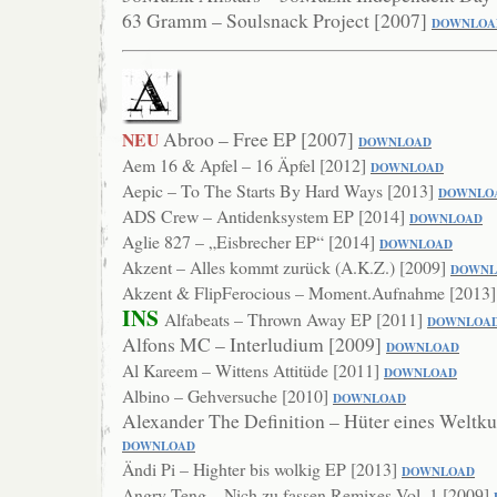
63 Gramm – Soulsnack Project [2007]
DOWNLOA
Abroo – Free EP [2007]
NEU
DOWNLOAD
Aem 16 & Apfel – 16 Äpfel [2012]
DOWNLOAD
Aepic – To The Starts By Hard Ways [2013]
DOWN
LO
ADS Crew – Antidenksystem EP [2014]
DOWNLOAD
Aglie 827 – „Eisbrecher EP“ [2014]
DOWNLO
AD
Akzent – Alles kommt zurück (A.K.Z.) [2009]
DOWNL
Akzent & FlipFerocious – Moment.Aufnahme [2013
INS
Alfabeats – Thrown Away EP [2011]
DOWNLOA
Alfons MC – Interludium [2009]
DO
WNLOAD
Al Kareem – Wittens Attitüde [2011]
DOWNL
OAD
Albino – Gehversuche [2010]
DOWNLOAD
Alexander The Definition – Hüter eines Weltku
DOWNLOAD
Ändi Pi – Highter bis wolkig EP [2013]
DOWNLO
AD
Angry Teng – Nich zu fassen Remixes Vol. 1 [2009]