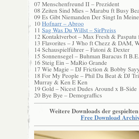
07 Menschenfreund II – Prezident
08 Zeiten Sind Mies – Marabu ft Busy Be
09 Es Gibt Niemanden Der Singt In Mein
10
Hofnarr – Abroo
11
Sag Was Du Willst – SirPreiss
12 Kontaktverbot – Max Fresh & Paspatu 
13 Flavorites – J Who ft Chezz & DAM, W
14 Schauspielführer – Fatoni & Dexter
15 Sonnensegel – Buhman Baracus ft B.E
16 Steig Ein – MaRio Grande
17 Wie Magie – DJ Friction & Bobby Say
18 For My People – Phil Da Beat & DJ Tri
Murray & Ken E Ken
19 Gold – Nicest Dudes Around x B-Side
20 Bye Bye – Demograffics
Weitere Downloads der gespielten
Free Download Archi