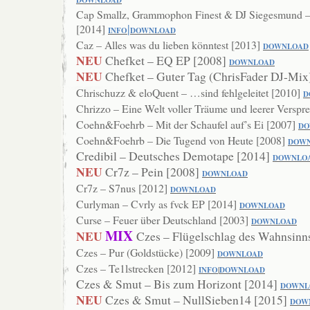
DOWNLOAD
Cap Smallz, Grammophon Finest & DJ Siegesmund –
|
[2014]
INF
O
DOW
NLOAD
Caz – Alles was du lieben könntest [2013]
DOWNLOAD
NEU
Chefket – EQ EP [2008]
DOWNLOAD
NEU
Chefket – Guter Tag (ChrisFader DJ-Mix
Chrischuzz & eloQuent – …sind fehlgeleitet [2010]
D
Chrizzo – Eine Welt voller Träume und leerer Versp
Coehn&Foehrb – Mit der Schaufel auf’s Ei [2007]
DO
Coehn&Foehrb – Die Tugend von Heute [2008]
DOW
Credibil – Deutsches Demotape [2014]
DOWNLO
NEU
Cr7z – Pein [2008]
DOWNLOAD
Cr7z – S7nus [2012]
DOWNLOAD
Curlyman – Cvrly as fvck EP [2014]
DOWNLOAD
Curse – Feuer über Deutschland [2003]
DO
WNLOAD
MIX
NEU
Czes – Flügelschlag des Wahnsinn
Czes – Pur (Goldstücke) [2009]
DOWNLO
AD
Czes – Te1lstrecken [2012]
INFO
|
DOWNLOA
D
Czes & Smut – Bis zum Horizont [2014]
DOWNL
NEU
Czes & Smut – NullSieben14 [2015]
DOW