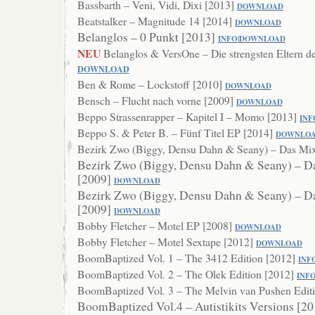
Bassbarth – Veni, Vidi, Dixi [2013]
DO
WNLOAD
Beatstalker – Magnitude 14 [2014]
DOWNLOA
D
Belanglos – 0 Punkt [2013]
INFO
|
DOWNLOAD
NEU
Belanglos & VersOne – Die strengsten Eltern d
DOWNLOAD
Ben & Rome – Lockstoff [2010]
DOWNLOAD
Bensch – Flucht nach vorne [2009]
DOWNL
OAD
Beppo Strassenrapper – Kapitel I – Momo [2013]
INF
Beppo S. & Peter B. – Fünf Titel EP [2014]
DOWNL
O
Bezirk Zwo (Biggy, Densu Dahn & Seany) – Das Mi
Bezirk Zwo (Biggy, Densu Dahn & Seany) – D
[2009]
DOWNLOAD
Bezirk Zwo (Biggy, Densu Dahn & Seany) – D
[2009]
DOWNLOAD
Bobby Fletcher – Motel EP [2008]
DOWNL
OAD
Bobby Fletcher – Motel Sextape [2012]
DOWNLOAD
BoomBaptized Vol. 1 – The 3412 Edition [2012]
INF
BoomBaptized Vol. 2 – The Olek Edition [2012]
INF
BoomBaptized Vol. 3 – The Melvin van Pushen Editi
BoomBaptized Vol.4 – Autistikits Versions [2