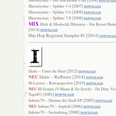
DOWNLO
AD
Hieronymuz – Splitter 1-4 [2007]
DOWNL
OAD
Hieronymuz – Splitter 5-6 [2008]
DOWN
LOAD
Hieronymuz – Splitter 7-8 [2008]
DOWN
LOAD
MIX
Hiob & Morlockk Dilemma – Ein Kessel Bunte
[2014]
DOWNLOAD
Hip-Hop Regional Sampler #1 [2014]
DOWNLOA
Idatic – Unter die Haut [2012]
DOWNLOAD
NEU
Idatic – Ruffnexx [2014]
DOWNLOAD
Ill-Luzion – Retropspective [2010]
DOWNLOAD
NEU
Ill-Scripts (V-Mann & Sir Serch) – Da Dirty Vis
Tape#3) [2001]
DOWNLOAD
Inferno79 – Stimme der Stadt EP [2005]
DOWN
LOAD
NEU
Inferno79 – Asphalt [2006]
DOWNLOAD
Inferno79 – Seelenkrieg [2008]
DOWNL
OAD