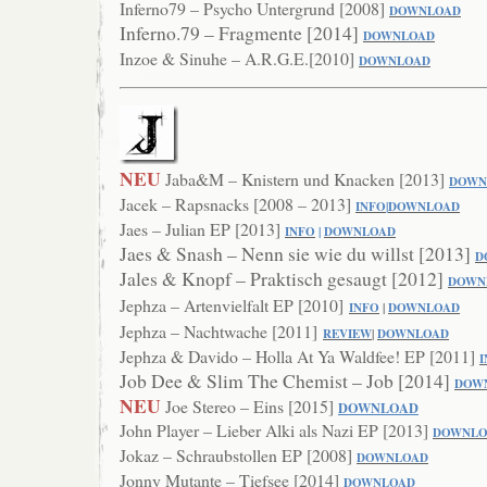
Inferno79 – Psycho Untergrund [2008]
DOWNLOAD
Inferno.79 – Fragmente [2014]
DOWNLOAD
Inzoe & Sinuhe – A.R.G.E.[2010]
DOWNLOAD
NEU
Jaba&M – Knistern und Knacken [2013]
DOWN
Jacek – Rapsnacks [2008 – 2013]
INFO
|
DOWNLOAD
Jaes – Julian EP [2013]
INFO
|
DOWNLOAD
Jaes & Snash – Nenn sie wie du willst [2013]
D
Jales & Knopf – Praktisch gesaugt [2012]
DOWN
Jephza – Artenvielfalt EP [2010]
INFO
|
DOWNLOAD
Jephza – Nachtwache [2011]
RE
VIEW
|
DOWNLOAD
Jephza & Davido – Holla At Ya Waldfee! EP [2011]
I
Job Dee & Slim The Chemist – Job [2014]
DOW
NEU
Joe Stereo – Eins [2015]
DOWNLOAD
John Player – Lieber Alki als Nazi EP [2013]
DOWNLO
Jokaz – Schraubstollen EP [2008]
DOWNLOAD
Jonny Mutante – Tiefsee [2014]
DOWNLOAD