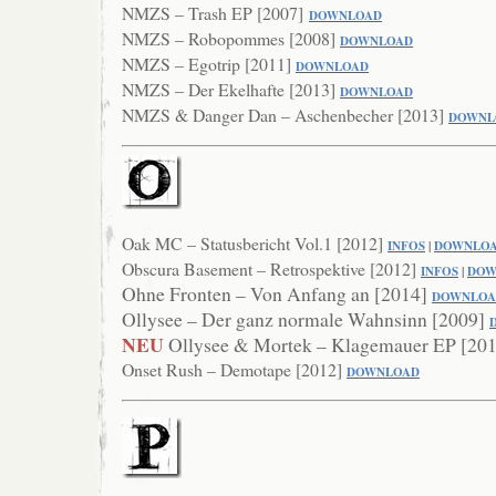
NMZS – Trash EP [2007]
DOWNLOAD
NMZS – Robopommes [2008]
DOWNLOAD
NMZS – Egotrip [2011]
DOWNLOAD
NMZS – Der Ekelhafte [2013]
DOWNLOAD
NMZS & Danger Dan – Aschenbecher [2013]
DOWNL
Oak MC – Statusbericht Vol.1 [2012]
INFOS
|
DOWNLO
Obscura Basement – Retrospektive [2012]
INFOS
|
DOW
Ohne Fronten – Von Anfang an [2014]
DOWN
LO
Ollysee – Der ganz normale Wahnsinn [2009]
NEU
Ollysee & Mortek – Klagemauer EP [20
Onset Rush – Demotape [2012]
DOWNLOAD