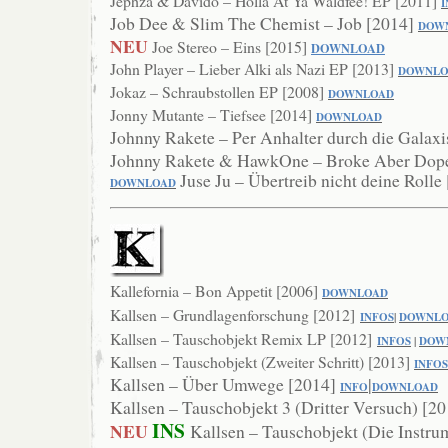
Jephza & Davido – Holla At Ya Waldfee! EP [2011]
I
Job Dee & Slim The Chemist – Job [2014]
DOW
NEU
Joe Stereo – Eins [2015]
DOWNLOAD
John Player – Lieber Alki als Nazi EP [2013]
DOWNLO
Jokaz – Schraubstollen EP [2008]
DOWNLOAD
Jonny Mutante – Tiefsee [2014]
DOWNLOAD
Johnny Rakete – Per Anhalter durch die Galax
Johnny Rakete & HawkOne – Broke Aber Dop
Juse Ju – Übertreib nicht deine Rolle
DOWNL
OAD
Kallefornia – Bon Appetit [2006]
DOWNLOAD
Kallsen – Grundlagenforschung [2012]
INFOS
|
DOWNL
Kallsen – Tauschobjekt Remix LP [2012]
INFOS
|
DOW
Kallsen – Tauschobjekt (Zweiter Schritt) [2013]
INFOS
Kallsen – Über Umwege [2014]
|
INFO
DOWNLOAD
Kallsen – Tauschobjekt 3 (Dritter Versuch) [2
INS
NEU
Kallsen – Tauschobjekt (Die Instru