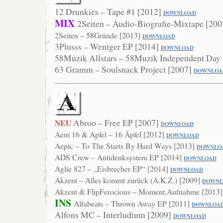
12 Drunkies – Tape #1 [2012]
DOWNLOAD
MIX
2Seiten – Audio-Biografie-Mixtape [20
2Seiten – 58Gründe [2013]
DOWNLO
AD
3Plusss – Weniger EP [2014]
DOWN
LOAD
58Muzik Allstars – 58Muzik Independent Day
63 Gramm – Soulsnack Project [2007]
DOWNLOA
Abroo – Free EP [2007]
NEU
DOWNLOAD
Aem 16 & Apfel – 16 Äpfel [2012]
DOWNLOAD
Aepic – To The Starts By Hard Ways [2013]
DOWN
LO
ADS Crew – Antidenksystem EP [2014]
DOWNLOAD
Aglie 827 – „Eisbrecher EP“ [2014]
DOWNLO
AD
Akzent – Alles kommt zurück (A.K.Z.) [2009]
DOWNL
Akzent & FlipFerocious – Moment.Aufnahme [2013
INS
Alfabeats – Thrown Away EP [2011]
DOWNLOA
Alfons MC – Interludium [2009]
DO
WNLOAD