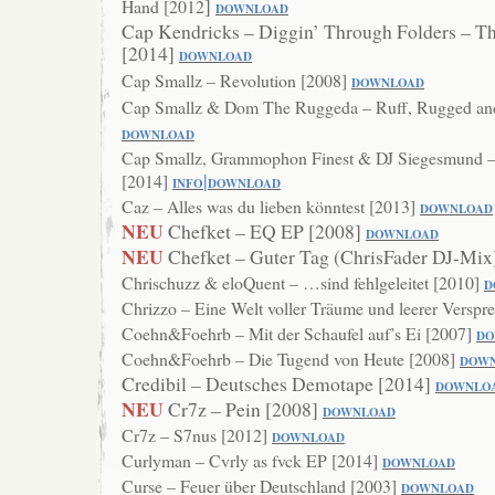
]
Hand [2012
DOWNLOAD
Cap Kendricks – Diggin’ Through Folders – T
[2014]
DOWN
LOAD
Cap Smallz – Revolution [2008]
DO
WNLOAD
Cap Smallz & Dom The Ruggeda – Ruff, Rugged and
DOWNLOAD
Cap Smallz, Grammophon Finest & DJ Siegesmund –
|
[2014]
INF
O
DOW
NLOAD
Caz – Alles was du lieben könntest [2013]
DOWNLOAD
NEU
Chefket – EQ EP [2008]
DOWNLOAD
NEU
Chefket – Guter Tag (ChrisFader DJ-Mix
Chrischuzz & eloQuent – …sind fehlgeleitet [2010]
D
Chrizzo – Eine Welt voller Träume und leerer Versp
Coehn&Foehrb – Mit der Schaufel auf’s Ei [2007]
DO
Coehn&Foehrb – Die Tugend von Heute [2008]
DOW
Credibil – Deutsches Demotape [2014]
DOWNLO
NEU
Cr7z – Pein [2008]
DOWNLOAD
Cr7z – S7nus [2012]
DOWNLOAD
Curlyman – Cvrly as fvck EP [2014]
DOWNLOAD
Curse – Feuer über Deutschland [2003]
DO
WNLOAD