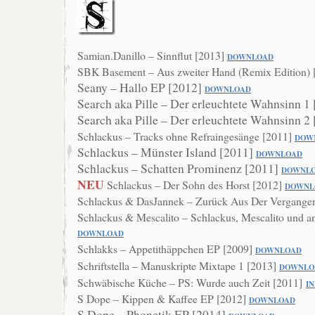
Samian.Danillo – Sinnflut [2013]
DOWNLOAD
SBK Basement – Aus zweiter Hand (Remix Edition)
Seany – Hallo EP [2012]
DOWNLOAD
Search aka Pille – Der erleuchtete Wahnsinn 1
Search aka Pille – Der erleuchtete Wahnsinn 2
Schlackus – Tracks ohne Refraingesänge [2011]
DOW
Schlackus – Münster Island [2011]
DOWNL
OAD
Schlackus – Schatten Prominenz [2011]
DOWNL
NEU
Schlackus – Der Sohn des Horst [2012]
DOWNL
Schlackus & DasJannek – Zurück Aus Der Vergangen
Schlackus & Mescalito – Schlackus, Mescalito und 
DOWNLOAD
Schlakks – Appetithäppchen EP [2009]
DOWNLOAD
Schriftstella – Manuskripte Mixtape 1 [2013]
DOWNLO
Schwäbische Küche – PS: Wurde auch Zeit [2011]
I
S Dope – Kippen & Kaffee EP [2012]
DOWN
LOAD
S Dope – Phonetik EP [2014]