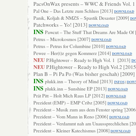
PacsOnWax presents – WWC & Friends Vol. 1
Pal One – Das Letzte zum Schluss [2013]
DOWNLOAD
Panik, Koljah & NMZS – Spastik Desaster [2009]
DO
Patchworks – Yo! [2013]
DOWNLOAD
INS
Pawcut – The Stuff That Dreams Are Made Of 
Petrus – Microkosmos [2007]
DOWNLOAD
Petrus – Petrus for Columbine [2010]
DOWNLOAD
Pewee – Her(t)z gegen Kommerz [2014]
DOWNLOAD
NEU
P.Hightower – Ready to High Vol. 1 [2013]
D
NEU
P.Hightower – Ready to High Vol.2 [201
Plan B – Pi Pa Po (Was bisher geschah) [2009]
INS
plukk.inn – Theory of Mind [2013]
INFOS
|
DOW
INS
plukk.inn – Sunshine EP [2013]
DOWNL
OAD
Prät Pitt – Holt Mich Raus LP [2012]
DOWNLOAD
Prezident (EMP) – EMP Cribz [2005]
DOWNLOAD
Prezident – Musik zum aus dem Fenster spring´[2006
Prezident – Vom Mann in Reno [2006]
DOW
NLOAD
Prezident – Verdammt nah am Unaussprechlichen [2
Prezident – Kleiner Katechismus [2008]
DOWNLOAD