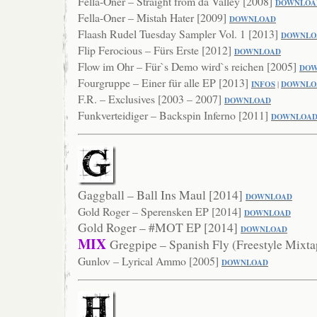
Fella-Oner – Straight from da Valley [2008]
DOWNLOA
Fella-Oner – Mistah Hater [2009]
DOWNLOAD
Flaash Rudel Tuesday Sampler Vol. 1 [2013]
DOWN
LO
Flip Ferocious – Fürs Erste [2012]
DO
WNLOAD
Flow im Ohr – Für`s Demo wird`s reichen [2005]
DOW
Fourgruppe – Einer für alle EP [2013]
INFOS
|
DOWNLO
F.R. – Exclusives [2003 – 2007]
DOWNLOAD
Funkverteidiger – Backspin Inferno [2011]
DOWNLO
A
Gaggball – Ball Ins Maul [2014]
DOWNLOAD
Gold Roger – Sperensken EP [2014]
DOWNLOA
D
Gold Roger – #MOT EP [2014]
DOWNLOAD
MIX
Gregpipe – Spanish Fly (Freestyle Mixt
Gunlov – Lyrical Ammo [2005]
DOWNLOAD