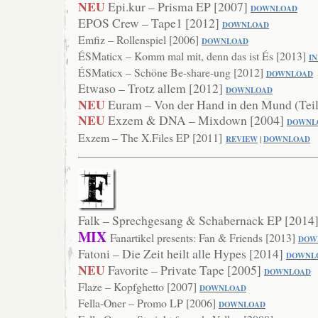
NEU
Epi.kur – Prisma EP [2007]
DOWNLOAD
EPOS Crew – Tape1 [2012]
DOWNLOAD
Emfiz – Rollenspiel [2006]
DOWNL
OAD
ÉSMaticx – Komm mal mit, denn das ist És [2013]
I
ÉSMaticx – Schöne Be-share-ung [2012]
DOWNLOAD
Etwaso – Trotz allem [2012]
D
OWNLOAD
NEU
Euram – Von der Hand in den Mund (Teil
NEU
Exzem & DNA – Mixdown [2004]
DOWNL
Exzem – The X.Files EP [2011]
REVIEW
|
DOWNLOAD
Falk – Sprechgesang & Schabernack EP [2014
MIX
Fanartikel presents: Fan & Friends [2013]
DOW
Fatoni – Die Zeit heilt alle Hypes [2014]
DOWNL
NEU
Favorite – Private Tape [2005]
DOWNLOAD
Flaze – Kopfghetto [2007]
DOW
NLOAD
Fella-Oner – Promo LP [2006]
DOWNLOAD