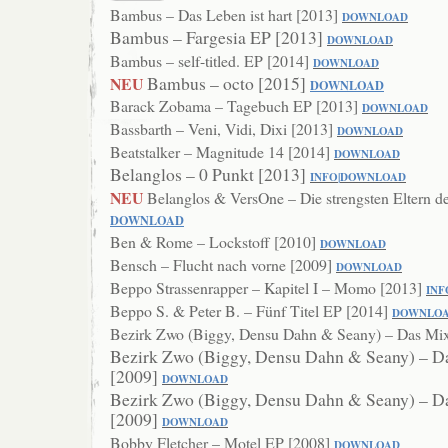
Bambus – Das Leben ist hart [2013]
DOWNLO
AD
Bambus – Fargesia EP [2013]
DOWNLOAD
Bambus – self-titled. EP [2014]
DOWN
LOAD
Bambus – octo [2015]
NEU
DOWNLOAD
Barack Zobama – Tagebuch EP [2013]
DOWNLOAD
Bassbarth – Veni, Vidi, Dixi [2013]
DO
WNLOAD
Beatstalker – Magnitude 14 [2014]
DOWNLOA
D
Belanglos – 0 Punkt [2013]
INFO
|
DOWNLOAD
NEU
Belanglos & VersOne – Die strengsten Eltern d
DOWNLOAD
Ben & Rome – Lockstoff [2010]
DOWNLOAD
Bensch – Flucht nach vorne [2009]
DOWNL
OAD
Beppo Strassenrapper – Kapitel I – Momo [2013]
INF
Beppo S. & Peter B. – Fünf Titel EP [2014]
DOWNL
O
Bezirk Zwo (Biggy, Densu Dahn & Seany) – Das Mi
Bezirk Zwo (Biggy, Densu Dahn & Seany) – D
[2009]
DOWNLOAD
Bezirk Zwo (Biggy, Densu Dahn & Seany) – D
[2009]
DOWNLOAD
Bobby Fletcher – Motel EP [2008]
DOWNL
OAD