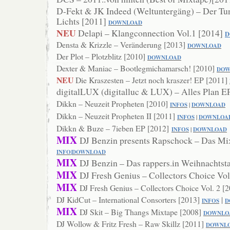
D-Fekt & JK Indeed (Weltuntergäng) – Der Tu
Lichts [2011]
DOWNLOAD
NEU
Delapi – Klangconnection Vol.1 [2014]
D
Densta & Krizzle – Veränderung [2013]
DOWN
LOAD
Der Plot – Plotzblitz [2010]
DOWNLOAD
Dexter & Maniac – Bootlegmichamarsch! [2010]
DO
W
NEU
Die Kraszesten – Jetzt noch kraszer! EP [2011]
digitalLUX (digitalluc & LUX) – Alles Plan E
Dikkn – Neuzeit Propheten [2010]
INFOS
|
DOWNLOAD
Dikkn – Neuzeit Propheten II [2011]
INFOS
|
DOWNLOA
Dikkn & Buze – 7ieben EP [2012]
INFOS
|
DOWNLOAD
MIX
DJ Benzin presents Rapschock – Das Mi
INFO
|
DOWN
LOAD
MIX
DJ Benzin – Das rappers.in Weihnachtst
MIX
DJ Fresh Genius – Collectors Choice Vol
MIX
DJ Fresh Genius – Collectors Choice Vol. 2 [
DJ KidCut – International Consorters [2013]
|
INFOS
D
MIX
DJ Skit – Big Thangs Mixtape [2008]
DOWNLO
DJ Wollow & Fritz Fresh – Raw Skillz [2011]
DOWNL