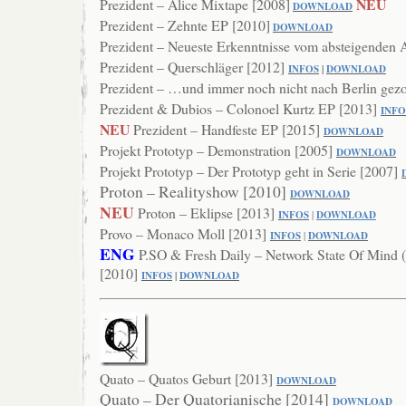
NEU
Prezident – Alice Mixtape [2008]
DOWNLOAD
Prezident – Zehnte EP [2010]
DOWNLOAD
Prezident – Neueste Erkenntnisse vom absteigenden 
Prezident – Querschläger [2012]
INFOS
|
DOWNLOAD
Prezident – …und immer noch nicht nach Berlin gez
Prezident & Dubios – Colonoel Kurtz EP [2013]
INFO
NEU
Prezident – Handfeste EP [2015]
DOWNLOAD
Projekt Prototyp – Demonstration [2005]
DOWNLOAD
Projekt Prototyp – Der Prototyp geht in Serie [2007]
Proton – Realityshow [2010]
DOWNL
OAD
NEU
Proton – Eklipse [2013]
INFOS
|
DOWNLOAD
Provo – Monaco Moll [2013]
INFOS
|
DOWNLOAD
ENG
P.SO & Fresh Daily – Network State Of Mind 
[2010]
INFOS
|
DOWNLOAD
Quato – Quatos Geburt [2013]
DOWNL
OAD
Quato – Der Quatorianische [2014]
DOWNLOAD