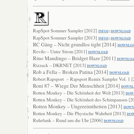
RapSpot Sommer Sampler [2012]
INFOS
|
DOWNLOAD
RapSpot Sommer Sampler [2013]
INFOS
|
DOWNLOAD
RC Gäng – Nicht grundlos tight [2014]
DOWNLO
Revilo – Unter Strom [2011]
DOWNLOAD
Rino Mandingo – Bridget Haze [2011]
DOWNLO
Rizzack – DKRNET [2013]
DOWNLOAD
Rob a Fella – Broken Patina [2014]
DOWNLO
AD
Robert Rapsport – Rapsport Remix Sampler Vol. 1 
Roni 87 – Wiege Der Menschheit [2014]
DOWNL
Rotten Monkey – Die Schönheit der Welt [2013]
DOW
Rotten Monkey – Die Schönheit des Schimpansen [2
Rotten Monkey – Ungereimtheiten [2013]
DOWN
Rotten Monkey – Die Physische Wahrheit [2013]
DO
Ruhrfunk – Rund um die Uhr [2006]
DOWNLOAD