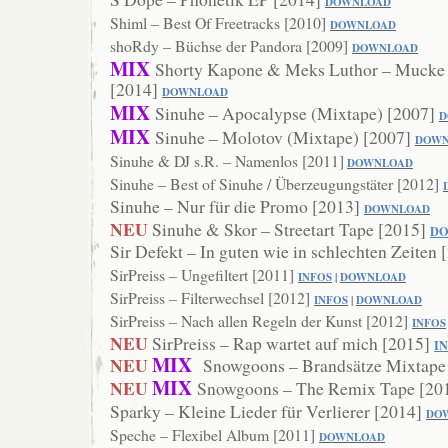
DOWNLOAD
Shiml – Best Of Freetracks [2010]
DOWNL
OAD
shoRdy – Büchse der Pandora [2009]
DOWNLO
AD
MIX
Shorty Kapone & Meks Luthor – Mucke
[2014]
DOWNLOAD
MIX
Sinuhe – Apocalypse (Mixtape) [2007]
D
MIX
Sinuhe – Molotov (Mixtape) [2007]
DOWN
Sinuhe & DJ s.R. – Namenlos [2011]
DOWNLOAD
Sinuhe – Best of Sinuhe / Überzeugungstäter [2012]
Sinuhe – Nur für die Promo [2013]
DOWNL
OAD
NEU
Sinuhe & Skor – Streetart Tape [2015]
D
Sir Defekt – In guten wie in schlechten Zeiten
SirPreiss – Ungefiltert [2011]
INFOS
|
DOWNLOAD
SirPreiss – Filterwechsel [2012]
INFOS
|
DOWNLOAD
SirPreiss – Nach allen Regeln der Kunst [2012]
INFOS
NEU
SirPreiss – Rap wartet auf mich [2015]
I
MIX
NEU
Snowgoons – Brandsätze Mixtape
MIX
NEU
Snowgoons – The Remix Tape [20
Sparky – Kleine Lieder für Verlierer [2014]
DO
Speche – Flexibel Album [2011]
DOWNLOAD