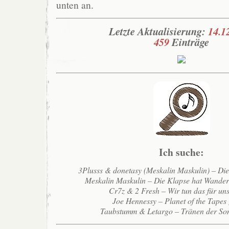
unten an.
Letzte Aktualisierung:
14.1
459
Einträge
Ich suche:
3Plusss & donetasy (Meskalin Maskulin) – Di
Meskalin Maskulin – Die Klapse hat Wande
Cr7z & 2 Fresh – Wir tun das für un
Joe Hennessy – Planet of the Tapes
Taubstumm & Letargo – Tränen der So