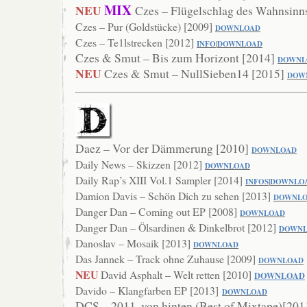
MIX
NEU
Czes – Flügelschlag des Wahnsinn
Czes – Pur (Goldstücke) [2009]
DOWNLO
AD
Czes – Te1lstrecken [2012]
INFO
|
DOWNLOA
D
Czes & Smut – Bis zum Horizont [2014]
DOWNL
NEU
Czes & Smut – NullSieben14 [2015]
DOW
Daez – Vor der Dämmerung [2010]
DOWN
LOAD
Daily News – Skizzen [2012]
DOWNLOAD
Daily Rap’s XIII Vol.1 Sampler [2014]
INFOS
|
DOWNLO
Damion Davis – Schön Dich zu sehen [2013]
DOWNL
Danger Dan – Coming out EP [2008]
DOW
NLOAD
Danger Dan – Ölsardinen & Dinkelbrot [2012]
DOWN
Danoslav – Mosaik [2013]
DOWNLOAD
Das Jannek – Track ohne Zuhause [2009]
DOWNLOAD
NEU
David Asphalt – Welt retten [2010]
DOWNLOAD
Davido – Klangfarben EP [2013]
DOWNLOAD
DCS – 2011..von hinten (Best of Mixtape)[20