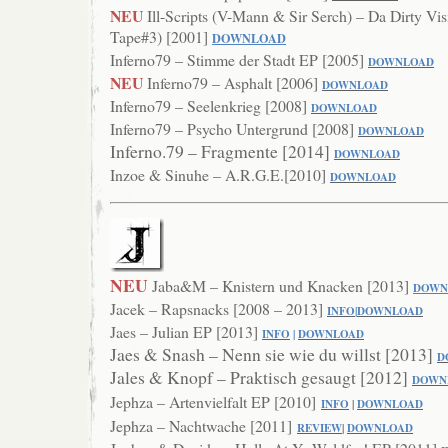
NEU
Ill-Scripts (V-Mann & Sir Serch) – Da Dirty Vis
Tape#3) [2001]
DOWNLOAD
Inferno79 – Stimme der Stadt EP [2005]
DOWN
LOAD
NEU
Inferno79 – Asphalt [2006]
DOWNLOAD
Inferno79 – Seelenkrieg [2008]
DOWNL
OAD
Inferno79 – Psycho Untergrund [2008]
DOWNLOAD
Inferno.79 – Fragmente [2014]
DOWNLOAD
Inzoe & Sinuhe – A.R.G.E.[2010]
DOWNLOAD
NEU
Jaba&M – Knistern und Knacken [2013]
DOWN
Jacek – Rapsnacks [2008 – 2013]
INFO
|
DOWNLOAD
Jaes – Julian EP [2013]
INFO
|
DOWNLOAD
Jaes & Snash – Nenn sie wie du willst [2013]
D
Jales & Knopf – Praktisch gesaugt [2012]
DOWN
Jephza – Artenvielfalt EP [2010]
INFO
|
DOWNLOAD
Jephza – Nachtwache [2011]
RE
VIEW
|
DOWNLOAD