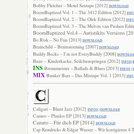
Bobby Fletcher – Motel Sextape [2012]
DOWNLOAD
BoomBaptized Vol. 1 – The 3412 Edition [2012]
INF
BoomBaptized Vol. 2 – The Olek Edition [2012]
INF
BoomBaptized Vol. 3 – The Melvin van Pushen Editi
BoomBaptized Vol.4 – Autistikits Versions [2
Bo Risk – No Fun [2013]
DOWNLOA
D
Brainchild – Brainstorming [2007]
DOWNLOAD
Buddy Becks – I’m not EveryBuddy [2008]
DOWNLO
Buze – Kinderkacke, Seilchenspringen [2012]
INFOS
|
INS
Brennmeister – Ballads & Blues [2013]
INFOS
|
MIX
Bunker Bars – Das Mixtape Vol. 1 [2013]
IN
F
Caligari – Blunt Jazz [2012]
INFOS
|
DOWNLOAD
Cameo – Planlos EP [2013]
DOWNLO
AD
Canuto – Für dich EP [2014]
DOWNL
OAD
Cap Kendricks & Edgar Wasser – Wir korrigieren 4 T