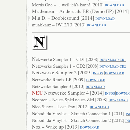
Mortis One – …weil ich’s kann! [2010]
DOWNLOAD
Mr. Jensen – Anders als ER (Demo EP) [2014]
M.u.D. – Doobiesound [2014]
DOWNLOAD
mut&kauz – JW12/13 [2013]
DOWNLOAD
N
etzwerke
Sampler 1 – CD1 [2008]
DOWNLOAD CD1
N
etzwerke
Sampler 1 – CD2 [2008]
DOWNLOAD CD2
Netzwerke Sampler 2 [2009]
|
INFOS
DOWNLOAD
Netzwerke Remix LP [2009]
DOWNLOAD
Netzwerke Sampler 3 [2010]
DOWNLOAD
NEU
Netzwerke Sampler 4 [2014]
|
I
NFOS
DOWNL
Neopren – Neues Spiel neues Ziel [2008]
DOWNLOAD
Nico Suave – Lost Trax [2012]
DOWNLOAD
Nobodi da Vinylist – Skratch Connection 1 [2011]
IN
Nobodi da Vinylist – Skratch Connection 2 [2012]
D
Nox – Wake up [2013]
DOWNLOAD