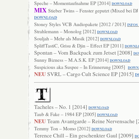
Speche – Momentaufnahme EP [2014]
DOWNL
OAD
MIX
Stieber Twins – Fenster geputzt (Mixed bei D
DOWNLOAD
Stoney Styles VCB Audiopakete [2012 / 2013]
INFOS
Strahlemann – Monolog [2012]
DOWNLOAD
Souljah – Mehr als Musik [2012]
DOWNLOAD
SpliffTastiC, Grisu & Djin – Effect EP [2011]
DO
WNL
Spontan – Vom Backpack zum Jetset [2008]
DO
Sunny Bizness – M.A.S.K. EP [2014]
DOWNLOAD
Suspicious aka Suspee – In Erinnerung [2005]
DOWN
NEU
SVRL – Cargo Cult Science EP [2015]
D
Tacheles – No. 1 [2014]
DOWNLOAD
Taub & Fake – 1984 EP [2005]
DOWNLOAD
NEU
Team Avantgarde – Reine Nervensache 
Temmy Ton – Momo [2012]
DOWNLOAD
Terence Chill – Ein geschenkter Gaul [2009]
D