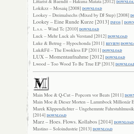
Littarist & Baendit – Hakuna Matata [2012]
DOW
NLOA
Lokikzz – Mosaiq [2008]
DOWNLOAD
Lookey – Dreimalsechs (Mixed by DJ Step) [2008]
D
Lookey – Eine Runde Kurze [2013]
|
INFOS
DOWN
L.s.s. – Wind Tc [2010]
DOWNLO
AD
Luck – Mehr Luck als Verstand [2012]
DOWNLOAD
Luke & Betrug – Hypochonda [2011]
REVIEW
|
DOWNL
Luk&Fil – The Ewokless EP [2011]
DOWNLOAD
LUX – Momentaufnahme [2012]
DOWNL
OAD
Lwood – Too Wood To Be True EP [2013]
DOWNLOA
Main Moe & Q-Cut – Popcorn vor Beats [2011]
DOW
Main Moe & Dieser Morten – Lammbock Millionär 
Marek Klippendichter – Ungehemmte Fahrstuhlmusik 
[2014]
DOW
NLOAD
Marz – Hoes. Flows. Kollabos [2014]
DOWNLOAD
Mastino – Soloindustrie [2013]
DOWNLOAD