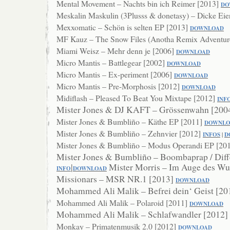
Mental Movement – Nachts bin ich Reimer [2013]
DO
Meskalin Maskulin (3Plusss & donetasy) – Dicke Eie
Mexxomatic – Schön is selten EP [2013]
DOWNLOAD
MF Kauz – The Snow Files (Anotha Remix Adventur
Miami Weisz – Mehr denn je [2006]
DOWNL
OAD
Micro Mantis – Battlegear [2002]
DOWNLOAD
Micro Mantis – Ex-periment [2006]
DOWNLOAD
Micro Mantis – Pre-Morphosis [2012]
DOWNLOAD
Midiflash – Pleased To Beat You Mixtape [2012]
INF
Mister Jones & DJ KAFT – Grössenwahn [200
Mister Jones & Bumbliño – Käthe EP [2011]
DOWNLO
Mister Jones & Bumbliño – Zehnvier [2012]
INFOS
|
D
Mister Jones & Bumbliño – Modus Operandi EP [20
Mister Jones & Bumbliño – Boombaprap / Diff
|
Mister Morris – Im Auge des W
INFO
DOWNLOAD
Missionars – MSR NR.1 [2013]
DO
WNLOAD
Mohammed Ali Malik – Befrei dein‘ Geist [2
Mohammed Ali Malik – Polaroid [2011]
DOWNLOAD
Mohammed Ali Malik – Schlafwandler [2012]
Monkay – Primatenmusik 2.0 [2012]
DOWNLOAD