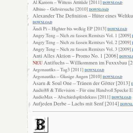
Al Kareem – Wittens Attitüde [2011]
DOWNL
OAD
Albino – Gehversuche [2010]
DOWNLOAD
Alexander The Definition – Hüter eines Weltku
DOWNLOAD
Ändi Pi – Highter bis wolkig EP [2013]
DOWNLO
AD
Angry Teng – Nich zu fassen Remixes Vol. 1 [2009]
Angry Teng – Nich zu fassen Remixes Vol. 2 [2009]
Angry Teng – Nich zu fassen Remixes Vol. 3 [2009]
Anti Alles Aktion – Promo No. 1 [2006]
DOWNL
Antifuchs – Willkommen im Fuxxxbau [
NEU
Argonautiks – Tag3 [2011]
DOWN
LOAD
Argonautiks – Glasige Augen [2010]
DOWNLOAD
Asaru & Soul One – Tränen der Götter [2013]
Audio88 & Tillevision – Für eine Handvoll Spucke 
AudioMax – Abschiedspferdekuss [2011]
DOWNLOAD
Aufjeden Derbe – Lachs mit Senf [2014]
DO
WNL