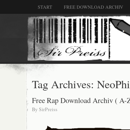
START
FREE DOWNLOAD ARCHIV
Tag Archives:
NeoPhi
Free Rap Download Archiv ( A-Z
By
SirPreiss