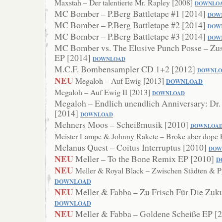
Maxstah – Der talentierte Mr. Rapley [2008]
DOWNLO
MC Bomber – P.Berg Battletape #1 [2014]
DOW
MC Bomber – P.Berg Battletape #2 [2014]
DOW
MC Bomber – P.Berg Battletape #3 [2014]
DOW
MC Bomber vs. The Elusive Punch Posse – Zu
EP [2014]
DOWNLOAD
M.C.F. Bombensampler CD 1+2 [2012]
DOWNLO
NEU
Megaloh – Auf Ewig [2013]
DOWNLOAD
Megaloh – Auf Ewig II [2013]
DOWNLOAD
Megaloh – Endlich unendlich Anniversary: Dr
[2014]
DOWNLOAD
Mehners Moos – Scheißmusik [2010]
DOWNLOA
Meister Lampe & Johnny Rakete – Broke aber dope
Melanus Quest – Coitus Interruptus [2010]
DOW
NEU
Meller – To the Bone Remix EP [2010]
D
NEU
Meller & Royal Black – Zwischen Städten & 
DOWNLOAD
NEU
Meller & Fabba – Zu Frisch Für Die Zuk
DOWNLOAD
NEU
Meller & Fabba – Goldene Scheiße EP [