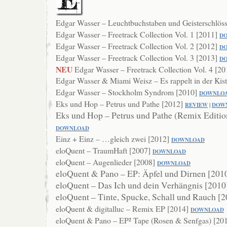
Edgar Wasser – Leuchtbuchstaben und Geisterschlös
Edgar Wasser – Freetrack Collection Vol. 1 [2011]
D
Edgar Wasser – Freetrack Collection Vol. 2 [2012]
D
Edgar Wasser – Freetrack Collection Vol. 3 [2013]
D
NEU
Edgar Wasser – Freetrack Collection Vol. 4 [2
Edgar Wasser & Miami Weisz – Es rappelt in der Kis
Edgar Wasser – Stockholm Syndrom [2010]
DOWNL
O
Eks und Hop – Petrus und Pathe [2012]
REVIEW
|
DOW
Eks und Hop – Petrus und Pathe (Remix Editio
DOWNLOAD
Einz + Einz – …gleich zwei [2012]
DOWNL
OAD
eloQuent – TraumHaft [2007]
DOWNLOAD
eloQuent – Augenlieder [2008]
DOWN
LOAD
eloQuent & Pano – EP: Äpfel und Dirnen [201
eloQuent – Das Ich und dein Verhängnis [201
eloQuent – Tinte, Spucke, Schall und Rauch [
eloQuent & digitalluc – Remix EP [2014]
DOWNLOAD
eloQuent & Pano – EP² Tape (Rosen & Senfgas) [20