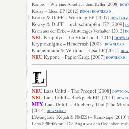
Konpro – Wie eine Assel aus dem Keller [2008]
DOW
Koozy – Ideen EP [2012]
INFOS
|
DOWNLO
AD
Koozy & DuFF – WarmUp EP [2007]
DO
WNLOA
Koozy & DuFF – nichtschimpfen! EP [2009]
D
Kram aus der Ecke – Abstürziges Verhalten [2012]
D
NEU
Krupplyn – La Vida Local [2015]
DOWNL
Kryptoknightz – Headcrash [2003]
DOWNLOAD
Kuchenmann & Vertiqua – Lisa EP [2015]
DOW
NEU
Kypone – PapierKrieg [2007]
DOWNLOAD
NEU
Laas Unltd – The Prequel [2008]
DOWNLOA
NEU
Laas Unltd – Backpack EP [2011]
DOWNL
MIX
Laas Unltd. – Blueberry Thai (The Mixta
[2014]
DOWNLOAD
L’Avangarde (Koljah & NMZS) – Remixtape [2010]
Lena Stöhrfaktor – Die Angst vor den Gedanken verl