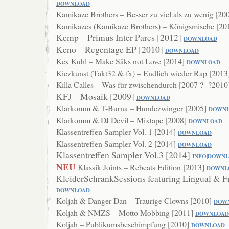
DOWNLOAD
Kamikaze Brothers – Besser zu viel als zu wenig [20
Kamikazes (Kamikaze Brothers) – Königsmische [20
Kemp – Primus Inter Pares [2012]
DOWNLOAD
Keno – Regentage EP [2010]
DOWNLOAD
Kex Kuhl – Make Säks not Love [2014]
DOWNLOAD
Kiezkunst (Takt32 & fx) – Endlich wieder Rap [201
Killa Calles – Was für zwischendurch [2007 ?- ?201
KFJ – Mosaik [2009]
DOWNLOAD
Klarkomm & T-Burna – Hundezwinger [2005]
DOWN
Klarkomm & DJ Devil – Mixtape [2008]
DOWNLO
AD
Klassentreffen Sampler Vol. 1 [2014]
DOWNLOAD
Klassentreffen Sampler Vol. 2 [2014]
DOWNLOAD
Klassentreffen Sampler Vol.3 [2014]
INFO
|
DOWNL
NEU
Klassik Joints – Rebeats Edition [2013]
DOWNL
KleiderSchrankSessions featuring Lingual & F
DOWN
LOAD
Koljah & Danger Dan – Traurige Clowns [2010]
DOW
Koljah & NMZS – Motto Mobbing [2011]
DOWNLOAD
Koljah – Publikumsbeschimpfung [2010]
DOWNL
OAD