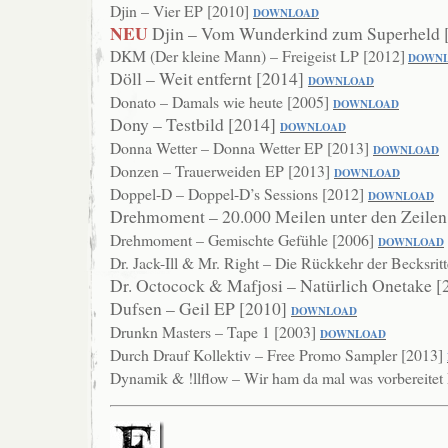
Djin – Vier EP [2010]
DOWNLOAD
NEU
Djin – Vom Wunderkind zum Superheld 
DKM (Der kleine Mann) – Freigeist LP [2012]
DOWN
Döll – Weit entfernt [2014]
DOW
NLOAD
Donato – Damals wie heute [2005]
DOWNLOAD
Dony – Testbild [2014]
DOWNLOAD
Donna Wetter – Donna Wetter EP [2013]
DOWNLOAD
Donzen – Trauerweiden EP [2013]
DOWNLOAD
Doppel-D – Doppel-D’s Sessions [2012]
DOWNLOAD
Drehmoment – 20.000 Meilen unter den Zeilen
Drehmoment – Gemischte Gefühle [2006]
DO
WNLOAD
Dr. Jack-Ill & Mr. Right – Die Rückkehr der Becksrit
Dr. Octocock & Mafjosi – Natürlich Onetake 
Dufsen – Geil EP [2010]
DOWNLOAD
Drunkn Masters – Tape 1 [2003]
DOWNLOAD
Durch Drauf Kollektiv – Free Promo Sampler [2013]
Dynamik & !llflow – Wir ham da mal was vorbereite