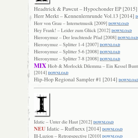
Headtrick & Pawcut – Hypochonder EP [2015
Herr Merkt – Kennenlernrunde Vol.13 [2014]
Herr von Grau – Internetmusik [2009]
DOWNLOAD
Hey Frank! – Leider zum Glück [2012]
DOWNLOAD
Hieronymuz – Der leuchtende Pfad [2008]
DOWNLO
AD
Hieronymuz – Splitter 1-4 [2007]
DOWNL
OAD
Hieronymuz – Splitter 5-6 [2008]
DOWN
LOAD
Hieronymuz – Splitter 7-8 [2008]
DOWN
LOAD
MIX
Hiob & Morlockk Dilemma – Ein Kessel Bunte
[2014]
DOWNLOAD
Hip-Hop Regional Sampler #1 [2014]
DOWNLOA
Idatic – Unter die Haut [2012]
DOWNLOAD
NEU
Idatic – Ruffnexx [2014]
DOWNLOAD
Ill-Luzion – Retropspective [2010]
DOWNLOAD