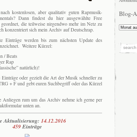
Abonnente
nach kostenlosen, aber qualitativ guten Rapmusik-
Blog-A
mentals? Dann findest du hier ausgewählte Free
 geordnet, die teilweise nirgendwo mehr im Netz zu
Blog-
ch konzentriert sich mein Archiv auf Deutschrap.
Archiv
llte Einträge werden bis zum nächsten Update des
zeichnet. Weitere Kürzel:
n / Beats
ger Rap
ssische” natürlich)!
Einträge oder gezielt die Art der Musik schneller zu
STRG + F und gebt euren Suchbegriff oder das Kürzel
ge Anliegen rum um das Archiv nehme ich gerne per
aktformular unten an.
te Aktualisierung:
14.12.2016
459
Einträge