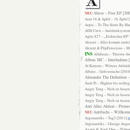
NEU
Abroo – Free EP [20
Aem 16 & Apfel – 16 Äpfel 
Aepic – To The Starts By H
ADS Crew – Antidenksystem
Aglie 827 – „Eisbrecher EP“
Akzent – Alles kommt zurüc
Akzent & FlipFerocious – 
INS
Alfabeats – Thrown Aw
Alfons MC – Interludium 
Al Kareem – Wittens Attitüd
Albino – Gehversuche [2010
Alexander The Definition 
Ändi Pi – Highter bis wolki
Angry Teng – Nich zu fassen
Angry Teng – Nich zu fassen
Angry Teng – Nich zu fassen
Anti Alles Aktion – Promo
NEU
Antifuchs – Willkom
Argonautiks – Tag3 [2011]
Argonautiks – Glasige Auge
Asaru & Soul One – Tränen