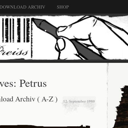
 DOWNLOAD ARCHIV
SHOP
ves:
Petrus
load Archiv ( A-Z )
12. September 1980