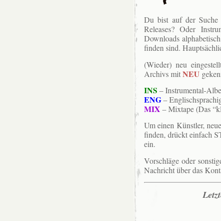
Du bist auf der Suche 
Releases? Oder Instru
Downloads alphabetisch
finden sind. Hauptsächli
(Wieder) neu eingeste
NEU
Archivs mit
gekenn
INS
– Instrumental-Albe
ENG
– Englischsprachi
MIX
– Mixtape (Das “kla
Um einen Künstler, neue 
finden, drückt einfach 
ein.
Vorschläge oder sonsti
Nachricht über das Kont
Letz