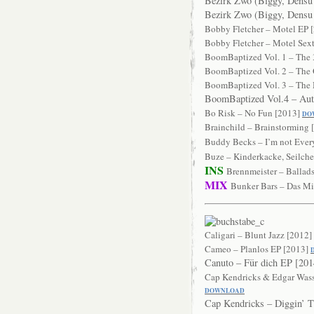
Bezirk Zwo (Biggy, Densu
Bezirk Zwo (Biggy, Densu
Bobby Fletcher – Motel EP 
Bobby Fletcher – Motel Sex
BoomBaptized Vol. 1 – The 
BoomBaptized Vol. 2 – The 
BoomBaptized Vol. 3 – The 
BoomBaptized Vol.4 – Auti
Bo Risk – No Fun [2013]
DO
Brainchild – Brainstorming 
Buddy Becks – I’m not Eve
Buze – Kinderkacke, Seilch
INS
Brennmeister – Ballad
MIX
Bunker Bars – Das Mi
Caligari – Blunt Jazz [2012]
Cameo – Planlos EP [2013]
Canuto – Für dich EP [20
Cap Kendricks & Edgar Wasse
DOWNLOAD
Cap Kendricks – Diggin’ T