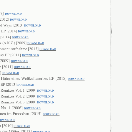
07]
DOWNLOAD
[2012]
DOWNLOAD
ard Ways [2013]
DOWN
LOAD
 EP [2014]
DOWNLOAD
 [2014]
DOWNLO
AD
k (A.K.Z.) [2009]
DOWNLOAD
Moment.Aufnahme [2013]
DOWNL
OAD
ay EP [2011]
DOWNLOAD
[2009]
DO
WNLOAD
e [2011]
DOWNL
OAD
]
DOWNLOAD
– Hüter eines Weltkulturerbes EP [2015]
DOWNLOAD
g EP [2013]
DOWNLO
AD
 Remixes Vol. 1 [2009]
DOWNLOAD
 Remixes Vol. 2 [2009]
DOWNLOAD
 Remixes Vol. 3 [2009]
DOWNLOAD
 No. 1 [2006]
DOWNL
OAD
men im Fuxxxbau [2015]
DOWNLOAD
DOWN
LOAD
n [2010]
DOWNLOAD
 der Götter [2013]
DOWNLOAD