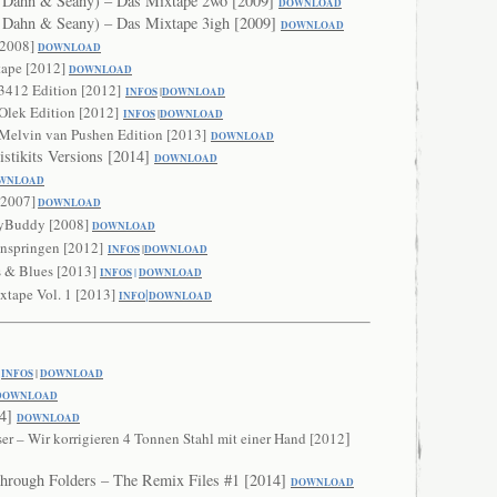
 Dahn & Seany) – Das Mixtape 2wo [2009]
DOWNLOAD
 Dahn & Seany) – Das Mixtape 3igh [2009]
DOWNLOAD
[2008]
DOWNL
OAD
tape [2012]
DOWNLOAD
3412 Edition [2012]
INFOS
|
DOWNLOAD
Olek Edition [2012]
INFOS
|
DOWNLOAD
Melvin van Pushen Edition [2013]
DOWNLOAD
stikits Versions [2014]
DOWNL
OAD
WNLOA
D
[2007]
DOWNLOAD
ryBuddy [2008]
DOWNLOA
D
enspringen [2012]
INFOS
|
DOWNLOAD
s & Blues [2013]
INFOS
|
DOWNLOAD
xtape Vol. 1 [2013]
|
IN
FO
DOW
NLOAD
INFOS
|
DOWNLOAD
DOWNLO
AD
14]
DOWNL
OAD
]
r – Wir korrigieren 4 Tonnen Stahl mit einer Hand [2012
hrough Folders – The Remix Files #1 [2014]
DOWN
LOAD