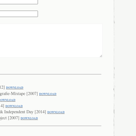
012]
DOWNLOAD
grafie-Mixtape [2007]
DOWNLOAD
DOWNLO
AD
14]
DOWN
LOAD
ik Independent Day [2014]
DOWN
LOAD
ject [2007]
DOWNLOAD