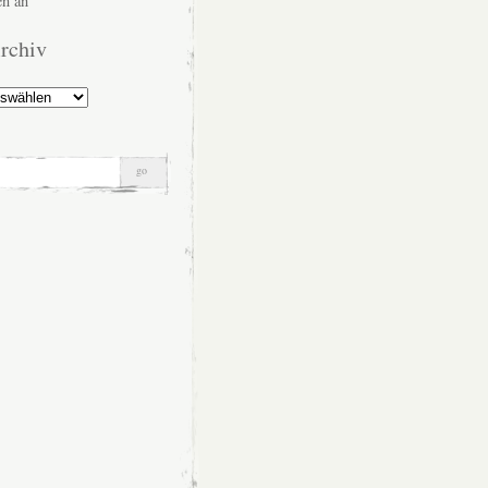
n an
rchiv