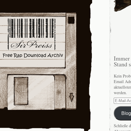
Immer 
Stand 
Kein Prob
Email Adr
aktuellste
werden.
E-
Mail-
Adresse
Blog
Schließe 