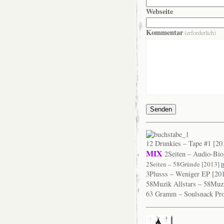
Webseite
Kommentar
(erforderlich)
Senden
12 Drunkies – Tape #1 [2
MIX
2Seiten – Audio-Bio
2Seiten – 58Gründe [2013]
3Plusss – Weniger EP [20
58Muzik Allstars – 58Muz
63 Gramm – Soulsnack Pro