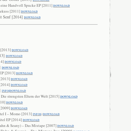
r eine Handvoll Spucke EP [2011]
DOWNLOAD
ekuss [2011]
DOWNLOAD
it Senf [2014]
DO
WNLOAD
 [2013]
DOWNLO
AD
013]
DOWNLOAD
14]
DOWN
LOAD
]
DOWNLOAD
EP [2013]
DOWNLOAD
 [2013]
DO
WNLOAD
 [2014]
DOWNLOA
D
]
INFO
|
DOWNLOAD
Die strengsten Eltern der Welt [2015]
DOWNLOAD
010]
DOWNLOAD
 [2009]
DOWNL
OAD
itel I – Momo [2013]
INFOS
|
DOWNLOAD
itel EP [2014]
DOWNL
OAD
ahn & Seany) – Das Mixtape [2007]
DOWNLOAD