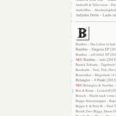
Audio88 & Tillevision – Fü
AudioMax – Abschiedspferd
Aufjeden Derbe – Lachs m
Bambus – Das Leben ist hart
Bambus – Fargesia EP [2
Bambus – self-titled. EP [20
NEU
Bambus – octo [2015
Barack Zobama – Tagebuch 
Bassbarth – Veni, Vidi, Dixi
Beatstalker – Magnitude 14
Belanglos – 0 Punkt [2013
NEU
Belanglos & VersOne – 
Ben & Rome – Lockstoff [2
Bensch – Flucht nach vorne
Beppo Strassenrapper – Kap
Beppo S. & Peter B. – Fünf T
Bezirk Zwo (Biggy, Densu D