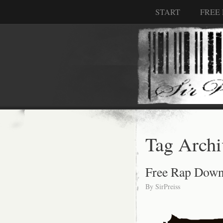
START
FREE
Tag Archi
Free Rap Down
By
SirPreiss