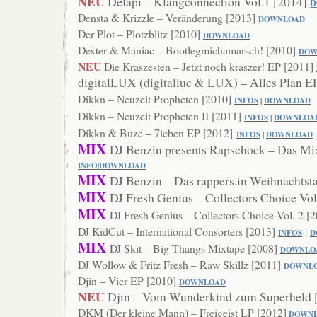
NEU
Delapi – Klangconnection Vol.1 [2014]
D
Densta & Krizzle – Veränderung [2013]
DOWN
LOAD
Der Plot – Plotzblitz [2010]
DOWNLOAD
Dexter & Maniac – Bootlegmichamarsch! [2010]
DO
W
NEU
Die Kraszesten – Jetzt noch kraszer! EP [2011]
digitalLUX (digitalluc & LUX) – Alles Plan E
Dikkn – Neuzeit Propheten [2010]
INFOS
|
DOWNLOAD
Dikkn – Neuzeit Propheten II [2011]
INFOS
|
DOWNLOA
Dikkn & Buze – 7ieben EP [2012]
INFOS
|
DOWNLOAD
MIX
DJ Benzin presents Rapschock – Das Mi
INFO
|
DOWN
LOAD
MIX
DJ Benzin – Das rappers.in Weihnachtst
MIX
DJ Fresh Genius – Collectors Choice Vol
MIX
DJ Fresh Genius – Collectors Choice Vol. 2 [
DJ KidCut – International Consorters [2013]
|
INFOS
D
MIX
DJ Skit – Big Thangs Mixtape [2008]
DOWNLO
DJ Wollow & Fritz Fresh – Raw Skillz [2011]
DOWNL
Djin – Vier EP [2010]
DOWNLOAD
NEU
Djin – Vom Wunderkind zum Superheld 
DKM (Der kleine Mann) – Freigeist LP [2012]
DOWN