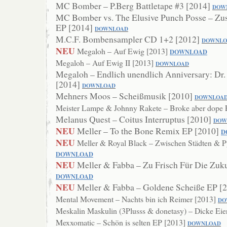
MC Bomber – P.Berg Battletape #3 [2014]
DOW
MC Bomber vs. The Elusive Punch Posse – Zu
EP [2014]
DOWNLOAD
M.C.F. Bombensampler CD 1+2 [2012]
DOWNLO
NEU
Megaloh – Auf Ewig [2013]
DOWNLOAD
Megaloh – Auf Ewig II [2013]
DOWNLOAD
Megaloh – Endlich unendlich Anniversary: Dr
[2014]
DOWNLOAD
Mehners Moos – Scheißmusik [2010]
DOWNLOA
Meister Lampe & Johnny Rakete – Broke aber dope
Melanus Quest – Coitus Interruptus [2010]
DOW
NEU
Meller – To the Bone Remix EP [2010]
D
NEU
Meller & Royal Black – Zwischen Städten & 
DOWNLOAD
NEU
Meller & Fabba – Zu Frisch Für Die Zuk
DOWNLOAD
NEU
Meller & Fabba – Goldene Scheiße EP [
Mental Movement – Nachts bin ich Reimer [2013]
DO
Meskalin Maskulin (3Plusss & donetasy) – Dicke Eie
Mexxomatic – Schön is selten EP [2013]
DOWNLOAD