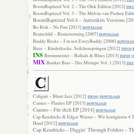
BoomBaptized Vol. 2 – The Olek Edition [2012]
INF
BoomBaptized Vol. 3 – The Melvin van Pushen Editi
BoomBaptized Vol.4 – Autistikits Versions [2
Bo Risk – No Fun [2013]
DOWNLOA
D
Brainchild – Brainstorming [2007]
DOWNLOAD
Buddy Becks – I’m not EveryBuddy [2008]
DOWNLO
Buze – Kinderkacke, Seilchenspringen [2012]
INFOS
|
INS
Brennmeister – Ballads & Blues [2013]
INFOS
|
MIX
Bunker Bars – Das Mixtape Vol. 1 [2013]
IN
F
Caligari – Blunt Jazz [2012]
INFOS
|
DOWNLOAD
Cameo – Planlos EP [2013]
DOWNLO
AD
Canuto – Für dich EP [2014]
DOWNL
OAD
Cap Kendricks & Edgar Wasser – Wir korrigieren 4 T
]
Hand [2012
DOWNLOAD
Cap Kendricks – Diggin’ Through Folders – T