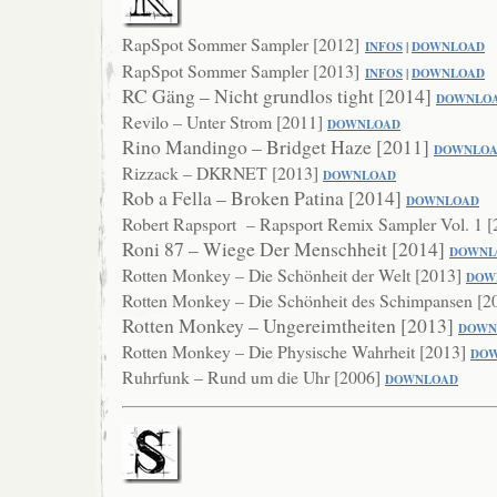
RapSpot Sommer Sampler [2012]
INFOS
|
DOWNLOAD
RapSpot Sommer Sampler [2013]
INFOS
|
DOWNLOAD
RC Gäng – Nicht grundlos tight [2014]
DOWNLO
Revilo – Unter Strom [2011]
DOWNLOAD
Rino Mandingo – Bridget Haze [2011]
DOWNLO
Rizzack – DKRNET [2013]
DOWNLOAD
Rob a Fella – Broken Patina [2014]
DOWNLO
AD
Robert Rapsport – Rapsport Remix Sampler Vol. 1 
Roni 87 – Wiege Der Menschheit [2014]
DOWNL
Rotten Monkey – Die Schönheit der Welt [2013]
DOW
Rotten Monkey – Die Schönheit des Schimpansen [2
Rotten Monkey – Ungereimtheiten [2013]
DOWN
Rotten Monkey – Die Physische Wahrheit [2013]
DO
Ruhrfunk – Rund um die Uhr [2006]
DOWNLOAD