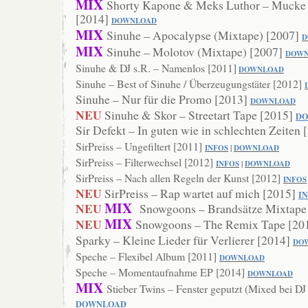
MIX
Shorty Kapone & Meks Luthor – Mucke
[2014]
DOWNLOAD
MIX
Sinuhe – Apocalypse (Mixtape) [2007]
D
MIX
Sinuhe – Molotov (Mixtape) [2007]
DOWN
Sinuhe & DJ s.R. – Namenlos [2011]
DOWNLOAD
Sinuhe – Best of Sinuhe / Überzeugungstäter [2012]
Sinuhe – Nur für die Promo [2013]
DOWNL
OAD
NEU
Sinuhe & Skor – Streetart Tape [2015]
D
Sir Defekt – In guten wie in schlechten Zeiten
SirPreiss – Ungefiltert [2011]
INFOS
|
DOWNLOAD
SirPreiss – Filterwechsel [2012]
INFOS
|
DOWNLOAD
SirPreiss – Nach allen Regeln der Kunst [2012]
INFOS
NEU
SirPreiss – Rap wartet auf mich [2015]
I
MIX
NEU
Snowgoons – Brandsätze Mixtape
MIX
NEU
Snowgoons – The Remix Tape [20
Sparky – Kleine Lieder für Verlierer [2014]
DO
Speche – Flexibel Album [2011]
DOWNLOAD
Speche – Momentaufnahme EP [2014]
DOWNL
OAD
MIX
Stieber Twins – Fenster geputzt (Mixed bei D
DOWNLOAD