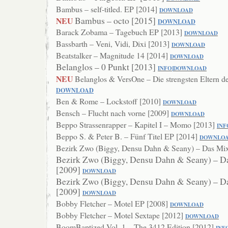
Bambus – self-titled. EP [2014]
DOWN
LOAD
Bambus – octo [2015]
NEU
DOWNLOAD
Barack Zobama – Tagebuch EP [2013]
DOWNLOAD
Bassbarth – Veni, Vidi, Dixi [2013]
DO
WNLOAD
Beatstalker – Magnitude 14 [2014]
DOWNLOA
D
Belanglos – 0 Punkt [2013]
INFO
|
DOWNLOAD
NEU
Belanglos & VersOne – Die strengsten Eltern d
DOWNLOAD
Ben & Rome – Lockstoff [2010]
DOWNLOAD
Bensch – Flucht nach vorne [2009]
DOWNL
OAD
Beppo Strassenrapper – Kapitel I – Momo [2013]
INF
Beppo S. & Peter B. – Fünf Titel EP [2014]
DOWNL
O
Bezirk Zwo (Biggy, Densu Dahn & Seany) – Das Mi
Bezirk Zwo (Biggy, Densu Dahn & Seany) – D
[2009]
DOWNLOAD
Bezirk Zwo (Biggy, Densu Dahn & Seany) – D
[2009]
DOWNLOAD
Bobby Fletcher – Motel EP [2008]
DOWNL
OAD
Bobby Fletcher – Motel Sextape [2012]
DOWNLOAD
BoomBaptized Vol. 1 – The 3412 Edition [2012]
INF