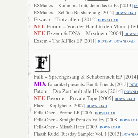
ÉSMaticx – Komm mal mit, denn das ist És [2013]
I
ÉSMaticx – Schöne Be-share-ung [2012]
DOWNLOAD
Etwaso – Trotz allem [2012]
D
OWNLOAD
NEU
Euram – Von der Hand in den Mund (Teil
NEU
Exzem & DNA – Mixdown [2004]
DOWNL
Exzem – The X.Files EP [2011]
REVIEW
|
DOWNLOAD
Falk – Sprechgesang & Schabernack EP [2014
MIX
Fanartikel presents: Fan & Friends [2013]
DOW
Fatoni – Die Zeit heilt alle Hypes [2014]
DOWNL
NEU
Favorite – Private Tape [2005]
DOWNLOAD
Flaze – Kopfghetto [2007]
DOW
NLOAD
Fella-Oner – Promo LP [2006]
DOWNLOAD
Fella-Oner – Straight from da Valley [2008]
DOWNLOA
Fella-Oner – Mistah Hater [2009]
DOWNLOAD
Flaash Rudel Tuesday Sampler Vol. 1 [2013]
DOWN
LO