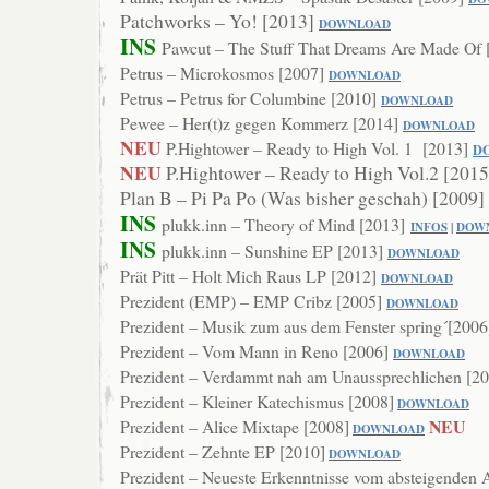
Patchworks – Yo! [2013]
DOWNLOAD
INS
Pawcut – The Stuff That Dreams Are Made Of 
Petrus – Microkosmos [2007]
DOWNLOAD
Petrus – Petrus for Columbine [2010]
DOWNLOAD
Pewee – Her(t)z gegen Kommerz [2014]
DOWNLOAD
NEU
P.Hightower – Ready to High Vol. 1 [2013]
D
NEU
P.Hightower – Ready to High Vol.2 [201
Plan B – Pi Pa Po (Was bisher geschah) [2009]
INS
plukk.inn – Theory of Mind [2013]
INFOS
|
DOW
INS
plukk.inn – Sunshine EP [2013]
DOWNL
OAD
Prät Pitt – Holt Mich Raus LP [2012]
DOWNLOAD
Prezident (EMP) – EMP Cribz [2005]
DOWNLOAD
Prezident – Musik zum aus dem Fenster spring´[2006
Prezident – Vom Mann in Reno [2006]
DOW
NLOAD
Prezident – Verdammt nah am Unaussprechlichen [2
Prezident – Kleiner Katechismus [2008]
DOWNLOAD
NEU
Prezident – Alice Mixtape [2008]
DOWNLOAD
Prezident – Zehnte EP [2010]
DOWNLOAD
Prezident – Neueste Erkenntnisse vom absteigenden 