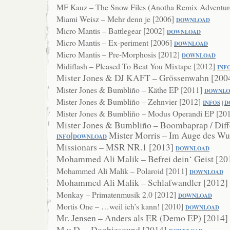
MF Kauz – The Snow Files (Anotha Remix Adventur
Miami Weisz – Mehr denn je [2006]
DOWNL
OAD
Micro Mantis – Battlegear [2002]
DOWNLOAD
Micro Mantis – Ex-periment [2006]
DOWNLOAD
Micro Mantis – Pre-Morphosis [2012]
DOWNLOAD
Midiflash – Pleased To Beat You Mixtape [2012]
INF
Mister Jones & DJ KAFT – Grössenwahn [200
Mister Jones & Bumbliño – Käthe EP [2011]
DOWNLO
Mister Jones & Bumbliño – Zehnvier [2012]
INFOS
|
D
Mister Jones & Bumbliño – Modus Operandi EP [20
Mister Jones & Bumbliño – Boombaprap / Diff
|
Mister Morris – Im Auge des W
INFO
DOWNLOAD
Missionars – MSR NR.1 [2013]
DO
WNLOAD
Mohammed Ali Malik – Befrei dein‘ Geist [2
Mohammed Ali Malik – Polaroid [2011]
DOWNLOAD
Mohammed Ali Malik – Schlafwandler [2012]
Monkay – Primatenmusik 2.0 [2012]
DOWNLOAD
Mortis One – …weil ich’s kann! [2010]
DOWNLOAD
Mr. Jensen – Anders als ER (Demo EP) [2014]
M.u.D. – Doobiesound [2014]