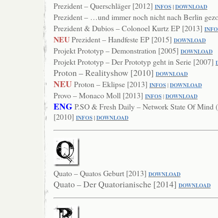
Prezident – Querschläger [2012]
INFOS
|
DOWNLOAD
Prezident – …und immer noch nicht nach Berlin gez
Prezident & Dubios – Colonoel Kurtz EP [2013]
INFO
NEU
Prezident – Handfeste EP [2015]
DOWNLOAD
Projekt Prototyp – Demonstration [2005]
DOWNLOAD
Projekt Prototyp – Der Prototyp geht in Serie [2007]
Proton – Realityshow [2010]
DOWNL
OAD
NEU
Proton – Eklipse [2013]
INFOS
|
DOWNLOAD
Provo – Monaco Moll [2013]
INFOS
|
DOWNLOAD
ENG
P.SO & Fresh Daily – Network State Of Mind 
[2010]
INFOS
|
DOWNLOAD
Quato – Quatos Geburt [2013]
DOWNL
OAD
Quato – Der Quatorianische [2014]
DOWNLOAD