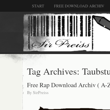
START
FREE DOWNLOAD ARCHIV
Tag Archives:
Taubs
Free Rap Download Archiv ( A-Z
By
SirPreiss