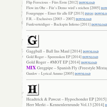
Flip Ferocious – Fürs Erste [2012]
DO
WNLOAD
Flow im Ohr – Für`s Demo wird`s reichen [2005]
DOW
Fourgruppe – Einer für alle EP [2013]
INFOS
|
DOWNLO
F.R. – Exclusives [2003 – 2007]
DOWNLOAD
Funkverteidiger – Backspin Inferno [2011]
DOWNLO
A
Gaggball – Ball Ins Maul [2014]
DOWNLOAD
Gold Roger – Sperensken EP [2014]
DOWNLOA
D
Gold Roger – #MOT EP [2014]
DOWNLOAD
MIX
Gregpipe – Spanish Fly (Freestyle Mixt
Gunlov – Lyrical Ammo [2005]
DOWNLOAD
Headtrick & Pawcut – Hypochonder EP [2015
Herr Merkt – Kennenlernrunde Vol.13 [2014]