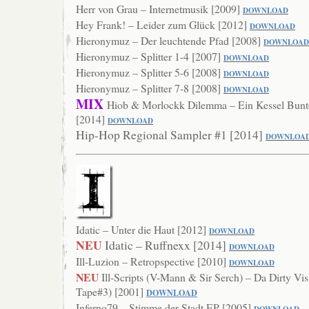
Herr von Grau – Internetmusik [2009]
DOWNLOAD
Hey Frank! – Leider zum Glück [2012]
DOWNLOAD
Hieronymuz – Der leuchtende Pfad [2008]
DOWNLO
AD
Hieronymuz – Splitter 1-4 [2007]
DOWNL
OAD
Hieronymuz – Splitter 5-6 [2008]
DOWN
LOAD
Hieronymuz – Splitter 7-8 [2008]
DOWN
LOAD
MIX
Hiob & Morlockk Dilemma – Ein Kessel Bunte
[2014]
DOWNLOAD
Hip-Hop Regional Sampler #1 [2014]
DOWNLOA
Idatic – Unter die Haut [2012]
DOWNLOAD
NEU
Idatic – Ruffnexx [2014]
DOWNLOAD
Ill-Luzion – Retropspective [2010]
DOWNLOAD
NEU
Ill-Scripts (V-Mann & Sir Serch) – Da Dirty Vis
Tape#3) [2001]
DOWNLOAD
Inferno79 – Stimme der Stadt EP [2005]