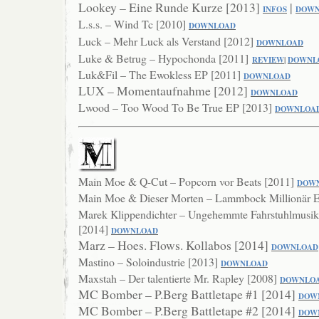
Lookey – Eine Runde Kurze [2013]
|
INFOS
DOWN
L.s.s. – Wind Tc [2010]
DOWNLO
AD
Luck – Mehr Luck als Verstand [2012]
DOWNLOAD
Luke & Betrug – Hypochonda [2011]
REVIEW
|
DOWNL
Luk&Fil – The Ewokless EP [2011]
DOWNLOAD
LUX – Momentaufnahme [2012]
DOWNL
OAD
Lwood – Too Wood To Be True EP [2013]
DOWNLOA
Main Moe & Q-Cut – Popcorn vor Beats [2011]
DOW
Main Moe & Dieser Morten – Lammbock Millionär 
Marek Klippendichter – Ungehemmte Fahrstuhlmusik 
[2014]
DOW
NLOAD
Marz – Hoes. Flows. Kollabos [2014]
DOWNLOAD
Mastino – Soloindustrie [2013]
DOWNLOAD
Maxstah – Der talentierte Mr. Rapley [2008]
DOWNLO
MC Bomber – P.Berg Battletape #1 [2014]
DOW
MC Bomber – P.Berg Battletape #2 [2014]
DOW