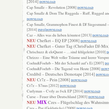
[2014]
DOWN
LOAD
Cap Smallz – Revolution [2008]
DO
WNLOAD
Cap Smallz & Dom The Ruggeda – Ruff, Rugged and
DOWNLOAD
Cap Smallz, Grammophon Finest & DJ Siegesmund –
|
[2014]
INF
O
DOW
NLOAD
Caz – Alles was du lieben könntest [2013]
DOWNLOAD
NEU
Chefket – EQ EP [2008]
DOWNLOAD
NEU
Chefket – Guter Tag (ChrisFader DJ-Mix
Chrischuzz & eloQuent – …sind fehlgeleitet [2010]
D
Chrizzo – Eine Welt voller Träume und leerer Versp
Coehn&Foehrb – Mit der Schaufel auf’s Ei [2007]
DO
Coehn&Foehrb – Die Tugend von Heute [2008]
DOW
Credibil – Deutsches Demotape [2014]
DOWNLO
NEU
Cr7z – Pein [2008]
DOWNLOAD
Cr7z – S7nus [2012]
DOWNLOAD
Curlyman – Cvrly as fvck EP [2014]
DOWNLOAD
Curse – Feuer über Deutschland [2003]
DO
WNLOAD
MIX
NEU
Czes – Flügelschlag des Wahnsinn
Czes – Pur (Goldstücke) [2009]
DOWNLO
AD