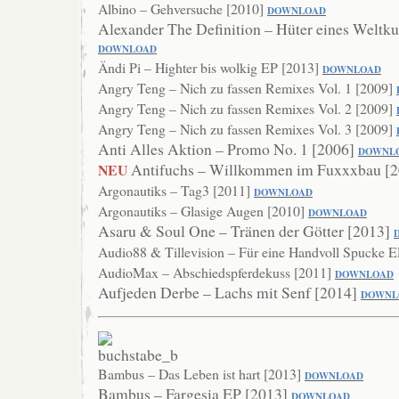
Albino – Gehversuche [2010]
DOWNLOAD
Alexander The Definition – Hüter eines Weltku
DOWNLOAD
Ändi Pi – Highter bis wolkig EP [2013]
DOWNLO
AD
Angry Teng – Nich zu fassen Remixes Vol. 1 [2009]
Angry Teng – Nich zu fassen Remixes Vol. 2 [2009]
Angry Teng – Nich zu fassen Remixes Vol. 3 [2009]
Anti Alles Aktion – Promo No. 1 [2006]
DOWNL
Antifuchs – Willkommen im Fuxxxbau [
NEU
Argonautiks – Tag3 [2011]
DOWN
LOAD
Argonautiks – Glasige Augen [2010]
DOWNLOAD
Asaru & Soul One – Tränen der Götter [2013]
Audio88 & Tillevision – Für eine Handvoll Spucke 
AudioMax – Abschiedspferdekuss [2011]
DOWNLOAD
Aufjeden Derbe – Lachs mit Senf [2014]
DO
WNL
Bambus – Das Leben ist hart [2013]
DOWNLO
AD
Bambus – Fargesia EP [2013]
DOWNLOAD