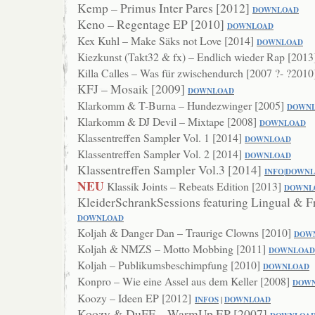
Kemp – Primus Inter Pares [2012]
DOWNLOAD
Keno – Regentage EP [2010]
DOWNLOAD
Kex Kuhl – Make Säks not Love [2014]
DOWNLOAD
Kiezkunst (Takt32 & fx) – Endlich wieder Rap [201
Killa Calles – Was für zwischendurch [2007 ?- ?201
KFJ – Mosaik [2009]
DOWNLOAD
Klarkomm & T-Burna – Hundezwinger [2005]
DOWN
Klarkomm & DJ Devil – Mixtape [2008]
DOWNLO
AD
Klassentreffen Sampler Vol. 1 [2014]
DOWNLOAD
Klassentreffen Sampler Vol. 2 [2014]
DOWNLOAD
Klassentreffen Sampler Vol.3 [2014]
INFO
|
DOWNL
NEU
Klassik Joints – Rebeats Edition [2013]
DOWNL
KleiderSchrankSessions featuring Lingual & F
DOWN
LOAD
Koljah & Danger Dan – Traurige Clowns [2010]
DOW
Koljah & NMZS – Motto Mobbing [2011]
DOWNLOAD
Koljah – Publikumsbeschimpfung [2010]
DOWNL
OAD
Konpro – Wie eine Assel aus dem Keller [2008]
DOW
Koozy – Ideen EP [2012]
INFOS
|
DOWNLO
AD
Koozy & DuFF – WarmUp EP [2007]