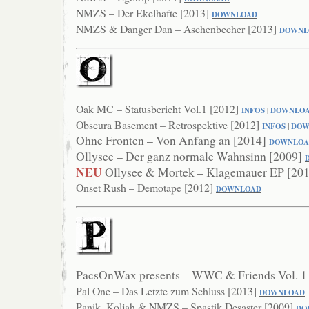
NMZS – Der Ekelhafte [2013]
DOWNLOAD
NMZS & Danger Dan – Aschenbecher [2013]
DOWNL
Oak MC – Statusbericht Vol.1 [2012]
INFOS
|
DOWNLO
Obscura Basement – Retrospektive [2012]
INFOS
|
DOW
Ohne Fronten – Von Anfang an [2014]
DOWN
LO
Ollysee – Der ganz normale Wahnsinn [2009]
NEU
Ollysee & Mortek – Klagemauer EP [20
Onset Rush – Demotape [2012]
DOWNLOAD
PacsOnWax presents – WWC & Friends Vol. 1
Pal One – Das Letzte zum Schluss [2013]
DOWNLOAD
Panik, Koljah & NMZS – Spastik Desaster [2009]
DO