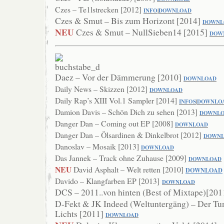
Czes – Te1lstrecken [2012]
INFO
|
DOWNLOA
D
Czes & Smut – Bis zum Horizont [2014]
DOWNL
NEU
Czes & Smut – NullSieben14 [2015]
DOW
Daez – Vor der Dämmerung [2010]
DOWN
LOAD
Daily News – Skizzen [2012]
DOWNLOAD
Daily Rap’s XIII Vol.1 Sampler [2014]
INFOS
|
DOWNLO
Damion Davis – Schön Dich zu sehen [2013]
DOWNL
Danger Dan – Coming out EP [2008]
DOW
NLOAD
Danger Dan – Ölsardinen & Dinkelbrot [2012]
DOWN
Danoslav – Mosaik [2013]
DOWNLOAD
Das Jannek – Track ohne Zuhause [2009]
DOWNLOAD
NEU
David Asphalt – Welt retten [2010]
DOWNLOAD
Davido – Klangfarben EP [2013]
DOWNLOAD
DCS – 2011..von hinten (Best of Mixtape)[20
D-Fekt & JK Indeed (Weltuntergäng) – Der Tu
Lichts [2011]
DOWNLOAD