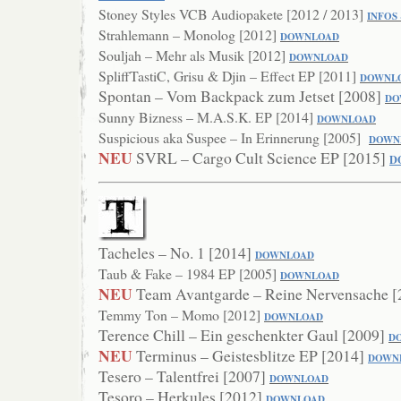
Stoney Styles VCB Audiopakete [2012 / 2013]
INFOS
Strahlemann – Monolog [2012]
DOWNLOAD
Souljah – Mehr als Musik [2012]
DOWNLOAD
SpliffTastiC, Grisu & Djin – Effect EP [2011]
DO
WNL
Spontan – Vom Backpack zum Jetset [2008]
DO
Sunny Bizness – M.A.S.K. EP [2014]
DOWNLOAD
Suspicious aka Suspee – In Erinnerung [2005]
DOWN
NEU
SVRL – Cargo Cult Science EP [2015]
D
Tacheles – No. 1 [2014]
DOWNLOAD
Taub & Fake – 1984 EP [2005]
DOWNLOAD
NEU
Team Avantgarde – Reine Nervensache 
Temmy Ton – Momo [2012]
DOWNLOAD
Terence Chill – Ein geschenkter Gaul [2009]
D
NEU
Terminus – Geistesblitze EP [2014]
DOWN
Tesero – Talentfrei [2007]
DOWNLOAD
Tesoro – Herkules [2012]
DOWNLOAD