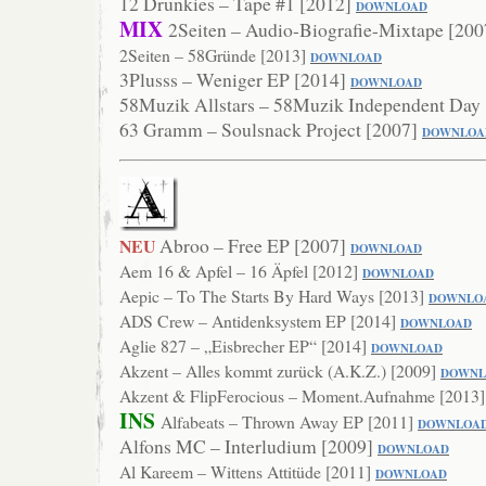
12 Drunkies – Tape #1 [2012]
DOWNLOAD
MIX
2Seiten – Audio-Biografie-Mixtape [20
2Seiten – 58Gründe [2013]
DOWNLO
AD
3Plusss – Weniger EP [2014]
DOWN
LOAD
58Muzik Allstars – 58Muzik Independent Day
63 Gramm – Soulsnack Project [2007]
DOWNLOA
Abroo – Free EP [2007]
NEU
DOWNLOAD
Aem 16 & Apfel – 16 Äpfel [2012]
DOWNLOAD
Aepic – To The Starts By Hard Ways [2013]
DOWN
LO
ADS Crew – Antidenksystem EP [2014]
DOWNLOAD
Aglie 827 – „Eisbrecher EP“ [2014]
DOWNLO
AD
Akzent – Alles kommt zurück (A.K.Z.) [2009]
DOWNL
Akzent & FlipFerocious – Moment.Aufnahme [2013
INS
Alfabeats – Thrown Away EP [2011]
DOWNLOA
Alfons MC – Interludium [2009]
DO
WNLOAD
Al Kareem – Wittens Attitüde [2011]
DOWNL
OAD