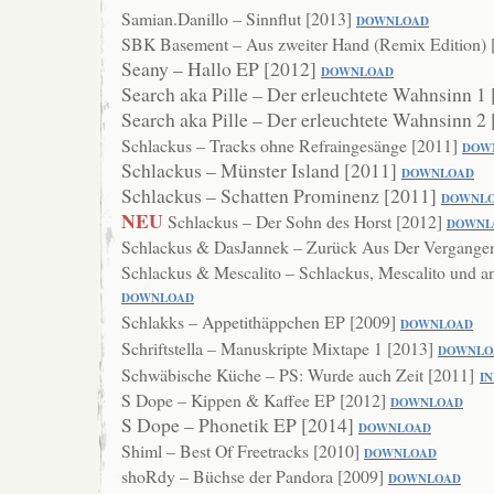
Samian.Danillo – Sinnflut [2013]
DOWNLOAD
SBK Basement – Aus zweiter Hand (Remix Edition)
Seany – Hallo EP [2012]
DOWNLOAD
Search aka Pille – Der erleuchtete Wahnsinn 1
Search aka Pille – Der erleuchtete Wahnsinn 2
Schlackus – Tracks ohne Refraingesänge [2011]
DOW
Schlackus – Münster Island [2011]
DOWNL
OAD
Schlackus – Schatten Prominenz [2011]
DOWNL
NEU
Schlackus – Der Sohn des Horst [2012]
DOWNL
Schlackus & DasJannek – Zurück Aus Der Vergangen
Schlackus & Mescalito – Schlackus, Mescalito und 
DOWNLOAD
Schlakks – Appetithäppchen EP [2009]
DOWNLOAD
Schriftstella – Manuskripte Mixtape 1 [2013]
DOWNLO
Schwäbische Küche – PS: Wurde auch Zeit [2011]
I
S Dope – Kippen & Kaffee EP [2012]
DOWN
LOAD
S Dope – Phonetik EP [2014]
DOWNLOAD
Shiml – Best Of Freetracks [2010]
DOWNL
OAD
shoRdy – Büchse der Pandora [2009]
DOWNLO
AD