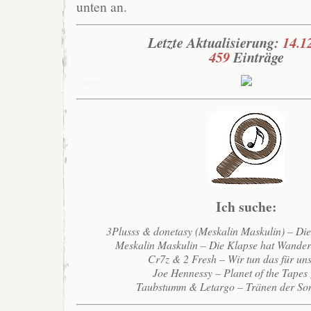
unten an.
Letzte Aktualisierung:
14.1
459
Einträge
Ich suche:
3Plusss & donetasy (Meskalin Maskulin) – Di
Meskalin Maskulin – Die Klapse hat Wande
Cr7z & 2 Fresh – Wir tun das für un
Joe Hennessy – Planet of the Tapes
Taubstumm & Letargo – Tränen der So