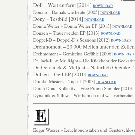
Döll – Weit entfernt [2014]
DOW
NLOAD
Donato – Damals wie heute [2005]
DOWNLOAD
Dony – Testbild [2014]
DOWNLOAD
Donna Wetter – Donna Wetter EP [2013]
DOWNLOAD
Donzen – Trauerweiden EP [2013]
DOWNLOAD
Doppel-D – Doppel-D’s Sessions [2012]
DOWNLOAD
Drehmoment – 20.000 Meilen unter den Zeilen
Drehmoment – Gemischte Gefühle [2006]
DO
WNLOAD
Dr. Jack-Ill & Mr. Right – Die Rückkehr der Becksrit
Dr. Octocock & Mafjosi – Natürlich Onetake 
Dufsen – Geil EP [2010]
DOWNLOAD
Drunkn Masters – Tape 1 [2003]
DOWNLOAD
Durch Drauf Kollektiv – Free Promo Sampler [2013]
Dynamik & !llflow – Wir ham da mal was vorbereite
Edgar Wasser – Leuchtbuchstaben und Geisterschlös