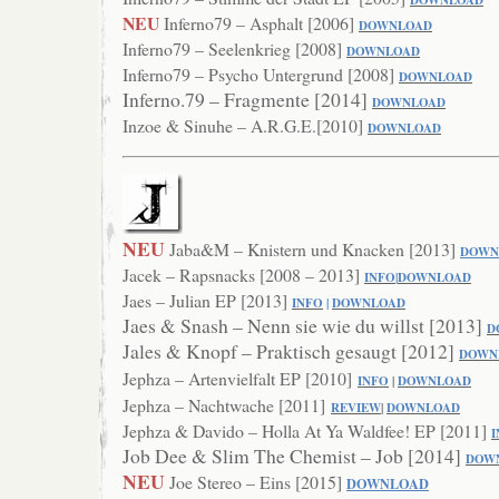
DOWN
LOAD
NEU
Inferno79 – Asphalt [2006]
DOWNLOAD
Inferno79 – Seelenkrieg [2008]
DOWNL
OAD
Inferno79 – Psycho Untergrund [2008]
DOWNLOAD
Inferno.79 – Fragmente [2014]
DOWNLOAD
Inzoe & Sinuhe – A.R.G.E.[2010]
DOWNLOAD
NEU
Jaba&M – Knistern und Knacken [2013]
DOWN
Jacek – Rapsnacks [2008 – 2013]
INFO
|
DOWNLOAD
Jaes – Julian EP [2013]
INFO
|
DOWNLOAD
Jaes & Snash – Nenn sie wie du willst [2013]
D
Jales & Knopf – Praktisch gesaugt [2012]
DOWN
Jephza – Artenvielfalt EP [2010]
INFO
|
DOWNLOAD
Jephza – Nachtwache [2011]
RE
VIEW
|
DOWNLOAD
Jephza & Davido – Holla At Ya Waldfee! EP [2011]
I
Job Dee & Slim The Chemist – Job [2014]
DOW
NEU
Joe Stereo – Eins [2015]
DOWNLOAD