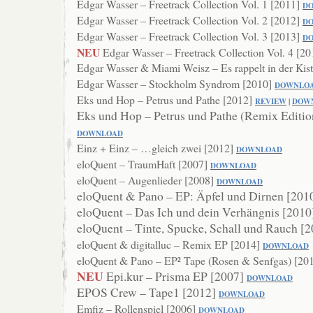
Edgar Wasser – Freetrack Collection Vol. 1 [2011]
D
Edgar Wasser – Freetrack Collection Vol. 2 [2012]
D
Edgar Wasser – Freetrack Collection Vol. 3 [2013]
D
NEU
Edgar Wasser – Freetrack Collection Vol. 4 [2
Edgar Wasser & Miami Weisz – Es rappelt in der Kis
Edgar Wasser – Stockholm Syndrom [2010]
DOWNL
O
Eks und Hop – Petrus und Pathe [2012]
REVIEW
|
DOW
Eks und Hop – Petrus und Pathe (Remix Editio
DOWNLOAD
Einz + Einz – …gleich zwei [2012]
DOWNL
OAD
eloQuent – TraumHaft [2007]
DOWNLOAD
eloQuent – Augenlieder [2008]
DOWN
LOAD
eloQuent & Pano – EP: Äpfel und Dirnen [201
eloQuent – Das Ich und dein Verhängnis [201
eloQuent – Tinte, Spucke, Schall und Rauch [
eloQuent & digitalluc – Remix EP [2014]
DOWNLOAD
eloQuent & Pano – EP² Tape (Rosen & Senfgas) [20
NEU
Epi.kur – Prisma EP [2007]
DOWNLOAD
EPOS Crew – Tape1 [2012]
DOWNLOAD
Emfiz – Rollenspiel [2006]
DOWNL
OAD