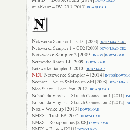
DOWNLOAD
mut&kauz – JW12/13 [2013]
DOWNLOAD
N
etzwerke
Sampler 1 – CD1 [2008]
DOWNLOAD CD1
N
etzwerke
Sampler 1 – CD2 [2008]
DOWNLOAD CD2
Netzwerke Sampler 2 [2009]
|
INFOS
DOWNLOAD
Netzwerke Remix LP [2009]
DOWNLOAD
Netzwerke Sampler 3 [2010]
DOWNLOAD
NEU
Netzwerke Sampler 4 [2014]
|
I
NFOS
DOWNL
Neopren – Neues Spiel neues Ziel [2008]
DOWNLOAD
Nico Suave – Lost Trax [2012]
DOWNLOAD
Nobodi da Vinylist – Skratch Connection 1 [2011]
IN
Nobodi da Vinylist – Skratch Connection 2 [2012]
D
Nox – Wake up [2013]
DOWNLOAD
NMZS – Trash EP [2007]
DOWNLOAD
NMZS – Robopommes [2008]
DOWNLOAD
NMZS – Egotrip [2011]
DOWNLOAD