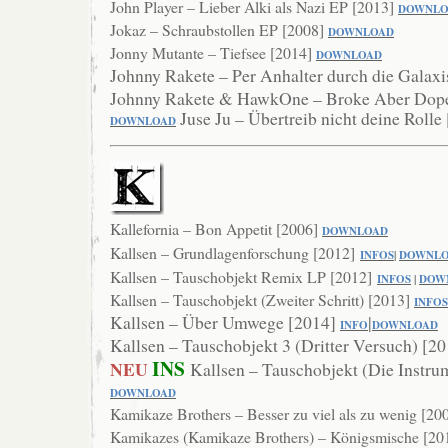
John Player – Lieber Alki als Nazi EP [2013]
DOWNLO
Jokaz – Schraubstollen EP [2008]
DOWNLOAD
Jonny Mutante – Tiefsee [2014]
DOWNLOAD
Johnny Rakete – Per Anhalter durch die Galax
Johnny Rakete & HawkOne – Broke Aber Dop
Juse Ju – Übertreib nicht deine Rolle
DOWNL
OAD
Kallefornia – Bon Appetit [2006]
DOWNLOAD
Kallsen – Grundlagenforschung [2012]
INFOS
|
DOWNL
Kallsen – Tauschobjekt Remix LP [2012]
INFOS
|
DOW
Kallsen – Tauschobjekt (Zweiter Schritt) [2013]
INFOS
Kallsen – Über Umwege [2014]
|
INFO
DOWNLOAD
Kallsen – Tauschobjekt 3 (Dritter Versuch) [2
INS
NEU
Kallsen – Tauschobjekt (Die Instru
DOWNLOAD
Kamikaze Brothers – Besser zu viel als zu wenig [20
Kamikazes (Kamikaze Brothers) – Königsmische [20