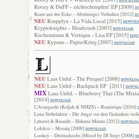
DO
WNLOA
Koozy & DuFF – nichtschimpfen! EP [2009]
D
Kram aus der Ecke – Abstürziges Verhalten [2012]
D
NEU
Krupplyn – La Vida Local [2015]
DOWNL
Kryptoknightz – Headcrash [2003]
DOWNLOAD
Kuchenmann & Vertiqua – Lisa EP [2015]
DOW
NEU
Kypone – PapierKrieg [2007]
DOWNLOAD
NEU
Laas Unltd – The Prequel [2008]
DOWNLOA
NEU
Laas Unltd – Backpack EP [2011]
DOWNL
MIX
Laas Unltd. – Blueberry Thai (The Mixta
[2014]
DOWNLOAD
L’Avangarde (Koljah & NMZS) – Remixtape [2010]
Lena Stöhrfaktor – Die Angst vor den Gedanken verl
Littarist & Baendit – Hakuna Matata [2012]
DOW
NLOA
Lokikzz – Mosaiq [2008]
DOWNLOAD
Lookey – Dreimalsechs (Mixed by DJ Step) [2008]
D