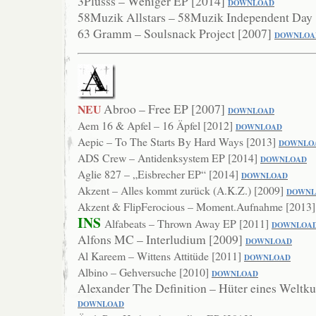
3Plusss – Weniger EP [2014]
DOWN
LOAD
58Muzik Allstars – 58Muzik Independent Day
63 Gramm – Soulsnack Project [2007]
DOWNLOA
Abroo – Free EP [2007]
NEU
DOWNLOAD
Aem 16 & Apfel – 16 Äpfel [2012]
DOWNLOAD
Aepic – To The Starts By Hard Ways [2013]
DOWN
LO
ADS Crew – Antidenksystem EP [2014]
DOWNLOAD
Aglie 827 – „Eisbrecher EP“ [2014]
DOWNLO
AD
Akzent – Alles kommt zurück (A.K.Z.) [2009]
DOWNL
Akzent & FlipFerocious – Moment.Aufnahme [2013
INS
Alfabeats – Thrown Away EP [2011]
DOWNLOA
Alfons MC – Interludium [2009]
DO
WNLOAD
Al Kareem – Wittens Attitüde [2011]
DOWNL
OAD
Albino – Gehversuche [2010]
DOWNLOAD
Alexander The Definition – Hüter eines Weltku
DOWNLOAD