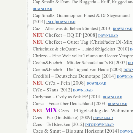
Cap Smallz & Dom The Ruggeda – Ruff, Rugged and
DOWNLOAD
Cap Smallz, Grammophon Finest & DJ Siegesmund –
|
[2014]
INF
O
DOW
NLOAD
Caz – Alles was du lieben könntest [2013]
DOWNLOAD
NEU
Chefket – EQ EP [2008]
DOWNLOAD
NEU
Chefket – Guter Tag (ChrisFader DJ-Mix
Chrischuzz & eloQuent – …sind fehlgeleitet [2010]
D
Chrizzo – Eine Welt voller Träume und leerer Versp
Coehn&Foehrb – Mit der Schaufel auf’s Ei [2007]
DO
Coehn&Foehrb – Die Tugend von Heute [2008]
DOW
Credibil – Deutsches Demotape [2014]
DOWNLO
NEU
Cr7z – Pein [2008]
DOWNLOAD
Cr7z – S7nus [2012]
DOWNLOAD
Curlyman – Cvrly as fvck EP [2014]
DOWNLOAD
Curse – Feuer über Deutschland [2003]
DO
WNLOAD
MIX
NEU
Czes – Flügelschlag des Wahnsinn
Czes – Pur (Goldstücke) [2009]
DOWNLO
AD
Czes – Te1lstrecken [2012]
INFO
|
DOWNLOA
D
Czes & Smut – Bis zum Horizont [2014]
DOWNL