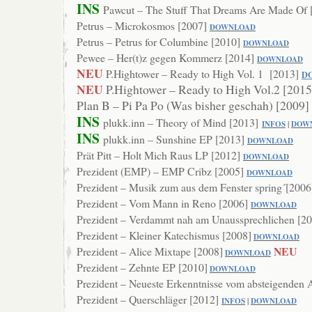
INS
Pawcut – The Stuff That Dreams Are Made Of 
Petrus – Microkosmos [2007]
DOWNLOAD
Petrus – Petrus for Columbine [2010]
DOWNLOAD
Pewee – Her(t)z gegen Kommerz [2014]
DOWNLOAD
NEU
P.Hightower – Ready to High Vol. 1 [2013]
D
NEU
P.Hightower – Ready to High Vol.2 [201
Plan B – Pi Pa Po (Was bisher geschah) [2009]
INS
plukk.inn – Theory of Mind [2013]
INFOS
|
DOW
INS
plukk.inn – Sunshine EP [2013]
DOWNL
OAD
Prät Pitt – Holt Mich Raus LP [2012]
DOWNLOAD
Prezident (EMP) – EMP Cribz [2005]
DOWNLOAD
Prezident – Musik zum aus dem Fenster spring´[2006
Prezident – Vom Mann in Reno [2006]
DOW
NLOAD
Prezident – Verdammt nah am Unaussprechlichen [2
Prezident – Kleiner Katechismus [2008]
DOWNLOAD
NEU
Prezident – Alice Mixtape [2008]
DOWNLOAD
Prezident – Zehnte EP [2010]
DOWNLOAD
Prezident – Neueste Erkenntnisse vom absteigenden 
Prezident – Querschläger [2012]
INFOS
|
DOWNLOAD