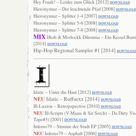
Hey Frank! – Leider zum Glück [2012]
DOWNLOAD
Hieronymuz – Der leuchtende Pfad [2008]
DOWNLO
AD
Hieronymuz – Splitter 1-4 [2007]
DOWNL
OAD
Hieronymuz – Splitter 5-6 [2008]
DOWN
LOAD
Hieronymuz – Splitter 7-8 [2008]
DOWN
LOAD
MIX
Hiob & Morlockk Dilemma – Ein Kessel Bunte
[2014]
DOWNLOAD
Hip-Hop Regional Sampler #1 [2014]
DOWNLOA
Idatic – Unter die Haut [2012]
DOWNLOAD
NEU
Idatic – Ruffnexx [2014]
DOWNLOAD
Ill-Luzion – Retropspective [2010]
DOWNLOAD
NEU
Ill-Scripts (V-Mann & Sir Serch) – Da Dirty Vis
Tape#3) [2001]
DOWNLOAD
Inferno79 – Stimme der Stadt EP [2005]
DOWN
LOAD
NEU
Inferno79 – Asphalt [2006]
DOWNLOAD