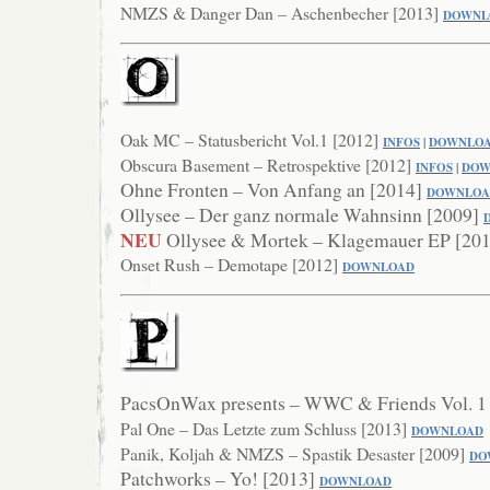
NMZS & Danger Dan – Aschenbecher [2013]
DOWNL
Oak MC – Statusbericht Vol.1 [2012]
INFOS
|
DOWNLO
Obscura Basement – Retrospektive [2012]
INFOS
|
DOW
Ohne Fronten – Von Anfang an [2014]
DOWN
LO
Ollysee – Der ganz normale Wahnsinn [2009]
NEU
Ollysee & Mortek – Klagemauer EP [20
Onset Rush – Demotape [2012]
DOWNLOAD
PacsOnWax presents – WWC & Friends Vol. 1
Pal One – Das Letzte zum Schluss [2013]
DOWNLOAD
Panik, Koljah & NMZS – Spastik Desaster [2009]
DO
Patchworks – Yo! [2013]
DOWNLOAD