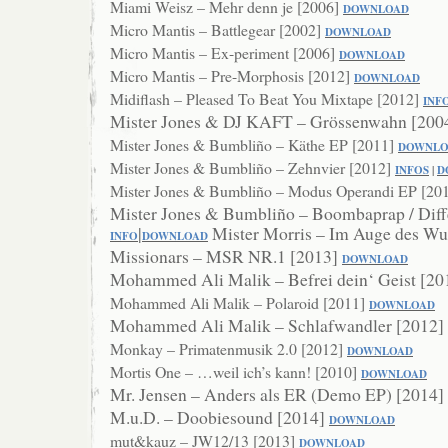
Miami Weisz – Mehr denn je [2006]
DOWNL
OAD
Micro Mantis – Battlegear [2002]
DOWNLOAD
Micro Mantis – Ex-periment [2006]
DOWNLOAD
Micro Mantis – Pre-Morphosis [2012]
DOWNLOAD
Midiflash – Pleased To Beat You Mixtape [2012]
INF
Mister Jones & DJ KAFT – Grössenwahn [200
Mister Jones & Bumbliño – Käthe EP [2011]
DOWNLO
Mister Jones & Bumbliño – Zehnvier [2012]
INFOS
|
D
Mister Jones & Bumbliño – Modus Operandi EP [20
Mister Jones & Bumbliño – Boombaprap / Diff
|
Mister Morris – Im Auge des W
INFO
DOWNLOAD
Missionars – MSR NR.1 [2013]
DO
WNLOAD
Mohammed Ali Malik – Befrei dein‘ Geist [2
Mohammed Ali Malik – Polaroid [2011]
DOWNLOAD
Mohammed Ali Malik – Schlafwandler [2012]
Monkay – Primatenmusik 2.0 [2012]
DOWNLOAD
Mortis One – …weil ich’s kann! [2010]
DOWNLOAD
Mr. Jensen – Anders als ER (Demo EP) [2014]
M.u.D. – Doobiesound [2014]
DOWNLOAD
mut&kauz – JW12/13 [2013]
DOWNLOAD