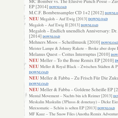
MC Bomber vs. The Elusive Punch Posse – Zu
EP [2014]
DOWNLOAD
M.C.F. Bombensampler CD 1+2 [2012]
DOWNLO
NEU
Megaloh – Auf Ewig [2013]
DOWNLOAD
Megaloh – Auf Ewig II [2013]
DOWNLOAD
Megaloh – Endlich unendlich Anniversary: Dr
[2014]
DOWNLOAD
Mehners Moos – Scheißmusik [2010]
DOWNLOA
Meister Lampe & Johnny Rakete – Broke aber dope
Melanus Quest – Coitus Interruptus [2010]
DOW
NEU
Meller – To the Bone Remix EP [2010]
D
NEU
Meller & Royal Black – Zwischen Städten & 
DOWNLOAD
NEU
Meller & Fabba – Zu Frisch Für Die Zuk
DOWNLOAD
NEU
Meller & Fabba – Goldene Scheiße EP [
Mental Movement – Nachts bin ich Reimer [2013]
DO
Meskalin Maskulin (3Plusss & donetasy) – Dicke Eie
Mexxomatic – Schön is selten EP [2013]
DOWNLOAD
MF Kauz – The Snow Files (Anotha Remix Adventur