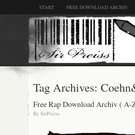
START
FREE DOWNLOAD ARCHIV
Tag Archives:
Coehn
Free Rap Download Archiv ( A-Z
By
SirPreiss