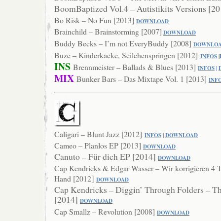
BoomBaptized Vol.4 – Autistikits Versions [2
Bo Risk – No Fun [2013]
DOWNLOA
D
Brainchild – Brainstorming [2007]
DOWNLOAD
Buddy Becks – I’m not EveryBuddy [2008]
DOWNLO
Buze – Kinderkacke, Seilchenspringen [2012]
INFOS
|
INS
Brennmeister – Ballads & Blues [2013]
INFOS
|
MIX
Bunker Bars – Das Mixtape Vol. 1 [2013]
IN
F
Caligari – Blunt Jazz [2012]
INFOS
|
DOWNLOAD
Cameo – Planlos EP [2013]
DOWNLO
AD
Canuto – Für dich EP [2014]
DOWNL
OAD
Cap Kendricks & Edgar Wasser – Wir korrigieren 4 T
]
Hand [2012
DOWNLOAD
Cap Kendricks – Diggin’ Through Folders – T
[2014]
DOWN
LOAD
Cap Smallz – Revolution [2008]
DO
WNLOAD