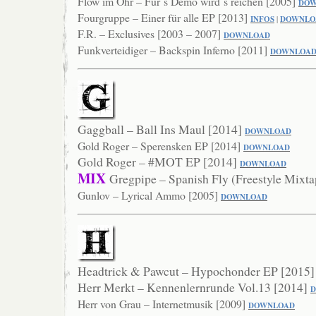
Flow im Ohr – Für`s Demo wird`s reichen [2005]
DOW
Fourgruppe – Einer für alle EP [2013]
INFOS
|
DOWNLO
F.R. – Exclusives [2003 – 2007]
DOWNLOAD
Funkverteidiger – Backspin Inferno [2011]
DOWNLO
A
Gaggball – Ball Ins Maul [2014]
DOWNLOAD
Gold Roger – Sperensken EP [2014]
DOWNLOA
D
Gold Roger – #MOT EP [2014]
DOWNLOAD
MIX
Gregpipe – Spanish Fly (Freestyle Mixt
Gunlov – Lyrical Ammo [2005]
DOWNLOAD
Headtrick & Pawcut – Hypochonder EP [2015
Herr Merkt – Kennenlernrunde Vol.13 [2014]
Herr von Grau – Internetmusik [2009]
DOWNLOAD