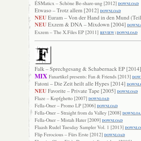
ÉSMaticx – Schöne Be-share-ung [2012]
DOWNLOAD
Etwaso – Trotz allem [2012]
D
OWNLOAD
NEU
Euram – Von der Hand in den Mund (Teil
NEU
Exzem & DNA – Mixdown [2004]
DOWNL
Exzem – The X.Files EP [2011]
REVIEW
|
DOWNLOAD
Falk – Sprechgesang & Schabernack EP [2014
MIX
Fanartikel presents: Fan & Friends [2013]
DOW
Fatoni – Die Zeit heilt alle Hypes [2014]
DOWNL
NEU
Favorite – Private Tape [2005]
DOWNLOAD
Flaze – Kopfghetto [2007]
DOW
NLOAD
Fella-Oner – Promo LP [2006]
DOWNLOAD
Fella-Oner – Straight from da Valley [2008]
DOWNLOA
Fella-Oner – Mistah Hater [2009]
DOWNLOAD
Flaash Rudel Tuesday Sampler Vol. 1 [2013]
DOWN
LO
Flip Ferocious – Fürs Erste [2012]
DO
WNLOAD