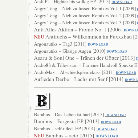
Ändi Pi – Highter bis wolkig EP [2013]
DOWNLO
AD
Angry Teng – Nich zu fassen Remixes Vol. 1 [2009]
Angry Teng – Nich zu fassen Remixes Vol. 2 [2009]
Angry Teng – Nich zu fassen Remixes Vol. 3 [2009]
Anti Alles Aktion – Promo No. 1 [2006]
DOWNL
Antifuchs – Willkommen im Fuxxxbau [
NEU
Argonautiks – Tag3 [2011]
DOWN
LOAD
Argonautiks – Glasige Augen [2010]
DOWNLOAD
Asaru & Soul One – Tränen der Götter [2013]
Audio88 & Tillevision – Für eine Handvoll Spucke 
AudioMax – Abschiedspferdekuss [2011]
DOWNLOAD
Aufjeden Derbe – Lachs mit Senf [2014]
DO
WNL
Bambus – Das Leben ist hart [2013]
DOWNLO
AD
Bambus – Fargesia EP [2013]
DOWNLOAD
Bambus – self-titled. EP [2014]
DOWN
LOAD
Bambus – octo [2015]
NEU
DOWNLOAD