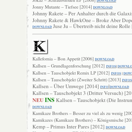
DOWNLOAD
Jonny Mutante – Tiefsee [2014]
DOWNLOAD
Johnny Rakete – Per Anhalter durch die Galax
Johnny Rakete & HawkOne – Broke Aber Dop
Juse Ju – Übertreib nicht deine Rolle
DOWNL
OAD
Kallefornia – Bon Appetit [2006]
DOWNLOAD
Kallsen – Grundlagenforschung [2012]
INFOS
|
DOWNL
Kallsen – Tauschobjekt Remix LP [2012]
INFOS
|
DOW
Kallsen – Tauschobjekt (Zweiter Schritt) [2013]
INFOS
Kallsen – Über Umwege [2014]
|
INFO
DOWNLOAD
Kallsen – Tauschobjekt 3 (Dritter Versuch) [2
INS
NEU
Kallsen – Tauschobjekt (Die Instru
DOWNLOAD
Kamikaze Brothers – Besser zu viel als zu wenig [20
Kamikazes (Kamikaze Brothers) – Königsmische [20
Kemp – Primus Inter Pares [2012]
DOWNLOAD