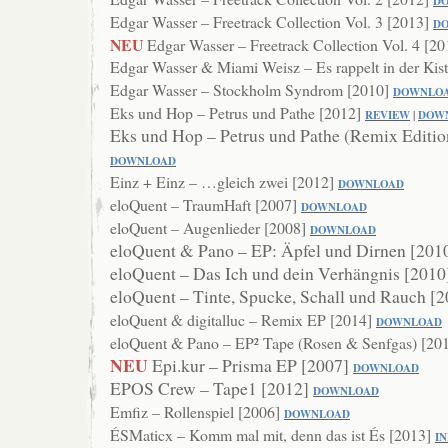
D
Edgar Wasser – Freetrack Collection Vol. 3 [2013]
D
NEU
Edgar Wasser – Freetrack Collection Vol. 4 [2
Edgar Wasser & Miami Weisz – Es rappelt in der Kis
Edgar Wasser – Stockholm Syndrom [2010]
DOWNL
O
Eks und Hop – Petrus und Pathe [2012]
REVIEW
|
DOW
Eks und Hop – Petrus und Pathe (Remix Editio
DOWNLOAD
Einz + Einz – …gleich zwei [2012]
DOWNL
OAD
eloQuent – TraumHaft [2007]
DOWNLOAD
eloQuent – Augenlieder [2008]
DOWN
LOAD
eloQuent & Pano – EP: Äpfel und Dirnen [201
eloQuent – Das Ich und dein Verhängnis [201
eloQuent – Tinte, Spucke, Schall und Rauch [
eloQuent & digitalluc – Remix EP [2014]
DOWNLOAD
eloQuent & Pano – EP² Tape (Rosen & Senfgas) [20
NEU
Epi.kur – Prisma EP [2007]
DOWNLOAD
EPOS Crew – Tape1 [2012]
DOWNLOAD
Emfiz – Rollenspiel [2006]
DOWNL
OAD
ÉSMaticx – Komm mal mit, denn das ist És [2013]
I