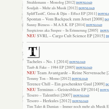
Strahlemann – Monolog [2012]
DOWNLOAD
Souljah – Mehr als Musik [2012]
DOWNLOAD
SpliffTastiC, Grisu & Djin – Effect EP [2011]
DO
WNL
Spontan – Vom Backpack zum Jetset [2008]
DO
Sunny Bizness – M.A.S.K. EP [2014]
DOWNLOAD
Suspicious aka Suspee – In Erinnerung [2005]
DOWN
NEU
SVRL – Cargo Cult Science EP [2015]
D
Tacheles – No. 1 [2014]
DOWNLOAD
Taub & Fake – 1984 EP [2005]
DOWNLOAD
NEU
Team Avantgarde – Reine Nervensache 
Temmy Ton – Momo [2012]
DOWNLOAD
Terence Chill – Ein geschenkter Gaul [2009]
D
NEU
Terminus – Geistesblitze EP [2014]
DOWN
Tesero – Talentfrei [2007]
DOWNLOAD
Tesoro – Herkules [2012]
DOWNLOAD
Tim Taler & Damian – Immer noch mehr als Musik 