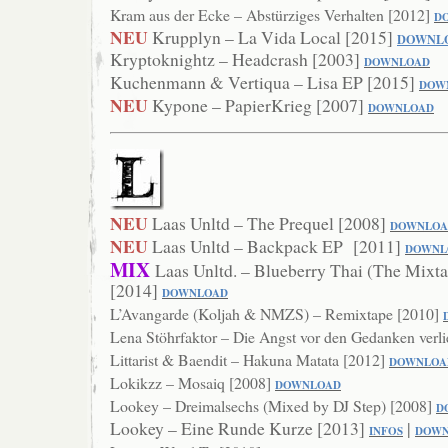
Kram aus der Ecke – Abstürziges Verhalten [2012]
D
NEU
Krupplyn – La Vida Local [2015]
DOWNL
Kryptoknightz – Headcrash [2003]
DOWNLOAD
Kuchenmann & Vertiqua – Lisa EP [2015]
DOW
NEU
Kypone – PapierKrieg [2007]
DOWNLOAD
NEU
Laas Unltd – The Prequel [2008]
DOWNLOA
NEU
Laas Unltd – Backpack EP [2011]
DOWNL
MIX
Laas Unltd. – Blueberry Thai (The Mixta
[2014]
DOWNLOAD
L’Avangarde (Koljah & NMZS) – Remixtape [2010]
Lena Stöhrfaktor – Die Angst vor den Gedanken verl
Littarist & Baendit – Hakuna Matata [2012]
DOW
NLOA
Lokikzz – Mosaiq [2008]
DOWNLOAD
Lookey – Dreimalsechs (Mixed by DJ Step) [2008]
D
Lookey – Eine Runde Kurze [2013]
|
INFOS
DOWN