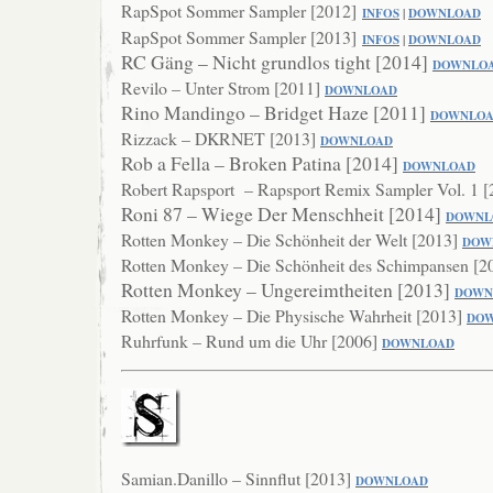
RapSpot Sommer Sampler [2012]
INFOS
|
DOWNLOAD
RapSpot Sommer Sampler [2013]
INFOS
|
DOWNLOAD
RC Gäng – Nicht grundlos tight [2014]
DOWNLO
Revilo – Unter Strom [2011]
DOWNLOAD
Rino Mandingo – Bridget Haze [2011]
DOWNLO
Rizzack – DKRNET [2013]
DOWNLOAD
Rob a Fella – Broken Patina [2014]
DOWNLO
AD
Robert Rapsport – Rapsport Remix Sampler Vol. 1 
Roni 87 – Wiege Der Menschheit [2014]
DOWNL
Rotten Monkey – Die Schönheit der Welt [2013]
DOW
Rotten Monkey – Die Schönheit des Schimpansen [2
Rotten Monkey – Ungereimtheiten [2013]
DOWN
Rotten Monkey – Die Physische Wahrheit [2013]
DO
Ruhrfunk – Rund um die Uhr [2006]
DOWNLOAD
Samian.Danillo – Sinnflut [2013]
DOWNLOAD