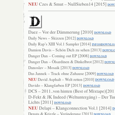
NEU
Czes & Smut – NullSieben14 [2015]
DOW
Daez – Vor der Dämmerung [2010]
DOWN
LOAD
Daily News – Skizzen [2012]
DOWNLOAD
Daily Rap’s XIII Vol.1 Sampler [2014]
INFOS
|
DOWNLO
Damion Davis – Schön Dich zu sehen [2013]
DOWNL
Danger Dan – Coming out EP [2008]
DOW
NLOAD
Danger Dan – Ölsardinen & Dinkelbrot [2012]
DOWN
Danoslav – Mosaik [2013]
DOWNLOAD
Das Jannek – Track ohne Zuhause [2009]
DOWNLOAD
NEU
David Asphalt – Welt retten [2010]
DOWNLOAD
Davido – Klangfarben EP [2013]
DOWNLOAD
DCS – 2011..von hinten (Best of Mixtape)[20
D-Fekt & JK Indeed (Weltuntergäng) – Der Tu
Lichts [2011]
DOWNLOAD
NEU
Delapi – Klangconnection Vol.1 [2014]
D
Densta & Krizzle – Veränderung [2013]
DOWN
LOAD