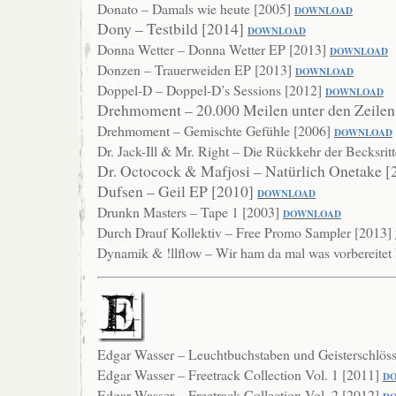
Donato – Damals wie heute [2005]
DOWNLOAD
Dony – Testbild [2014]
DOWNLOAD
Donna Wetter – Donna Wetter EP [2013]
DOWNLOAD
Donzen – Trauerweiden EP [2013]
DOWNLOAD
Doppel-D – Doppel-D’s Sessions [2012]
DOWNLOAD
Drehmoment – 20.000 Meilen unter den Zeilen
Drehmoment – Gemischte Gefühle [2006]
DO
WNLOAD
Dr. Jack-Ill & Mr. Right – Die Rückkehr der Becksrit
Dr. Octocock & Mafjosi – Natürlich Onetake 
Dufsen – Geil EP [2010]
DOWNLOAD
Drunkn Masters – Tape 1 [2003]
DOWNLOAD
Durch Drauf Kollektiv – Free Promo Sampler [2013]
Dynamik & !llflow – Wir ham da mal was vorbereite
Edgar Wasser – Leuchtbuchstaben und Geisterschlös
Edgar Wasser – Freetrack Collection Vol. 1 [2011]
D
Edgar Wasser – Freetrack Collection Vol. 2 [2012]