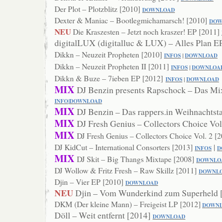
Der Plot – Plotzblitz [2010]
DOWNLOAD
Dexter & Maniac – Bootlegmichamarsch! [2010]
DO
W
NEU
Die Kraszesten – Jetzt noch kraszer! EP [2011]
digitalLUX (digitalluc & LUX) – Alles Plan E
Dikkn – Neuzeit Propheten [2010]
INFOS
|
DOWNLOAD
Dikkn – Neuzeit Propheten II [2011]
INFOS
|
DOWNLOA
Dikkn & Buze – 7ieben EP [2012]
INFOS
|
DOWNLOAD
MIX
DJ Benzin presents Rapschock – Das Mi
INFO
|
DOWN
LOAD
MIX
DJ Benzin – Das rappers.in Weihnachtst
MIX
DJ Fresh Genius – Collectors Choice Vol
MIX
DJ Fresh Genius – Collectors Choice Vol. 2 [
DJ KidCut – International Consorters [2013]
|
INFOS
D
MIX
DJ Skit – Big Thangs Mixtape [2008]
DOWNLO
DJ Wollow & Fritz Fresh – Raw Skillz [2011]
DOWNL
Djin – Vier EP [2010]
DOWNLOAD
NEU
Djin – Vom Wunderkind zum Superheld 
DKM (Der kleine Mann) – Freigeist LP [2012]
DOWN
Döll – Weit entfernt [2014]
DOW
NLOAD