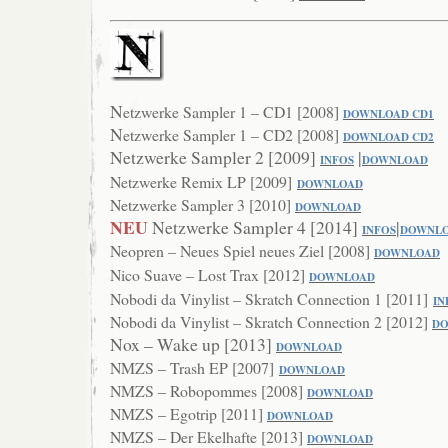
N
etzwerke
Sampler 1 – CD1 [2008]
DOWNLOAD CD1
N
etzwerke
Sampler 1 – CD2 [2008]
DOWNLOAD CD2
Netzwerke Sampler 2 [2009]
|
INFOS
DOWNLOAD
Netzwerke Remix LP [2009]
DOWNLOAD
Netzwerke Sampler 3 [2010]
DOWNLOAD
NEU
Netzwerke Sampler 4 [2014]
|
I
NFOS
DOWNL
Neopren – Neues Spiel neues Ziel [2008]
DOWNLOAD
Nico Suave – Lost Trax [2012]
DOWNLOAD
Nobodi da Vinylist – Skratch Connection 1 [2011]
IN
Nobodi da Vinylist – Skratch Connection 2 [2012]
D
Nox – Wake up [2013]
DOWNLOAD
NMZS – Trash EP [2007]
DOWNLOAD
NMZS – Robopommes [2008]
DOWNLOAD
NMZS – Egotrip [2011]
DOWNLOAD
NMZS – Der Ekelhafte [2013]
DOWNLOAD