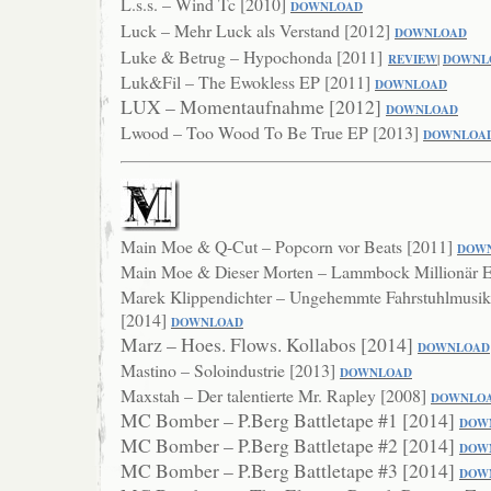
L.s.s. – Wind Tc [2010]
DOWNLO
AD
Luck – Mehr Luck als Verstand [2012]
DOWNLOAD
Luke & Betrug – Hypochonda [2011]
REVIEW
|
DOWNL
Luk&Fil – The Ewokless EP [2011]
DOWNLOAD
LUX – Momentaufnahme [2012]
DOWNL
OAD
Lwood – Too Wood To Be True EP [2013]
DOWNLOA
Main Moe & Q-Cut – Popcorn vor Beats [2011]
DOW
Main Moe & Dieser Morten – Lammbock Millionär 
Marek Klippendichter – Ungehemmte Fahrstuhlmusik 
[2014]
DOW
NLOAD
Marz – Hoes. Flows. Kollabos [2014]
DOWNLOAD
Mastino – Soloindustrie [2013]
DOWNLOAD
Maxstah – Der talentierte Mr. Rapley [2008]
DOWNLO
MC Bomber – P.Berg Battletape #1 [2014]
DOW
MC Bomber – P.Berg Battletape #2 [2014]
DOW
MC Bomber – P.Berg Battletape #3 [2014]
DOW