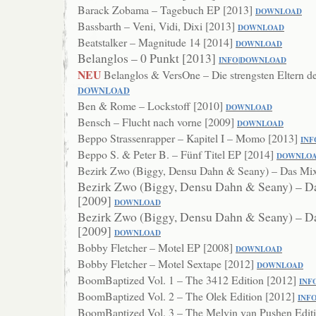
Barack Zobama – Tagebuch EP [2013]
DOWNLOAD
Bassbarth – Veni, Vidi, Dixi [2013]
DO
WNLOAD
Beatstalker – Magnitude 14 [2014]
DOWNLOA
D
Belanglos – 0 Punkt [2013]
INFO
|
DOWNLOAD
NEU
Belanglos & VersOne – Die strengsten Eltern d
DOWNLOAD
Ben & Rome – Lockstoff [2010]
DOWNLOAD
Bensch – Flucht nach vorne [2009]
DOWNL
OAD
Beppo Strassenrapper – Kapitel I – Momo [2013]
INF
Beppo S. & Peter B. – Fünf Titel EP [2014]
DOWNL
O
Bezirk Zwo (Biggy, Densu Dahn & Seany) – Das Mi
Bezirk Zwo (Biggy, Densu Dahn & Seany) – D
[2009]
DOWNLOAD
Bezirk Zwo (Biggy, Densu Dahn & Seany) – D
[2009]
DOWNLOAD
Bobby Fletcher – Motel EP [2008]
DOWNL
OAD
Bobby Fletcher – Motel Sextape [2012]
DOWNLOAD
BoomBaptized Vol. 1 – The 3412 Edition [2012]
INF
BoomBaptized Vol. 2 – The Olek Edition [2012]
INF
BoomBaptized Vol. 3 – The Melvin van Pushen Editi