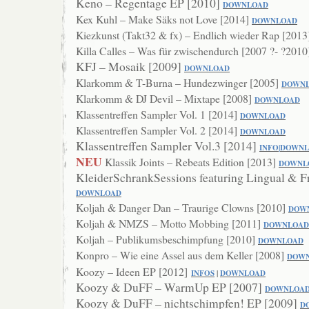
Keno – Regentage EP [2010]
DOWNLOAD
Kex Kuhl – Make Säks not Love [2014]
DOWNLOAD
Kiezkunst (Takt32 & fx) – Endlich wieder Rap [201
Killa Calles – Was für zwischendurch [2007 ?- ?201
KFJ – Mosaik [2009]
DOWNLOAD
Klarkomm & T-Burna – Hundezwinger [2005]
DOWN
Klarkomm & DJ Devil – Mixtape [2008]
DOWNLO
AD
Klassentreffen Sampler Vol. 1 [2014]
DOWNLOAD
Klassentreffen Sampler Vol. 2 [2014]
DOWNLOAD
Klassentreffen Sampler Vol.3 [2014]
INFO
|
DOWNL
NEU
Klassik Joints – Rebeats Edition [2013]
DOWNL
KleiderSchrankSessions featuring Lingual & F
DOWN
LOAD
Koljah & Danger Dan – Traurige Clowns [2010]
DOW
Koljah & NMZS – Motto Mobbing [2011]
DOWNLOAD
Koljah – Publikumsbeschimpfung [2010]
DOWNL
OAD
Konpro – Wie eine Assel aus dem Keller [2008]
DOW
Koozy – Ideen EP [2012]
INFOS
|
DOWNLO
AD
Koozy & DuFF – WarmUp EP [2007]
DO
WNLOA
Koozy & DuFF – nichtschimpfen! EP [2009]
D