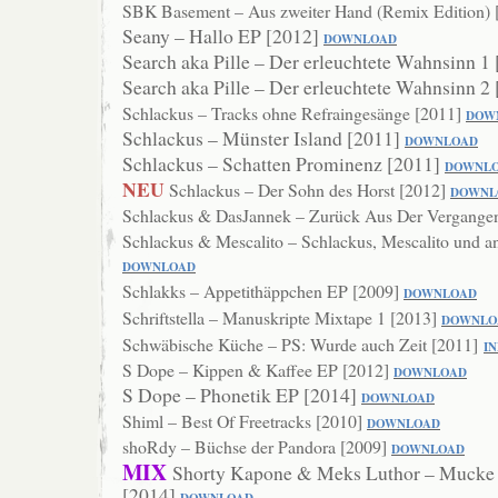
SBK Basement – Aus zweiter Hand (Remix Edition)
Seany – Hallo EP [2012]
DOWNLOAD
Search aka Pille – Der erleuchtete Wahnsinn 1
Search aka Pille – Der erleuchtete Wahnsinn 2
Schlackus – Tracks ohne Refraingesänge [2011]
DOW
Schlackus – Münster Island [2011]
DOWNL
OAD
Schlackus – Schatten Prominenz [2011]
DOWNL
NEU
Schlackus – Der Sohn des Horst [2012]
DOWNL
Schlackus & DasJannek – Zurück Aus Der Vergangen
Schlackus & Mescalito – Schlackus, Mescalito und 
DOWNLOAD
Schlakks – Appetithäppchen EP [2009]
DOWNLOAD
Schriftstella – Manuskripte Mixtape 1 [2013]
DOWNLO
Schwäbische Küche – PS: Wurde auch Zeit [2011]
I
S Dope – Kippen & Kaffee EP [2012]
DOWN
LOAD
S Dope – Phonetik EP [2014]
DOWNLOAD
Shiml – Best Of Freetracks [2010]
DOWNL
OAD
shoRdy – Büchse der Pandora [2009]
DOWNLO
AD
MIX
Shorty Kapone & Meks Luthor – Mucke
[2014]