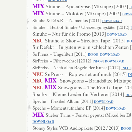
DOWNLOAD
MIX
Sinuhe – Apocalypse (Mixtape) [2007]
D
MIX
Sinuhe – Molotov (Mixtape) [2007]
DOWN
Sinuhe & DJ s.R. – Namenlos [2011]
DOWNLOAD
Sinuhe – Best of Sinuhe / Überzeugungstäter [2012]
Sinuhe – Nur für die Promo [2013]
DOWNL
OAD
NEU
Sinuhe & Skor – Streetart Tape [2015]
D
Sir Defekt – In guten wie in schlechten Zeiten
SirPreiss – Ungefiltert [2011]
INFOS
|
DOWNLOAD
SirPreiss – Filterwechsel [2012]
INFOS
|
DOWNLOAD
SirPreiss – Nach allen Regeln der Kunst [2012]
INFOS
NEU
SirPreiss – Rap wartet auf mich [2015]
I
MIX
NEU
Snowgoons – Brandsätze Mixtape
MIX
NEU
Snowgoons – The Remix Tape [20
Sparky – Kleine Lieder für Verlierer [2014]
DO
Speche – Flexibel Album [2011]
DOWNLOAD
Speche – Momentaufnahme EP [2014]
DOWNL
OAD
MIX
Stieber Twins – Fenster geputzt (Mixed bei D
DOWNLOAD
Stoney Styles VCB Audiopakete [2012 / 2013]
INFOS