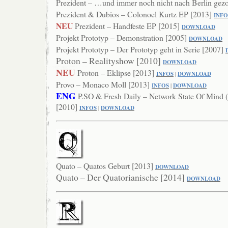
Prezident – …und immer noch nicht nach Berlin gez
Prezident & Dubios – Colonoel Kurtz EP [2013]
INFO
NEU
Prezident – Handfeste EP [2015]
DOWNLOAD
Projekt Prototyp – Demonstration [2005]
DOWNLOAD
Projekt Prototyp – Der Prototyp geht in Serie [2007]
Proton – Realityshow [2010]
DOWNL
OAD
NEU
Proton – Eklipse [2013]
INFOS
|
DOWNLOAD
Provo – Monaco Moll [2013]
INFOS
|
DOWNLOAD
ENG
P.SO & Fresh Daily – Network State Of Mind 
[2010]
INFOS
|
DOWNLOAD
Quato – Quatos Geburt [2013]
DOWNL
OAD
Quato – Der Quatorianische [2014]
DOWNLOAD