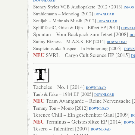
DOWNLOAD
Stoney Styles VCB Audiopakete [2012 / 2013]
INFOS
Strahlemann – Monolog [2012]
DOWNLOAD
Souljah – Mehr als Musik [2012]
DOWNLOAD
SpliffTastiC, Grisu & Djin – Effect EP [2011]
DO
WNL
Spontan – Vom Backpack zum Jetset [2008]
DO
Sunny Bizness – M.A.S.K. EP [2014]
DOWNLOAD
Suspicious aka Suspee – In Erinnerung [2005]
DOWN
NEU
SVRL – Cargo Cult Science EP [2015]
D
Tacheles – No. 1 [2014]
DOWNLOAD
Taub & Fake – 1984 EP [2005]
DOWNLOAD
NEU
Team Avantgarde – Reine Nervensache 
Temmy Ton – Momo [2012]
DOWNLOAD
Terence Chill – Ein geschenkter Gaul [2009]
D
NEU
Terminus – Geistesblitze EP [2014]
DOWN
Tesero – Talentfrei [2007]
DOWNLOAD