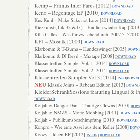
Kemp – Primus Inter Pares [2012]
DOWNLOAD
Keno – Regentage EP [2010]
DOWNLOAD
Kex Kuhl – Make Säks not Love [2014]
DOWNLOAD
Kiezkunst (Takt32 & fx) – Endlich wieder Rap [201
Killa Calles – Was für zwischendurch [2007 ?- ?201
KFJ – Mosaik [2009]
DOWNLOAD
Klarkomm & T-Burna – Hundezwinger [2005]
DOWN
Klarkomm & DJ Devil – Mixtape [2008]
DOWNLO
AD
Klassentreffen Sampler Vol. 1 [2014]
DOWNLOAD
Klassentreffen Sampler Vol. 2 [2014]
DOWNLOAD
Klassentreffen Sampler Vol.3 [2014]
INFO
|
DOWNL
NEU
Klassik Joints – Rebeats Edition [2013]
DOWNL
KleiderSchrankSessions featuring Lingual & F
DOWN
LOAD
Koljah & Danger Dan – Traurige Clowns [2010]
DOW
Koljah & NMZS – Motto Mobbing [2011]
DOWNLOAD
Koljah – Publikumsbeschimpfung [2010]
DOWNL
OAD
Konpro – Wie eine Assel aus dem Keller [2008]
DOW
Koozy – Ideen EP [2012]
INFOS
|
DOWNLO
AD