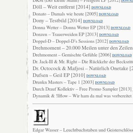
DOWN
Döll – Weit entfernt [2014]
DOW
NLOAD
Donato – Damals wie heute [2005]
DOWNLOAD
Dony – Testbild [2014]
DOWNLOAD
Donna Wetter – Donna Wetter EP [2013]
DOWNLOAD
Donzen – Trauerweiden EP [2013]
DOWNLOAD
Doppel-D – Doppel-D’s Sessions [2012]
DOWNLOAD
Drehmoment – 20.000 Meilen unter den Zeilen
Drehmoment – Gemischte Gefühle [2006]
DO
WNLOAD
Dr. Jack-Ill & Mr. Right – Die Rückkehr der Becksrit
Dr. Octocock & Mafjosi – Natürlich Onetake 
Dufsen – Geil EP [2010]
DOWNLOAD
Drunkn Masters – Tape 1 [2003]
DOWNLOAD
Durch Drauf Kollektiv – Free Promo Sampler [2013]
Dynamik & !llflow – Wir ham da mal was vorbereite
Edgar Wasser – Leuchtbuchstaben und Geisterschlös