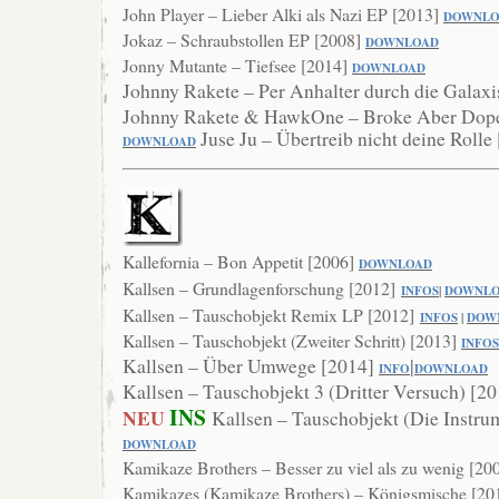
John Player – Lieber Alki als Nazi EP [2013]
DOWNLO
Jokaz – Schraubstollen EP [2008]
DOWNLOAD
Jonny Mutante – Tiefsee [2014]
DOWNLOAD
Johnny Rakete – Per Anhalter durch die Galax
Johnny Rakete & HawkOne – Broke Aber Dop
Juse Ju – Übertreib nicht deine Rolle
DOWNL
OAD
Kallefornia – Bon Appetit [2006]
DOWNLOAD
Kallsen – Grundlagenforschung [2012]
INFOS
|
DOWNL
Kallsen – Tauschobjekt Remix LP [2012]
INFOS
|
DOW
Kallsen – Tauschobjekt (Zweiter Schritt) [2013]
INFOS
Kallsen – Über Umwege [2014]
|
INFO
DOWNLOAD
Kallsen – Tauschobjekt 3 (Dritter Versuch) [2
INS
NEU
Kallsen – Tauschobjekt (Die Instru
DOWNLOAD
Kamikaze Brothers – Besser zu viel als zu wenig [20
Kamikazes (Kamikaze Brothers) – Königsmische [20