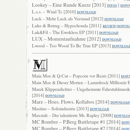
Lookey – Eine Runde Kurze [2013]
|
INFOS
DOWN
L.s.s. – Wind Tc [2010]
DOWNLO
AD
Luck – Mehr Luck als Verstand [2012]
DOWNLOAD
Luke & Betrug – Hypochonda [2011]
REVIEW
|
DOWNL
Luk&Fil – The Ewokless EP [2011]
DOWNLOAD
LUX – Momentaufnahme [2012]
DOWNL
OAD
Lwood – Too Wood To Be True EP [2013]
DOWNLOA
Main Moe & Q-Cut – Popcorn vor Beats [2011]
DOW
Main Moe & Dieser Morten – Lammbock Millionär 
Marek Klippendichter – Ungehemmte Fahrstuhlmusik 
[2014]
DOW
NLOAD
Marz – Hoes. Flows. Kollabos [2014]
DOWNLOAD
Mastino – Soloindustrie [2013]
DOWNLOAD
Maxstah – Der talentierte Mr. Rapley [2008]
DOWNLO
MC Bomber – P.Berg Battletape #1 [2014]
DOW
MC Bomber – P.Berg Battletape #2 [2014]
DOW