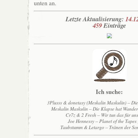
unten an.
Letzte Aktualisierung:
14.1
459
Einträge
Ich suche:
3Plusss & donetasy (Meskalin Maskulin) – Di
Meskalin Maskulin – Die Klapse hat Wande
Cr7z & 2 Fresh – Wir tun das für un
Joe Hennessy – Planet of the Tapes
Taubstumm & Letargo – Tränen der So