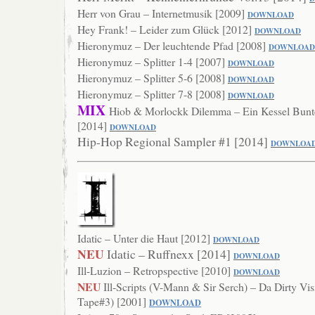
Herr von Grau – Internetmusik [2009]
DOWNLOAD
Hey Frank! – Leider zum Glück [2012]
DOWNLOAD
Hieronymuz – Der leuchtende Pfad [2008]
DOWNLO
AD
Hieronymuz – Splitter 1-4 [2007]
DOWNL
OAD
Hieronymuz – Splitter 5-6 [2008]
DOWN
LOAD
Hieronymuz – Splitter 7-8 [2008]
DOWN
LOAD
MIX
Hiob & Morlockk Dilemma – Ein Kessel Bunte
[2014]
DOWNLOAD
Hip-Hop Regional Sampler #1 [2014]
DOWNLOA
Idatic – Unter die Haut [2012]
DOWNLOAD
NEU
Idatic – Ruffnexx [2014]
DOWNLOAD
Ill-Luzion – Retropspective [2010]
DOWNLOAD
NEU
Ill-Scripts (V-Mann & Sir Serch) – Da Dirty Vis
Tape#3) [2001]
DOWNLOAD