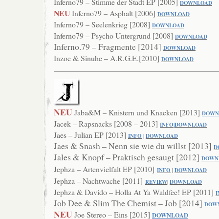
Inferno79 – Stimme der Stadt EP [2005]
DOWN
LOAD
NEU
Inferno79 – Asphalt [2006]
DOWNLOAD
Inferno79 – Seelenkrieg [2008]
DOWNL
OAD
Inferno79 – Psycho Untergrund [2008]
DOWNLOAD
Inferno.79 – Fragmente [2014]
DOWNLOAD
Inzoe & Sinuhe – A.R.G.E.[2010]
DOWNLOAD
NEU
Jaba&M – Knistern und Knacken [2013]
DOWN
Jacek – Rapsnacks [2008 – 2013]
INFO
|
DOWNLOAD
Jaes – Julian EP [2013]
INFO
|
DOWNLOAD
Jaes & Snash – Nenn sie wie du willst [2013]
D
Jales & Knopf – Praktisch gesaugt [2012]
DOWN
Jephza – Artenvielfalt EP [2010]
INFO
|
DOWNLOAD
Jephza – Nachtwache [2011]
RE
VIEW
|
DOWNLOAD
Jephza & Davido – Holla At Ya Waldfee! EP [2011]
I
Job Dee & Slim The Chemist – Job [2014]
DOW
NEU
Joe Stereo – Eins [2015]
DOWNLOAD