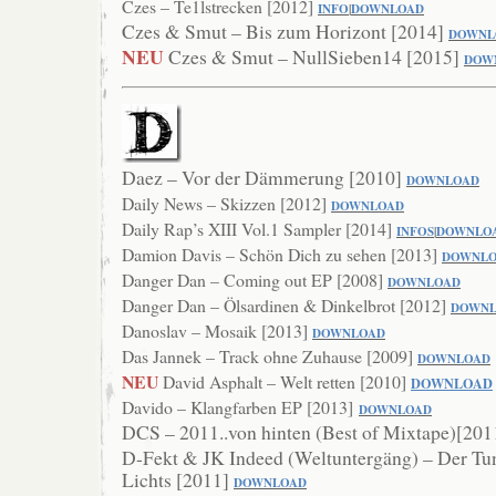
Czes – Te1lstrecken [2012]
INFO
|
DOWNLOA
D
Czes & Smut – Bis zum Horizont [2014]
DOWNL
NEU
Czes & Smut – NullSieben14 [2015]
DOW
Daez – Vor der Dämmerung [2010]
DOWN
LOAD
Daily News – Skizzen [2012]
DOWNLOAD
Daily Rap’s XIII Vol.1 Sampler [2014]
INFOS
|
DOWNLO
Damion Davis – Schön Dich zu sehen [2013]
DOWNL
Danger Dan – Coming out EP [2008]
DOW
NLOAD
Danger Dan – Ölsardinen & Dinkelbrot [2012]
DOWN
Danoslav – Mosaik [2013]
DOWNLOAD
Das Jannek – Track ohne Zuhause [2009]
DOWNLOAD
NEU
David Asphalt – Welt retten [2010]
DOWNLOAD
Davido – Klangfarben EP [2013]
DOWNLOAD
DCS – 2011..von hinten (Best of Mixtape)[20
D-Fekt & JK Indeed (Weltuntergäng) – Der Tu
Lichts [2011]
DOWNLOAD