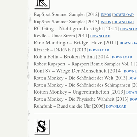
RapSpot Sommer Sampler [2012]
INFOS
|
DOWNLOAD
RapSpot Sommer Sampler [2013]
INFOS
|
DOWNLOAD
RC Gäng – Nicht grundlos tight [2014]
DOWNLO
Revilo – Unter Strom [2011]
DOWNLOAD
Rino Mandingo – Bridget Haze [2011]
DOWNLO
Rizzack – DKRNET [2013]
DOWNLOAD
Rob a Fella – Broken Patina [2014]
DOWNLO
AD
Robert Rapsport – Rapsport Remix Sampler Vol. 1 
Roni 87 – Wiege Der Menschheit [2014]
DOWNL
Rotten Monkey – Die Schönheit der Welt [2013]
DOW
Rotten Monkey – Die Schönheit des Schimpansen [2
Rotten Monkey – Ungereimtheiten [2013]
DOWN
Rotten Monkey – Die Physische Wahrheit [2013]
DO
Ruhrfunk – Rund um die Uhr [2006]
DOWNLOAD