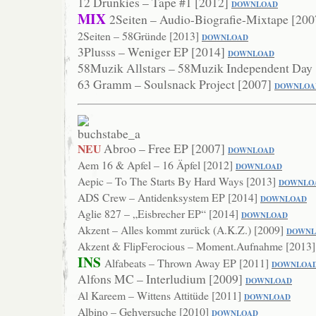
12 Drunkies – Tape #1 [2012]
DOWNLOAD
MIX
2Seiten – Audio-Biografie-Mixtape [20
2Seiten – 58Gründe [2013]
DOWNLO
AD
3Plusss – Weniger EP [2014]
DOWN
LOAD
58Muzik Allstars – 58Muzik Independent Day
63 Gramm – Soulsnack Project [2007]
DOWNLOA
Abroo – Free EP [2007]
NEU
DOWNLOAD
Aem 16 & Apfel – 16 Äpfel [2012]
DOWNLOAD
Aepic – To The Starts By Hard Ways [2013]
DOWN
LO
ADS Crew – Antidenksystem EP [2014]
DOWNLOAD
Aglie 827 – „Eisbrecher EP“ [2014]
DOWNLO
AD
Akzent – Alles kommt zurück (A.K.Z.) [2009]
DOWNL
Akzent & FlipFerocious – Moment.Aufnahme [2013
INS
Alfabeats – Thrown Away EP [2011]
DOWNLOA
Alfons MC – Interludium [2009]
DO
WNLOAD
Al Kareem – Wittens Attitüde [2011]
DOWNL
OAD
Albino – Gehversuche [2010]
DOWNLOAD