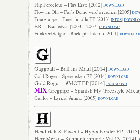
Flip Ferocious – Fürs Erste [2012]
DO
WNLOAD
Flow im Ohr – Für`s Demo wird`s reichen [2005]
DOW
Fourgruppe – Einer für alle EP [2013]
INFOS
|
DOWNLO
F.R. – Exclusives [2003 – 2007]
DOWNLOAD
Funkverteidiger – Backspin Inferno [2011]
DOWNLO
A
Gaggball – Ball Ins Maul [2014]
DOWNLOAD
Gold Roger – Sperensken EP [2014]
DOWNLOA
D
Gold Roger – #MOT EP [2014]
DOWNLOAD
MIX
Gregpipe – Spanish Fly (Freestyle Mixt
Gunlov – Lyrical Ammo [2005]
DOWNLOAD
Headtrick & Pawcut – Hypochonder EP [2015
Herr Merkt – Kennenlernrunde Vol.13 [2014]