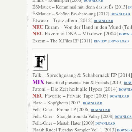
DOWNL
OAD
ÉSMaticx – Komm mal mit, denn das ist És [2013]
I
ÉSMaticx – Schöne Be-share-ung [2012]
DOWNLOAD
Etwaso – Trotz allem [2012]
D
OWNLOAD
NEU
Euram – Von der Hand in den Mund (Teil
NEU
Exzem & DNA – Mixdown [2004]
DOWNL
Exzem – The X.Files EP [2011]
REVIEW
|
DOWNLOAD
Falk – Sprechgesang & Schabernack EP [2014
MIX
Fanartikel presents: Fan & Friends [2013]
DOW
Fatoni – Die Zeit heilt alle Hypes [2014]
DOWNL
NEU
Favorite – Private Tape [2005]
DOWNLOAD
Flaze – Kopfghetto [2007]
DOW
NLOAD
Fella-Oner – Promo LP [2006]
DOWNLOAD
Fella-Oner – Straight from da Valley [2008]
DOWNLOA
Fella-Oner – Mistah Hater [2009]
DOWNLOAD
Flaash Rudel Tuesday Sampler Vol. 1 [2013]
DOWN
LO