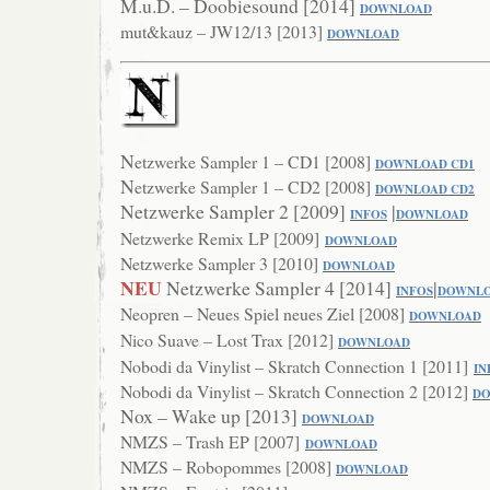
M.u.D. – Doobiesound [2014]
DOWNLOAD
mut&kauz – JW12/13 [2013]
DOWNLOAD
N
etzwerke
Sampler 1 – CD1 [2008]
DOWNLOAD CD1
N
etzwerke
Sampler 1 – CD2 [2008]
DOWNLOAD CD2
Netzwerke Sampler 2 [2009]
|
INFOS
DOWNLOAD
Netzwerke Remix LP [2009]
DOWNLOAD
Netzwerke Sampler 3 [2010]
DOWNLOAD
NEU
Netzwerke Sampler 4 [2014]
|
I
NFOS
DOWNL
Neopren – Neues Spiel neues Ziel [2008]
DOWNLOAD
Nico Suave – Lost Trax [2012]
DOWNLOAD
Nobodi da Vinylist – Skratch Connection 1 [2011]
IN
Nobodi da Vinylist – Skratch Connection 2 [2012]
D
Nox – Wake up [2013]
DOWNLOAD
NMZS – Trash EP [2007]
DOWNLOAD
NMZS – Robopommes [2008]
DOWNLOAD