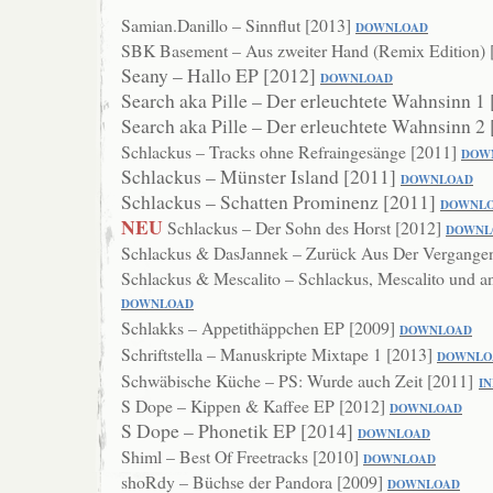
Samian.Danillo – Sinnflut [2013]
DOWNLOAD
SBK Basement – Aus zweiter Hand (Remix Edition)
Seany – Hallo EP [2012]
DOWNLOAD
Search aka Pille – Der erleuchtete Wahnsinn 1
Search aka Pille – Der erleuchtete Wahnsinn 2
Schlackus – Tracks ohne Refraingesänge [2011]
DOW
Schlackus – Münster Island [2011]
DOWNL
OAD
Schlackus – Schatten Prominenz [2011]
DOWNL
NEU
Schlackus – Der Sohn des Horst [2012]
DOWNL
Schlackus & DasJannek – Zurück Aus Der Vergangen
Schlackus & Mescalito – Schlackus, Mescalito und 
DOWNLOAD
Schlakks – Appetithäppchen EP [2009]
DOWNLOAD
Schriftstella – Manuskripte Mixtape 1 [2013]
DOWNLO
Schwäbische Küche – PS: Wurde auch Zeit [2011]
I
S Dope – Kippen & Kaffee EP [2012]
DOWN
LOAD
S Dope – Phonetik EP [2014]
DOWNLOAD
Shiml – Best Of Freetracks [2010]
DOWNL
OAD
shoRdy – Büchse der Pandora [2009]
DOWNLO
AD