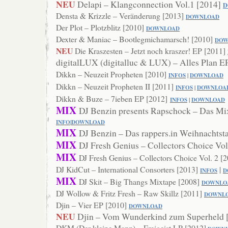
NEU
Delapi – Klangconnection Vol.1 [2014]
D
Densta & Krizzle – Veränderung [2013]
DOWN
LOAD
Der Plot – Plotzblitz [2010]
DOWNLOAD
Dexter & Maniac – Bootlegmichamarsch! [2010]
DO
W
NEU
Die Kraszesten – Jetzt noch kraszer! EP [2011]
digitalLUX (digitalluc & LUX) – Alles Plan E
Dikkn – Neuzeit Propheten [2010]
INFOS
|
DOWNLOAD
Dikkn – Neuzeit Propheten II [2011]
INFOS
|
DOWNLOA
Dikkn & Buze – 7ieben EP [2012]
INFOS
|
DOWNLOAD
MIX
DJ Benzin presents Rapschock – Das Mi
INFO
|
DOWN
LOAD
MIX
DJ Benzin – Das rappers.in Weihnachtst
MIX
DJ Fresh Genius – Collectors Choice Vol
MIX
DJ Fresh Genius – Collectors Choice Vol. 2 [
DJ KidCut – International Consorters [2013]
|
INFOS
D
MIX
DJ Skit – Big Thangs Mixtape [2008]
DOWNLO
DJ Wollow & Fritz Fresh – Raw Skillz [2011]
DOWNL
Djin – Vier EP [2010]
DOWNLOAD
NEU
Djin – Vom Wunderkind zum Superheld 
DKM (Der kleine Mann) – Freigeist LP [2012]