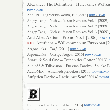
Alexander The Definition – Hüter eines Weltku
DOWNLOAD
Ändi Pi – Highter bis wolkig EP [2013]
DOWNLO
AD
Angry Teng – Nich zu fassen Remixes Vol. 1 [2009]
Angry Teng – Nich zu fassen Remixes Vol. 2 [2009]
Angry Teng – Nich zu fassen Remixes Vol. 3 [2009]
Anti Alles Aktion – Promo No. 1 [2006]
DOWNL
Antifuchs – Willkommen im Fuxxxbau [
NEU
Argonautiks – Tag3 [2011]
DOWN
LOAD
Argonautiks – Glasige Augen [2010]
DOWNLOAD
Asaru & Soul One – Tränen der Götter [2013]
Audio88 & Tillevision – Für eine Handvoll Spucke 
AudioMax – Abschiedspferdekuss [2011]
DOWNLOAD
Aufjeden Derbe – Lachs mit Senf [2014]
DO
WNL
Bambus – Das Leben ist hart [2013]
DOWNLO
AD