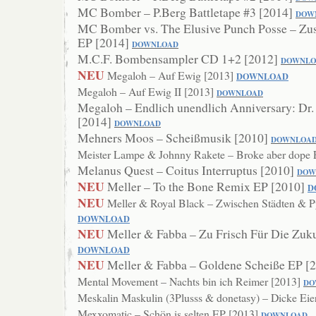
MC Bomber – P.Berg Battletape #3 [2014]
DOW
MC Bomber vs. The Elusive Punch Posse – Zu
EP [2014]
DOWNLOAD
M.C.F. Bombensampler CD 1+2 [2012]
DOWNLO
NEU
Megaloh – Auf Ewig [2013]
DOWNLOAD
Megaloh – Auf Ewig II [2013]
DOWNLOAD
Megaloh – Endlich unendlich Anniversary: Dr
[2014]
DOWNLOAD
Mehners Moos – Scheißmusik [2010]
DOWNLOA
Meister Lampe & Johnny Rakete – Broke aber dope
Melanus Quest – Coitus Interruptus [2010]
DOW
NEU
Meller – To the Bone Remix EP [2010]
D
NEU
Meller & Royal Black – Zwischen Städten & 
DOWNLOAD
NEU
Meller & Fabba – Zu Frisch Für Die Zuk
DOWNLOAD
NEU
Meller & Fabba – Goldene Scheiße EP [
Mental Movement – Nachts bin ich Reimer [2013]
DO
Meskalin Maskulin (3Plusss & donetasy) – Dicke Eie
Mexxomatic – Schön is selten EP [2013]
DOWNLOAD