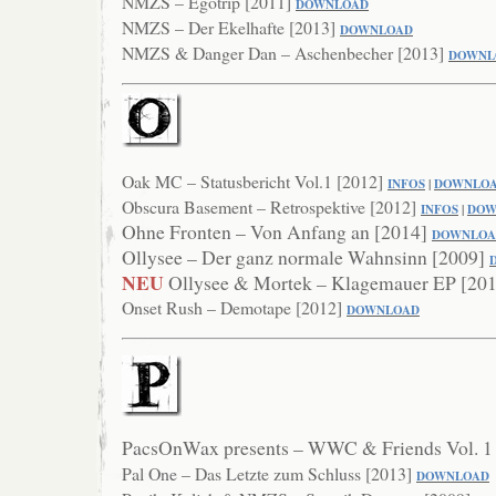
NMZS – Egotrip [2011]
DOWNLOAD
NMZS – Der Ekelhafte [2013]
DOWNLOAD
NMZS & Danger Dan – Aschenbecher [2013]
DOWNL
Oak MC – Statusbericht Vol.1 [2012]
INFOS
|
DOWNLO
Obscura Basement – Retrospektive [2012]
INFOS
|
DOW
Ohne Fronten – Von Anfang an [2014]
DOWN
LO
Ollysee – Der ganz normale Wahnsinn [2009]
NEU
Ollysee & Mortek – Klagemauer EP [20
Onset Rush – Demotape [2012]
DOWNLOAD
PacsOnWax presents – WWC & Friends Vol. 1
Pal One – Das Letzte zum Schluss [2013]
DOWNLOAD