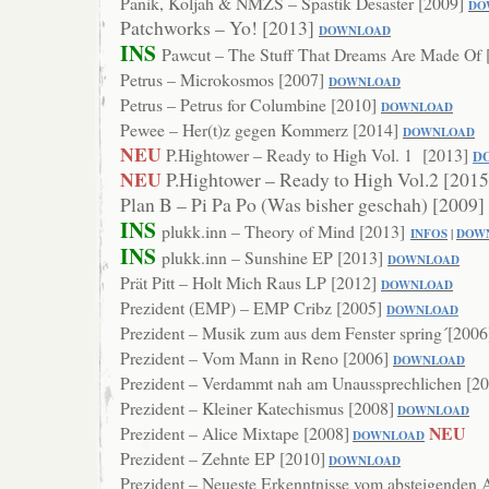
Panik, Koljah & NMZS – Spastik Desaster [2009]
DO
Patchworks – Yo! [2013]
DOWNLOAD
INS
Pawcut – The Stuff That Dreams Are Made Of 
Petrus – Microkosmos [2007]
DOWNLOAD
Petrus – Petrus for Columbine [2010]
DOWNLOAD
Pewee – Her(t)z gegen Kommerz [2014]
DOWNLOAD
NEU
P.Hightower – Ready to High Vol. 1 [2013]
D
NEU
P.Hightower – Ready to High Vol.2 [201
Plan B – Pi Pa Po (Was bisher geschah) [2009]
INS
plukk.inn – Theory of Mind [2013]
INFOS
|
DOW
INS
plukk.inn – Sunshine EP [2013]
DOWNL
OAD
Prät Pitt – Holt Mich Raus LP [2012]
DOWNLOAD
Prezident (EMP) – EMP Cribz [2005]
DOWNLOAD
Prezident – Musik zum aus dem Fenster spring´[2006
Prezident – Vom Mann in Reno [2006]
DOW
NLOAD
Prezident – Verdammt nah am Unaussprechlichen [2
Prezident – Kleiner Katechismus [2008]
DOWNLOAD
NEU
Prezident – Alice Mixtape [2008]
DOWNLOAD
Prezident – Zehnte EP [2010]
DOWNLOAD
Prezident – Neueste Erkenntnisse vom absteigenden 