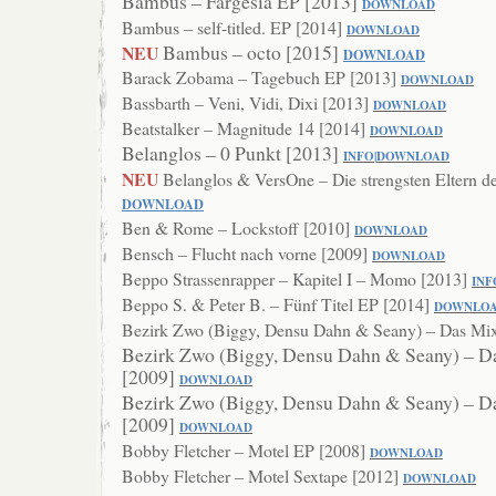
Bambus – Fargesia EP [2013]
DOWNLOAD
Bambus – self-titled. EP [2014]
DOWN
LOAD
Bambus – octo [2015]
NEU
DOWNLOAD
Barack Zobama – Tagebuch EP [2013]
DOWNLOAD
Bassbarth – Veni, Vidi, Dixi [2013]
DO
WNLOAD
Beatstalker – Magnitude 14 [2014]
DOWNLOA
D
Belanglos – 0 Punkt [2013]
INFO
|
DOWNLOAD
NEU
Belanglos & VersOne – Die strengsten Eltern d
DOWNLOAD
Ben & Rome – Lockstoff [2010]
DOWNLOAD
Bensch – Flucht nach vorne [2009]
DOWNL
OAD
Beppo Strassenrapper – Kapitel I – Momo [2013]
INF
Beppo S. & Peter B. – Fünf Titel EP [2014]
DOWNL
O
Bezirk Zwo (Biggy, Densu Dahn & Seany) – Das Mi
Bezirk Zwo (Biggy, Densu Dahn & Seany) – D
[2009]
DOWNLOAD
Bezirk Zwo (Biggy, Densu Dahn & Seany) – D
[2009]
DOWNLOAD
Bobby Fletcher – Motel EP [2008]
DOWNL
OAD
Bobby Fletcher – Motel Sextape [2012]
DOWNLOAD