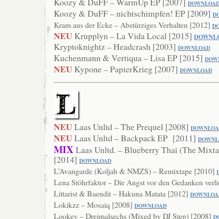
Koozy & DuFF – WarmUp EP [2007]
DO
WNLOA
Koozy & DuFF – nichtschimpfen! EP [2009]
D
Kram aus der Ecke – Abstürziges Verhalten [2012]
D
NEU
Krupplyn – La Vida Local [2015]
DOWNL
Kryptoknightz – Headcrash [2003]
DOWNLOAD
Kuchenmann & Vertiqua – Lisa EP [2015]
DOW
NEU
Kypone – PapierKrieg [2007]
DOWNLOAD
NEU
Laas Unltd – The Prequel [2008]
DOWNLOA
NEU
Laas Unltd – Backpack EP [2011]
DOWNL
MIX
Laas Unltd. – Blueberry Thai (The Mixta
[2014]
DOWNLOAD
L’Avangarde (Koljah & NMZS) – Remixtape [2010]
Lena Stöhrfaktor – Die Angst vor den Gedanken verl
Littarist & Baendit – Hakuna Matata [2012]
DOW
NLOA
Lokikzz – Mosaiq [2008]
DOWNLOAD
Lookey – Dreimalsechs (Mixed by DJ Step) [2008]
D