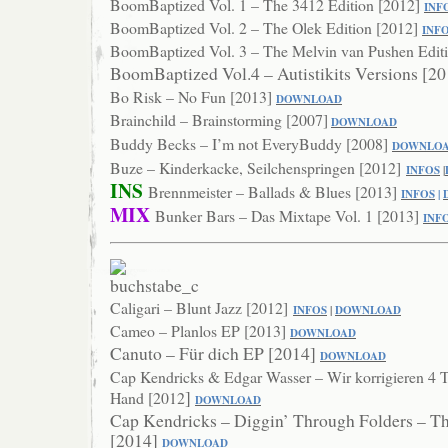
BoomBaptized Vol. 1 – The 3412 Edition [2012]
INF
BoomBaptized Vol. 2 – The Olek Edition [2012]
INF
BoomBaptized Vol. 3 – The Melvin van Pushen Editi
BoomBaptized Vol.4 – Autistikits Versions [2
Bo Risk – No Fun [2013]
DOWNLOA
D
Brainchild – Brainstorming [2007]
DOWNLOAD
Buddy Becks – I’m not EveryBuddy [2008]
DOWNLO
Buze – Kinderkacke, Seilchenspringen [2012]
INFOS
|
INS
Brennmeister – Ballads & Blues [2013]
INFOS
|
MIX
Bunker Bars – Das Mixtape Vol. 1 [2013]
IN
F
Caligari – Blunt Jazz [2012]
INFOS
|
DOWNLOAD
Cameo – Planlos EP [2013]
DOWNLO
AD
Canuto – Für dich EP [2014]
DOWNL
OAD
Cap Kendricks & Edgar Wasser – Wir korrigieren 4 T
]
Hand [2012
DOWNLOAD
Cap Kendricks – Diggin’ Through Folders – T
[2014]
DOWN
LOAD