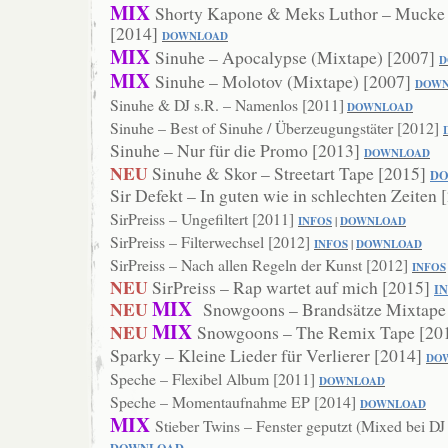
MIX
Shorty Kapone & Meks Luthor – Mucke
[2014]
DOWNLOAD
MIX
Sinuhe – Apocalypse (Mixtape) [2007]
D
MIX
Sinuhe – Molotov (Mixtape) [2007]
DOWN
Sinuhe & DJ s.R. – Namenlos [2011]
DOWNLOAD
Sinuhe – Best of Sinuhe / Überzeugungstäter [2012]
Sinuhe – Nur für die Promo [2013]
DOWNL
OAD
NEU
Sinuhe & Skor – Streetart Tape [2015]
D
Sir Defekt – In guten wie in schlechten Zeiten
SirPreiss – Ungefiltert [2011]
INFOS
|
DOWNLOAD
SirPreiss – Filterwechsel [2012]
INFOS
|
DOWNLOAD
SirPreiss – Nach allen Regeln der Kunst [2012]
INFOS
NEU
SirPreiss – Rap wartet auf mich [2015]
I
MIX
NEU
Snowgoons – Brandsätze Mixtape
MIX
NEU
Snowgoons – The Remix Tape [20
Sparky – Kleine Lieder für Verlierer [2014]
DO
Speche – Flexibel Album [2011]
DOWNLOAD
Speche – Momentaufnahme EP [2014]
DOWNL
OAD
MIX
Stieber Twins – Fenster geputzt (Mixed bei D