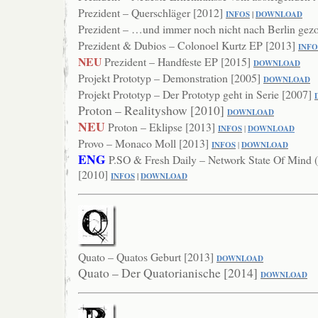
Prezident – Querschläger [2012]
INFOS
|
DOWNLOAD
Prezident – …und immer noch nicht nach Berlin gez
Prezident & Dubios – Colonoel Kurtz EP [2013]
INFO
NEU
Prezident – Handfeste EP [2015]
DOWNLOAD
Projekt Prototyp – Demonstration [2005]
DOWNLOAD
Projekt Prototyp – Der Prototyp geht in Serie [2007]
Proton – Realityshow [2010]
DOWNL
OAD
NEU
Proton – Eklipse [2013]
INFOS
|
DOWNLOAD
Provo – Monaco Moll [2013]
INFOS
|
DOWNLOAD
ENG
P.SO & Fresh Daily – Network State Of Mind 
[2010]
INFOS
|
DOWNLOAD
Quato – Quatos Geburt [2013]
DOWNL
OAD
Quato – Der Quatorianische [2014]
DOWNLOAD