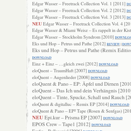
Edgar Wasser – Freetrack Collection Vol. 1 [2011]
D
Edgar Wasser – Freetrack Collection Vol. 2 [2012]
D
Edgar Wasser – Freetrack Collection Vol. 3 [2013]
D
NEU
Edgar Wasser – Freetrack Collection Vol. 4 [2
Edgar Wasser & Miami Weisz – Es rappelt in der Kis
Edgar Wasser – Stockholm Syndrom [2010]
DOWNL
O
Eks und Hop – Petrus und Pathe [2012]
REVIEW
|
DOW
Eks und Hop – Petrus und Pathe (Remix Editio
DOWNLOAD
Einz + Einz – …gleich zwei [2012]
DOWNL
OAD
eloQuent – TraumHaft [2007]
DOWNLOAD
eloQuent – Augenlieder [2008]
DOWN
LOAD
eloQuent & Pano – EP: Äpfel und Dirnen [201
eloQuent – Das Ich und dein Verhängnis [201
eloQuent – Tinte, Spucke, Schall und Rauch [
eloQuent & digitalluc – Remix EP [2014]
DOWNLOAD
eloQuent & Pano – EP² Tape (Rosen & Senfgas) [20
NEU
Epi.kur – Prisma EP [2007]
DOWNLOAD
EPOS Crew – Tape1 [2012]
DOWNLOAD
Emfiz – Rollenspiel [2006]