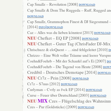
Cap Smallz – Revolution [2008]
DO
WNLOAD
Cap Smallz & Dom The Ruggeda – Ruff, Rugged and
DOWNLOAD
Cap Smallz, Grammophon Finest & DJ Siegesmund –
|
[2014]
INF
O
DOW
NLOAD
Caz – Alles was du lieben könntest [2013]
DOWNLOAD
NEU
Chefket – EQ EP [2008]
DOWNLOAD
NEU
Chefket – Guter Tag (ChrisFader DJ-Mix
Chrischuzz & eloQuent – …sind fehlgeleitet [2010]
D
Chrizzo – Eine Welt voller Träume und leerer Versp
Coehn&Foehrb – Mit der Schaufel auf’s Ei [2007]
DO
Coehn&Foehrb – Die Tugend von Heute [2008]
DOW
Credibil – Deutsches Demotape [2014]
DOWNLO
NEU
Cr7z – Pein [2008]
DOWNLOAD
Cr7z – S7nus [2012]
DOWNLOAD
Curlyman – Cvrly as fvck EP [2014]
DOWNLOAD
Curse – Feuer über Deutschland [2003]
DO
WNLOAD
MIX
NEU
Czes – Flügelschlag des Wahnsinn
Czes – Pur (Goldstücke) [2009]
DOWNLO
AD