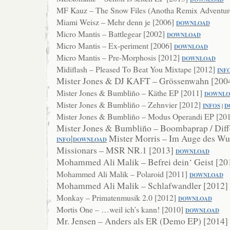
MF Kauz – The Snow Files (Anotha Remix Adventur
Miami Weisz – Mehr denn je [2006]
DOWNL
OAD
Micro Mantis – Battlegear [2002]
DOWNLOAD
Micro Mantis – Ex-periment [2006]
DOWNLOAD
Micro Mantis – Pre-Morphosis [2012]
DOWNLOAD
Midiflash – Pleased To Beat You Mixtape [2012]
INF
Mister Jones & DJ KAFT – Grössenwahn [200
Mister Jones & Bumbliño – Käthe EP [2011]
DOWNLO
Mister Jones & Bumbliño – Zehnvier [2012]
INFOS
|
D
Mister Jones & Bumbliño – Modus Operandi EP [20
Mister Jones & Bumbliño – Boombaprap / Diff
|
Mister Morris – Im Auge des W
INFO
DOWNLOAD
Missionars – MSR NR.1 [2013]
DO
WNLOAD
Mohammed Ali Malik – Befrei dein‘ Geist [2
Mohammed Ali Malik – Polaroid [2011]
DOWNLOAD
Mohammed Ali Malik – Schlafwandler [2012]
Monkay – Primatenmusik 2.0 [2012]
DOWNLOAD
Mortis One – …weil ich’s kann! [2010]
DOWNLOAD
Mr. Jensen – Anders als ER (Demo EP) [2014]